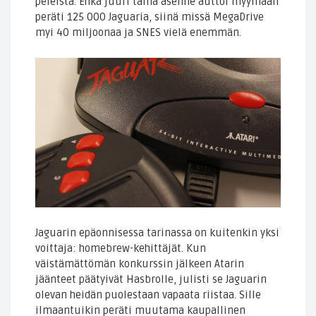
peleistä. Ehkä juuri tämä asenne auttoi myymään
peräti 125 000 Jaguaria, siinä missä MegaDrive
myi 40 miljoonaa ja SNES vielä enemmän.
Jaguarin epäonnisessa tarinassa on kuitenkin yksi
voittaja: homebrew-kehittäjät. Kun
väistämättömän konkurssin jälkeen Atarin
jäänteet päätyivät Hasbrolle, julisti se Jaguarin
olevan heidän puolestaan vapaata riistaa. Sille
ilmaantuikin peräti muutama kaupallinen