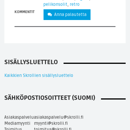
pelikonsolit
,
retro
KOMMENTIT
Anna palautetta
SISÄLLYSLUETTELO
Kaikkien Skrollien sisällysluettelo
SÄHKÖPOSTIOSOITTEET (SUOMI)
Asiakaspalvelu
asiakaspalvelu@skrolli.fi
Mediamyynti
myynti@skrolli.fi
Toimitus
toimitus@skrolli.fi