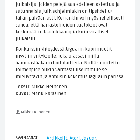
julkaisija, joiden pelejä saa edelleen ostettua ja
satunnaisia julkisohjelmiakin on tipahdellut
tähän päivään asti. Kerrankin voi myös rehellisesti
sanoa, että harrastelijoiden tuotokset ovat
keskimäärin laadukkaampia kuin viralliset
julkaisut.
Konkurssin yhteydessä Jaguarin kuorimuotit
myytiin yritykselle, joka prässäsi niillä
hammaslääkärin hoitolaitteita. Niillä suoritettu
toimenpide olikin varmasti useimmille se
miellyttävin ja antoisin kokemus Jaguarin parissa.
Teksti:
Mikko Heinonen
Kuvat:
Manu Pärssinen
Mikko Heinonen
AVAINSANAT
Artikkelit
,
Atari
,
Jaguar
,