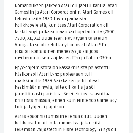
Romahduksen jälkeen Atari oli jaettu kahtia, Atari
Gamesiin ja Atari Corporationiin. Atari Games oli
tehnyt eräitä 1980-luvun parhaista
kolikkopeleistä, kun taas Atari Corporation oli
keskittynyt julkaisemaan vanhoja laitteita (2600,
7800, XL, XE) uudelleen. Hävittyään taistelun
Amigasta se oli kehittänyt nopeasti Atari ST:n,
joka oli kohtalainen menestys ja sai jopa
myöhemmin seuraajikseen TT:n ja Falcon030:n.
Epyx-ohjelmistotalon kassakriisistä pelastettu
käsikonsoli Atari Lynx puolestaan tuli
markkinoille 1989. Vaikka sen pelit olivat
keskimäärin hyviä, laite oli kallis ja söi
järjettömästi paristoja. Se ei ehtinyt saavuttaa
kriittistä massaa, ennen kuin Nintendo Game Boy
tuli ja tyhjensi pajatson.
Varaa epäonnistumisiin ei enää ollut. Uuden
kotikonsolin piti olla menestys, joten sitä
tekemään valjastettiin Flare Technology. Yritys oli