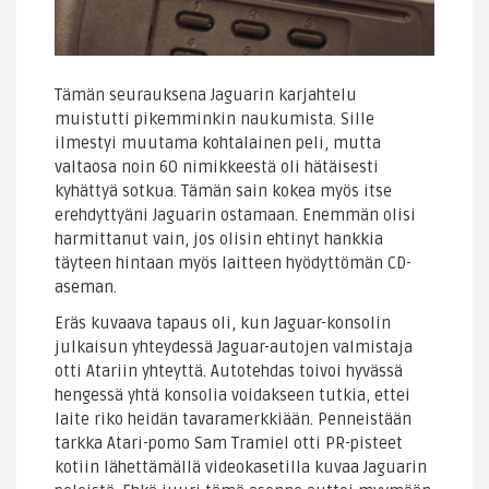
Tämän seurauksena Jaguarin karjahtelu
muistutti pikemminkin naukumista. Sille
ilmestyi muutama kohtalainen peli, mutta
valtaosa noin 60 nimikkeestä oli hätäisesti
kyhättyä sotkua. Tämän sain kokea myös itse
erehdyttyäni Jaguarin ostamaan. Enemmän olisi
harmittanut vain, jos olisin ehtinyt hankkia
täyteen hintaan myös laitteen hyödyttömän CD-
aseman.
Eräs kuvaava tapaus oli, kun Jaguar-konsolin
julkaisun yhteydessä Jaguar-autojen valmistaja
otti Atariin yhteyttä. Autotehdas toivoi hyvässä
hengessä yhtä konsolia voidakseen tutkia, ettei
laite riko heidän tavaramerkkiään. Penneistään
tarkka Atari-pomo Sam Tramiel otti PR-pisteet
kotiin lähettämällä videokasetilla kuvaa Jaguarin