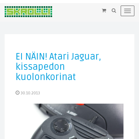
×
Toggl
navig
EI NÄIN! Atari Jaguar,
kissapedon
kuolonkorinat
30.10.2013