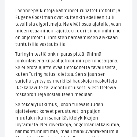
Loebner-palkintoja kahmineet rupattelurobotit ja
Eugene Goostman ovat kuitenkin edelleen tuiki
tavallisia algoritmeja. Ne eivät osaa ajatella, vaan
niiden osaaminen rajoittuu juuri siihen mihin ne
on ohjelmoitu: ihmisten hämäämiseen älykkään
tuntuisilla vastauksilla.
Turingin testiä onkin paras pitää lähinnä
jonkinlaisena kilpaohjelmoinnin perinnesarjana.
Se ei erota ajattelevaa tietokonetta tavallisesta,
kuten Turing halusi olettaa. Sen sijaan sen
varjolla syntyy esimerkiksi hauskoja maskotteja
IRC-kanaville tai aidontuntuisesti viestitteleviä
roskaprofiileja sosiaaliseen mediaan.
Se tekoälytutkimus, johon tulevaisuuden
ajattelevat koneet perustuvat, on paljon
muutakin kuin sanankäsittelykikkojen
löytämistä. Neuroverkkoja, ongelmanratkaisimia,
hahmontunnistimia, maailmankuvanrakentimia.