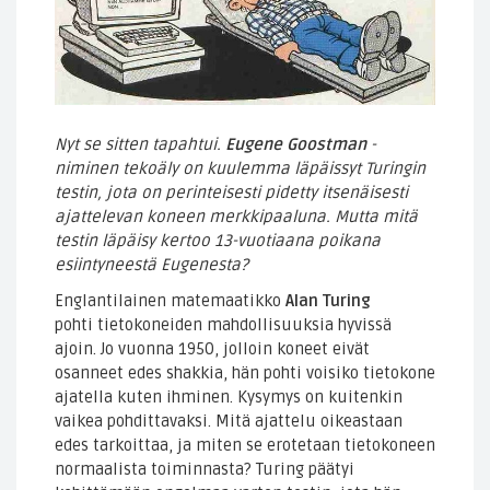
Nyt se sitten tapahtui.
Eugene Goostman
-
niminen tekoäly on kuulemma läpäissyt Turingin
testin, jota on perinteisesti pidetty itsenäisesti
ajattelevan koneen merkkipaaluna. Mutta mitä
testin läpäisy kertoo 13-vuotiaana poikana
esiintyneestä Eugenesta?
Englantilainen matemaatikko
Alan Turing
pohti tietokoneiden mahdollisuuksia hyvissä
ajoin. Jo vuonna 1950, jolloin koneet eivät
osanneet edes shakkia, hän pohti voisiko tietokone
ajatella kuten ihminen. Kysymys on kuitenkin
vaikea pohdittavaksi. Mitä ajattelu oikeastaan
edes tarkoittaa, ja miten se erotetaan tietokoneen
normaalista toiminnasta? Turing päätyi