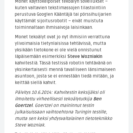
Monet käyttökelpoiset tekoälyn sovellukset –
kuten valtavien tekstimassojen tilastointiin
perustuva Googlen Kääntäjä tai pörssihuijarien
käyttämät sijoitusrobotit – eivät muistuta
toiminnaltaan ihmisaivoja laisinkaan.
Monet tekoälyt ovat jo nyt ihmisiin verrattuna
ylivoimaisia tietynlaisissa tehtävissä, mutta
yksikään tietokone ei ole vielä onnistunut
läpäisemään esimerkiksi
Steve Wozniakin
kahvitestiä. Tässä testissä robotin tehtävänä on
yksinkertaisesti mennä tavalliseen länsimaiseen
asuntoon, josta se ei ennestään tiedä mitään, ja
keittää siellä kahvit.
Päivitys 10.6.2014: Kahvitestin keksijäksi oli
ilmoitettu virheellisesti tekoälytutkija
Ben
Goertzel
. Goertzel on maininnut testin
julkaisuissaan vaihtoehtona Turingin testille,
mutta sen keksi yhdysvaltalainen tietoteknikko
Steve Wozniak.