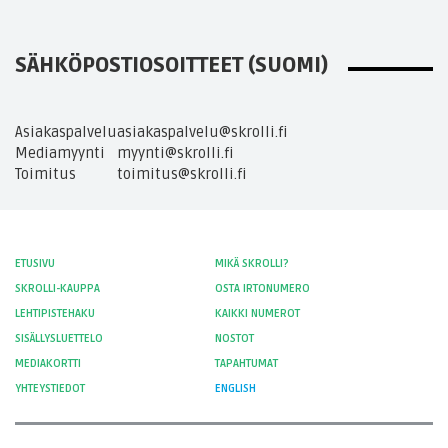
SÄHKÖPOSTIOSOITTEET (SUOMI)
Asiakaspalvelu
asiakaspalvelu@skrolli.fi
Mediamyynti
myynti@skrolli.fi
Toimitus
toimitus@skrolli.fi
ETUSIVU
MIKÄ SKROLLI?
SKROLLI-KAUPPA
OSTA IRTONUMERO
LEHTIPISTEHAKU
KAIKKI NUMEROT
SISÄLLYSLUETTELO
NOSTOT
MEDIAKORTTI
TAPAHTUMAT
YHTEYSTIEDOT
ENGLISH