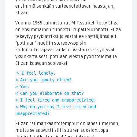
ensimmäisenkään varteenotettavan haastajan,
Elizan.
Vuonna 1966 valmistunut MIT:ssä kehitetty Eliza
on ensimmäinen tunnettu rupattelurobotti. Eliza
tekeytyy psykiatriksi ja vastailee käyttäjänsä eli
”potilaan” huoliin stereotyyppisin
kallonkutistajavastauksin. Vastaukset syntyvät
yksinkertaisesti potilaan viestiä pyörittelemällä
Elizan kaavaan sopivaksi:
> I feel lonely.
< Are you lonely often?
> Yes.
< Can you elaborate on that?
> I feel tired and unappreciated.
< Why do you say I feel tired and
unappreciated?
Elizan ”silmänkääntötemppu” on lähes ilmeinen,
mutta se saavutti silti suuren suosion. Jopa
ihmiset, jotka tunsivat ”psykiatrinsa”