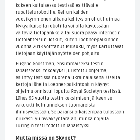
kokeen kaltaisessa testissä esittävälle
rupattelurobotille. Reilun kahden
vuosikymmenen aikana kehitys on ollut huimaa.
Nykyaikaisella robotilla voi olla käytössään
valtavia tietopankkeja tai suora pääsy internetin
tietolähteisiin. Jotkut, kuten Loebner-palkinnon
vuonna 2013 voittanut
Mitsuku
, myös kartuttavat
tietojaan käyttäjän syötteiden pohjalta.
Eugene Goostman, ensimmäiseksi testin
läpäisseeksi tekoälyksi julistettu ohjelma,
esiintyy testissä nuorena ukrainalaisena. Useita
kertoja lähellä Loebner-palkintoakin käynyt
ohjelma onnistui lopulta Royal Societyn testissä.
Lähes 65 vuotta testin keksimisen jälkeen se
vakuutti kolmanneksen tuomareista
ihmisyydestään. Se paransi aikaisempaa tulostaan
niukasti yli hyväksyntärajan, minkä nojalla
Turingin testi todettiin läpäistyksi.
Mutta missä on Skynet?