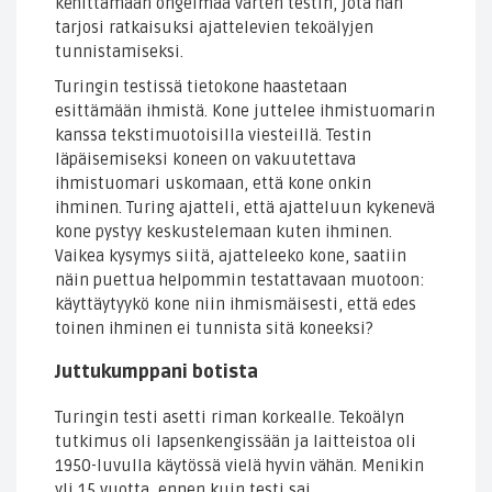
kehittämään ongelmaa varten testin, jota hän
tarjosi ratkaisuksi ajattelevien tekoälyjen
tunnistamiseksi.
Turingin testissä tietokone haastetaan
esittämään ihmistä. Kone juttelee ihmistuomarin
kanssa tekstimuotoisilla viesteillä. Testin
läpäisemiseksi koneen on vakuutettava
ihmistuomari uskomaan, että kone onkin
ihminen. Turing ajatteli, että ajatteluun kykenevä
kone pystyy keskustelemaan kuten ihminen.
Vaikea kysymys siitä, ajatteleeko kone, saatiin
näin puettua helpommin testattavaan muotoon:
käyttäytyykö kone niin ihmismäisesti, että edes
toinen ihminen ei tunnista sitä koneeksi?
Juttukumppani botista
Turingin testi asetti riman korkealle. Tekoälyn
tutkimus oli lapsenkengissään ja laitteistoa oli
1950-luvulla käytössä vielä hyvin vähän. Menikin
yli 15 vuotta, ennen kuin testi sai