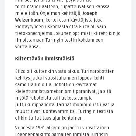
toimintaperiaatteen, rupattelivat sen kanssa
mielellään. Ohjelman kehittäjä,
Joseph
Weizenbaum
, kertoi osan käyttäjistä jopa
kieltäytyneen uskomasta että Eliza oli vain
tietokoneohjelma. Jokunen optimisti kiirehtikin jo
ilmoittamaan Turingin testin kohdanneen
voittajansa.
Kiitettävän ihmismäisiä
Eliza oli kuitenkin vasta alkua. Turinarobottien
kehitys jatkui vuosituhannen loppua kohti
samoilla linjoilla. Robottien käyttämät
kielentunnistusmekanismit paranivat, ja sitä
myötä roboteista tuli uskottavampia
juttukumppaneita. Tarinat monipuolistuivat ja
muuttuivat luontevammiksi. Turingin testistä
olikin tullut taas ajankohtainen.
Vuodesta 1991 alkaen on jaettu vuosittainen
Loebner-palkinto parhaiten ihmistä Turingin