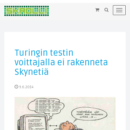
×
Toggl
navig
Turingin testin
voittajalla ei rakenneta
Skynetiä
9.6.2014