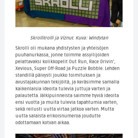
Skrollitrolli ja Viznut. Kuva: Windytan
Skrolli oli mukana yhdistysten ja yhteisöjen
puuhanurkassa, jonne toimme assyilijoiden
pelattavaksi kolikkopelit Out Run, Race Drivin’,
Xevious, Super Off-Road ja Puzzle Bobble. Lehden
standillä päivysti joukko toimituksen ja
avustajakunnan tekijöitä, ja keräsimme samalla
kaikenlaisia ideoita tulevia juttuja varten ja
palautetta. Jälkipuinneista saimme hyviä ideoita
ensi vuotta ja muita tulevia tapahtumia varten,
sekä reilusti uutta virtaa jatkoa varten. Mutta
uutta salaista erikoisnumeroa joudutte
odottamaan kotvan aikaa.