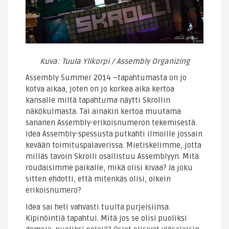
Kuva: Tuula Ylikorpi / Assembly Organizing
Assembly Summer 2014 –tapahtumasta on jo
kotva aikaa, joten on jo korkea aika kertoa
kansalle miltä tapahtuma näytti Skrollin
näkökulmasta. Tai ainakin kertoa muutama
sananen Assembly-erikoisnumeron tekemisestä.
Idea Assembly-spessusta putkahti ilmoille jossain
kevään toimituspalaverissa. Mietiskelimme, jotta
milläs tavoin Skrolli osallistuu Assemblyyn. Mitä
roudaisimme paikalle, mikä olisi kivaa? Ja joku
sitten ehdotti, että mitenkäs olisi, oikein
erikoisnumero?
Idea sai heti vahvasti tuulta purjeisiinsa.
Kipinöintiä tapahtui. Mitä jos se olisi puoliksi