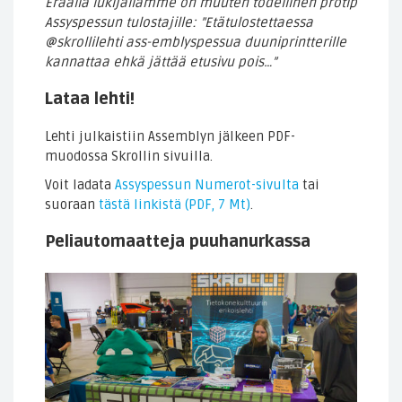
Eräällä lukijallamme on muuten todellinen protip
Assyspessun tulostajille: ”Etätulostettaessa
@skrollilehti ass-emblyspessua duuniprintterille
kannattaa ehkä jättää etusivu pois…”
Lataa lehti!
Lehti julkaistiin Assemblyn jälkeen PDF-
muodossa Skrollin sivuilla.
Voit ladata
Assyspessun Numerot-sivulta
tai
suoraan
tästä linkistä (PDF, 7 Mt)
.
Peliautomaatteja puuhanurkassa