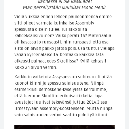
kannessa ei ole BassCadet
vaan perseilystään kuuluisat Exotic Menit.
Vielä viikkoa ennen lehden painoonmenoa emme
silti olleet varmoja kuinka iso Assembly-
spessusta oikein tulee. Tulisiko siitä
kahdeksansivuinen? Vaiko peräti 16? Materiaalia
oli kasassa jo runsaasti, niin runsaasti että osa
siitä on aivan pakko jättää pois. Osa tuntui vieläpä
vähän kyseenalaiselta. Kehtaako kaikkea tätä
oikeasti painaa, edes Skrollissa? Kyllä kehtasi!
Koko 24 sivun verran.
Kaikkein vaikeinta Assyspessun suhteen oli pitää
kuonot kiinni ja spessu salaisuutena. Niinpä
esimerkiksi demoskene-kyselyissä kerroimme,
että teemme Skrolliin erikoisartikkelia. Jopa
avustajat luulivat tekevänsä juttua 2014.3:ssa
ilmestyvään Assembly-koosteeseen. Mutta niinpä
vain salaisuuden verhot saatiin pidettyä kiinni.