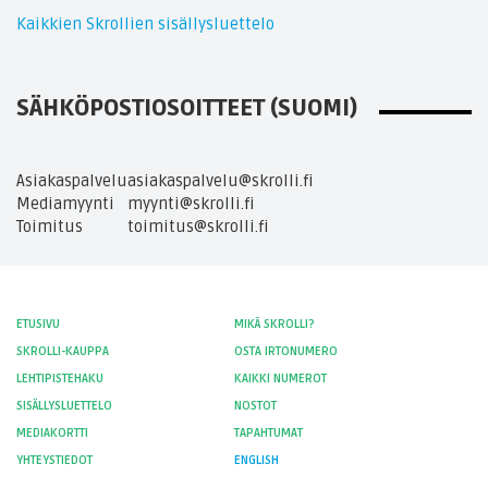
Kaikkien Skrollien sisällysluettelo
SÄHKÖPOSTIOSOITTEET (SUOMI)
Asiakaspalvelu
asiakaspalvelu@skrolli.fi
Mediamyynti
myynti@skrolli.fi
Toimitus
toimitus@skrolli.fi
ETUSIVU
MIKÄ SKROLLI?
SKROLLI-KAUPPA
OSTA IRTONUMERO
LEHTIPISTEHAKU
KAIKKI NUMEROT
SISÄLLYSLUETTELO
NOSTOT
MEDIAKORTTI
TAPAHTUMAT
YHTEYSTIEDOT
ENGLISH