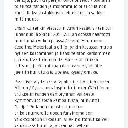
demoja, puoliksi pelejä? Osiot olisivat ylösalaisin
toisiinsa nähden ja molemmille olisi erilainen
kansi. Kaksi vastakkaista lehteä siis. Ja vaikka
mitä muuta.
Ensin kuitenkin vietettiin vähän kesää. Sitten tuli
juhannus ja Skrolli 2014.2. Pian edessä häämötti
muutaman viikon päässä Assembly-numeron
deadline. Materiaalia oli jo jonkin kasassa, mutta
nyt sen kasaaminen ja lisäaineiston kerääminen
piti aloittaa toden teolla. Edessä oli tiukka
rutistus, jonka mittaan demoscene-yleisölle
jaeltiin hullutuksia uteleva kyselylomake.
Positiivisia yllätyksiä tapahtui, sillä siinä missä
Micron / Byterapers inspiroitui tekemään hienon
artikkelin kahden demoryhmän välisestä
kymmenvuotisesta kampailusta, niin Antti
”Fedja” Pöllänen innostui luomaan
erikoisnumerolle upean fanzinemaisen,
valokopioidun ulkoasun. Allekirjoittanut kaiveli
valokuva-albumeja ja skannasi vähän