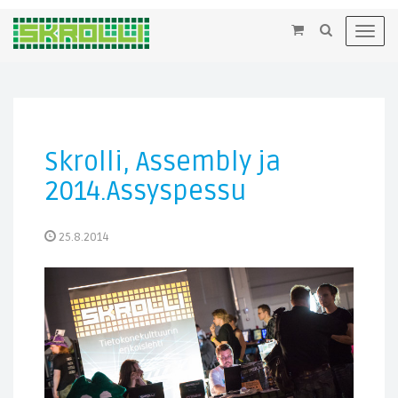
×
Toggl
navig
Skrolli, Assembly ja
2014.Assyspessu
25.8.2014