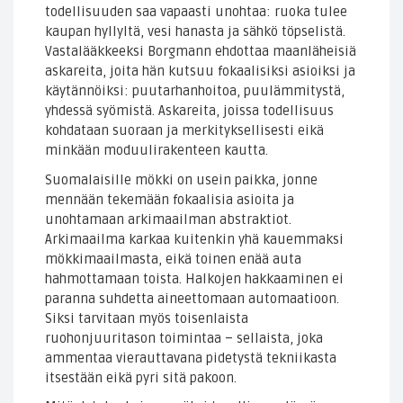
todellisuuden saa vapaasti unohtaa: ruoka tulee
kaupan hyllyltä, vesi hanasta ja sähkö töpselistä.
Vastalääkkeeksi Borgmann ehdottaa maanläheisiä
askareita, joita hän kutsuu fokaalisiksi asioiksi ja
käytännöiksi: puutarhanhoitoa, puulämmitystä,
yhdessä syömistä. Askareita, joissa todellisuus
kohdataan suoraan ja merkityksellisesti eikä
minkään moduulirakenteen kautta.
Suomalaisille mökki on usein paikka, jonne
mennään tekemään fokaalisia asioita ja
unohtamaan arkimaailman abstraktiot.
Arkimaailma karkaa kuitenkin yhä kauemmaksi
mökkimaailmasta, eikä toinen enää auta
hahmottamaan toista. Halkojen hakkaaminen ei
paranna suhdetta aineettomaan automaatioon.
Siksi tarvitaan myös toisenlaista
ruohonjuuritason toimintaa – sellaista, joka
ammentaa vierauttavana pidetystä tekniikasta
itsestään eikä pyri sitä pakoon.