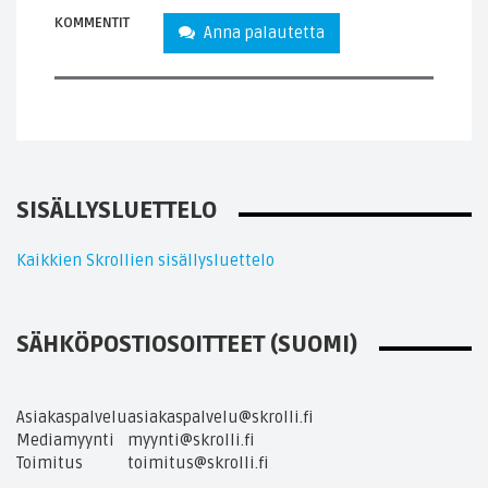
KOMMENTIT
Anna palautetta
SISÄLLYSLUETTELO
Kaikkien Skrollien sisällysluettelo
SÄHKÖPOSTIOSOITTEET (SUOMI)
Asiakaspalvelu
asiakaspalvelu@skrolli.fi
Mediamyynti
myynti@skrolli.fi
Toimitus
toimitus@skrolli.fi