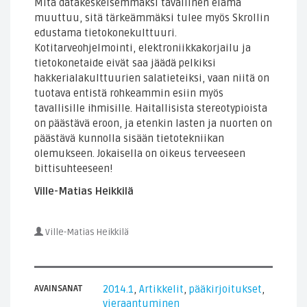
Mitä datakeskeisemmäksi tavallinen elämä
muuttuu, sitä tärkeämmäksi tulee myös Skrollin
edustama tietokonekulttuuri.
Kotitarveohjelmointi, elektroniikkakorjailu ja
tietokonetaide eivät saa jäädä pelkiksi
hakkerialakulttuurien salatieteiksi, vaan niitä on
tuotava entistä rohkeammin esiin myös
tavallisille ihmisille. Haitallisista stereotypioista
on päästävä eroon, ja etenkin lasten ja nuorten on
päästävä kunnolla sisään tietotekniikan
olemukseen. Jokaisella on oikeus terveeseen
bittisuhteeseen!
Ville-Matias Heikkilä
Ville-Matias Heikkilä
AVAINSANAT
2014.1
,
Artikkelit
,
pääkirjoitukset
,
vieraantuminen