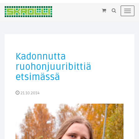
×
Toggl
navig
Kadonnutta
ruohonjuuribittiä
etsimässä
21.10.2014