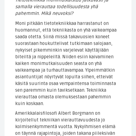
Tietotekniikka monimutkaistuu jatkuvasti ja
samalla vierauttaa todellisuudesta yhä
pahemmin. Mikä neuvoksi?
Moni pitkään tietotekniikkaa harrastanut on
huomannut, että tekniikasta on yhä vaikeampaa
saada otetta. Siinä missä takavuosien koneet
suorastaan houkuttelivat tutkimaan salojaan,
nykyiset pikemminkin varjelevat käyttäjiään
biteiltä ja nippeleiltä. Niiden esiin kaivaminen
kaiken monimutkaisuuden seasta on yhä
vaikeampaa ja turhauttavampaa. Ylpeimmätkin
asiantuntijat nöyrtyvät lopulta siihen, etteivät
käsitä suurinta osaa vempaintensa toiminnasta
sen paremmin kuin taviksetkaan. Tekniikka
vierauttaa omasta olemuksestaan pahemmin
kuin koskaan.
Amerikkalaisfilosofi Albert Borgmann on
kirjoitellut tekniikan vierauttavuudesta jo
kolmisenkymmentä vuotta. Nykyihmisen elämä
on täynnä rajapintoja, joiden takana piileksivän