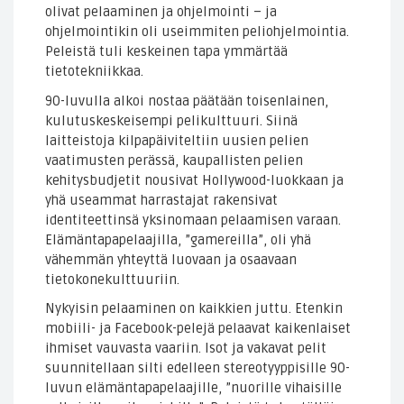
olivat pelaaminen ja ohjelmointi – ja
ohjelmointikin oli useimmiten peliohjelmointia.
Peleistä tuli keskeinen tapa ymmärtää
tietotekniikkaa.
90-luvulla alkoi nostaa päätään toisenlainen,
kulutuskeskeisempi pelikulttuuri. Siinä
laitteistoja kilpapäiviteltiin uusien pelien
vaatimusten perässä, kaupallisten pelien
kehitysbudjetit nousivat Hollywood-luokkaan ja
yhä useammat harrastajat rakensivat
identiteettinsä yksinomaan pelaamisen varaan.
Elämäntapapelaajilla, ”gamereilla”, oli yhä
vähemmän yhteyttä luovaan ja osaavaan
tietokonekulttuuriin.
Nykyisin pelaaminen on kaikkien juttu. Etenkin
mobiili- ja Facebook-pelejä pelaavat kaikenlaiset
ihmiset vauvasta vaariin. Isot ja vakavat pelit
suunnitellaan silti edelleen stereotyyppisille 90-
luvun elämäntapapelaajille, ”nuorille vihaisille