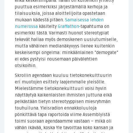
ehkä keskeisimpänä. Tähän on kuitenkin yritetty
puuttua esimerkiksi järjestämällä kerhoja ja
tilaisuuksia, joissa aloittelijoita opastetaan
mukaan kädestä pitäen.
Samaisessa lehden
numerossa
käsitelty
Graffathon
-tapahtuma on
esimerkki tästä. Varmasti huonot stereotypiat
tekevät hallaa myös demoskenen uusiutumiselle,
mutta vähäinen medianäkyvyys lienee kuitenkin
keskeisempi ongelma: minkäänlainen ”demogate”
ei edes pystyisi nousemaan päivälehtien
otsikoihin.
Skrollin agendaan kuuluu tietokonekulttuurin
eri muotojen esittely laajemmalle yleisölle.
Mielestämme tietokonekulttuuri voisi hyvin
näyttäytyä kaikenlaisten ihmisten juttuna eikä
pelkästään tietyn stereotyyppisen miesryhmän
touhuiluna. Yleisradion ennakkoluuloja
pönkittävä tapa raportoida viime Assemblyistä
toimi suoraan agendaamme vastaan – mikä oli
vähän ikävää, koska Yle tavoittaa koko kansan ja