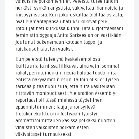
valkoisille poikamiehille”. Peleistä tulee tällöin
herkästi synkän angstisia, väkivaltaa ihannoivia ja
misogynistisiä. Kun joku uskaltaa älähtää asiasta,
ovat elämäntapansa uhatuksi kokevat peli-
intoilijat heti kurkussa kiinni. Tätä kirjoittaessani
feministibloggaaja Anita Sarkeesian on vastikään
joutunut pakenemaan kotoaan tappo- ja
raiskausuhkausten vuoksi.
Kun peleistä tulee yhä keskeisempi osa
kulttuuria ja niissä liikkuvat aina vain isommat
rahat, perinteinenkin media haluaa tuoda niitä
entistä näkyvämmin esiin. Tällöin olisi erityisen
tärkeää pitää huoli siitä, että niitä käsitellään
riittävän monipuolisesti. Yleisradion Assembly-
reportaasi oli tässä mielessä täydellinen
epäonnistuminen: laaja ja rönsyilevä
tietokonekulttuurin festivaali typistyi
ammattitoimittajien käsissä pelkäksi nuorten
vihaisten valkoisten poikamiesten
väkivaltapeliturnaukseksi.