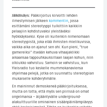
Jälkilisäys:
Pääkirjoitus kirvoitti lehden
ilmestymisen jälkeen
kommentin
, jossa
esittämäni stereotyyppi tulkittiin kaikkiin
pelaajiin kohdistuvaksi yleistäväksi
hyökkäykseksi. Kyse oli kuitenkin nimenomaan
stereotyypistä, joka elää ihmisten mielikuvissa,
vaikka aika on ajanut sen ohi. Kun pieni, ”true
gamereiksi” itseään kehuva vihaajaklikki
aikaansaa tappouhkauksillaan laajan kohun, niin
olkiukko vahvistuu. Samoin se vahvistuu, kun
Yleisradio tuo keskelle mummokanaviensa
ohjelmaa pelejä, jotka on suunnattu stereotypian
mukaiselle kohderyhmälle.
En maininnut demoskeneä pääkirjoituksessa,
mutta on totta, että myös sen piirissä on omat
ongelmansa – äijääntyvälle underground-
alakulttuurille ominainen sisäänpäinlämpiävyys