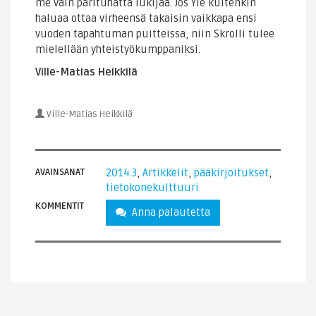
me vain parituhatta lukijaa. Jos Yle kuitenkin
haluaa ottaa virheensä takaisin vaikkapa ensi
vuoden tapahtuman puitteissa, niin Skrolli tulee
mielellään yhteistyökumppaniksi.
Ville-Matias Heikkilä
Ville-Matias Heikkilä
AVAINSANAT
2014.3
,
Artikkelit
,
pääkirjoitukset
,
tietokonekulttuuri
KOMMENTIT
Anna palautetta