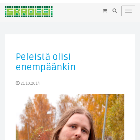
×
Toggl
navig
Peleistä olisi
enempäänkin
21.10.2014