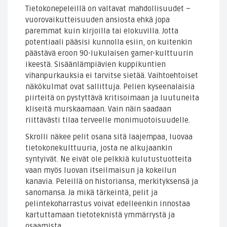
Tietokonepeleillä on valtavat mahdollisuudet –
vuorovaikutteisuuden ansiosta ehkä jopa
paremmat kuin kirjoilla tai elokuvilla. Jotta
potentiaali pääsisi kunnolla esiin, on kuitenkin
päästävä eroon 90-lukulaisen gamer-kulttuurin
ikeestä. Sisäänlämpiävien kuppikuntien
vihanpurkauksia ei tarvitse sietää. Vaihtoehtoiset
näkökulmat ovat sallittuja. Pelien kyseenalaisia
piirteitä on pystyttävä kritisoimaan ja luutuneita
kliseitä murskaamaan. Vain näin saadaan
riittävästi tilaa terveelle monimuotoisuudelle.
Skrolli näkee pelit osana sitä laajempaa, luovaa
tietokonekulttuuria, josta ne alkujaankin
syntyivät. Ne eivät ole pelkkiä kulutustuotteita
vaan myös luovan itseilmaisun ja kokeilun
kanavia. Peleillä on historiansa, merkityksensä ja
sanomansa. Ja mikä tärkeintä, pelit ja
pelintekoharrastus voivat edelleenkin innostaa
kartuttamaan tietoteknistä ymmärrystä ja
osaamista.