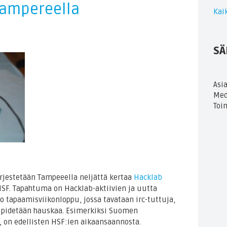
Tampereella
Kaik
SÄ
Asi
Med
Toi
ärjestetään Tampeeella neljättä kertaa
Hacklab
HSF. Tapahtuma on Hacklab-aktiivien ja uutta
o tapaamisviikonloppu, jossa tavataan irc-tuttuja,
ja pidetään hauskaa. Esimerkiksi Suomen
fi, on edellisten HSF:ien aikaansaannosta.