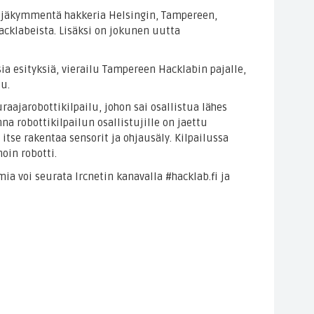
eljäkymmentä hakkeria Helsingin, Tampereen,
acklabeista. Lisäksi on jokunen uutta
a esityksiä, vierailu Tampereen Hacklabin pajalle,
lu.
raajarobottikilpailu, johon sai osallistua lähes
na robottikilpailun osallistujille on jaettu
 itse rakentaa sensorit ja ohjausäly. Kilpailussa
oin robotti.
 voi seurata Ircnetin kanavalla #hacklab.fi ja