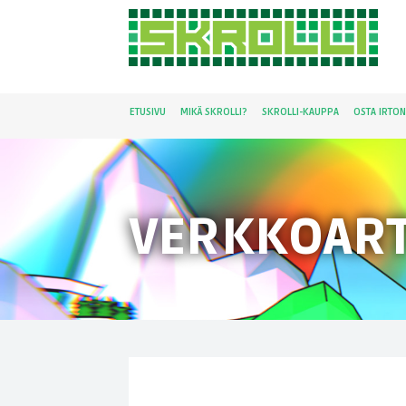
ETUSIVU
MIKÄ SKROLLI?
SKROLLI-KAUPPA
OSTA IRTO
VERKKOART