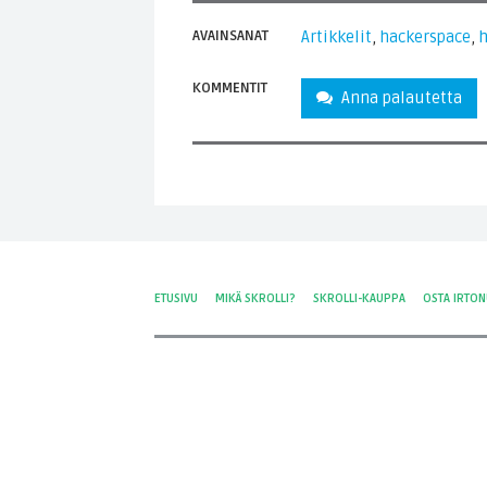
AVAINSANAT
Artikkelit
,
hackerspace
,
KOMMENTIT
Anna palautetta
ETUSIVU
MIKÄ SKROLLI?
SKROLLI-KAUPPA
OSTA IRTO