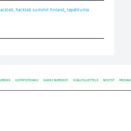
hacklab
,
hacklab summit finland
,
tapahtuma
NUMERO
LEHTIPISTEHAKU
KAIKKI NUMEROT
SISÄLLYSLUETTELO
NOSTOT
MEDIAK