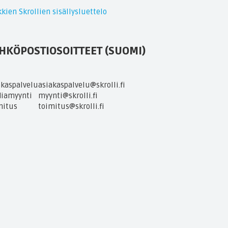
kien Skrollien sisällysluettelo
HKÖPOSTIOSOITTEET (SUOMI)
akaspalvelu
asiakaspalvelu@skrolli.fi
iamyynti
myynti@skrolli.fi
mitus
toimitus@skrolli.fi