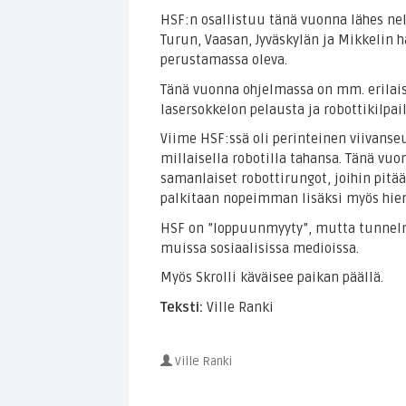
HSF:n osallistuu tänä vuonna lähes n
Turun, Vaasan, Jyväskylän ja Mikkelin h
perustamassa oleva.
Tänä vuonna ohjelmassa on mm. erilaisi
lasersokkelon pelausta ja robottikilpai
Viime HSF:ssä oli perinteinen viivanseu
millaisella robotilla tahansa. Tänä vuon
samanlaiset robottirungot, joihin pitää
palkitaan nopeimman lisäksi myös hien
HSF on ”loppuunmyyty”, mutta tunnelmia
muissa sosiaalisissa medioissa.
Myös Skrolli käväisee paikan päällä.
Teksti:
Ville Ranki
Ville Ranki