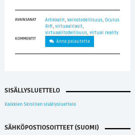
AVAINSANAT
Artikkelit
,
keinotodellisuus
,
Oculus
Rift
,
virtuaalilasit
,
virtuaalitodellisuus
,
virtual reality
KOMMENTIT
Anna palautetta
SISÄLLYSLUETTELO
Kaikkien Skrollien sisällysluettelo
SÄHKÖPOSTIOSOITTEET (SUOMI)