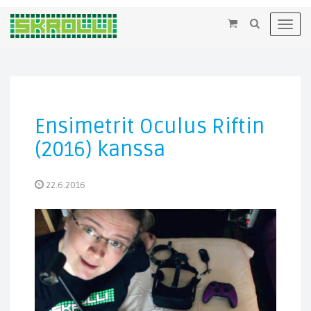
×
Toggl
navig
Ensimetrit Oculus Riftin
(2016) kanssa
22.6.2016