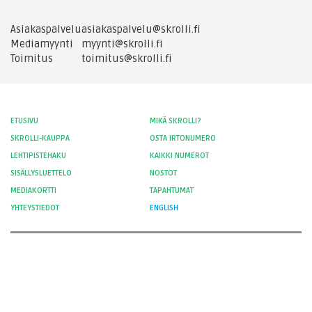
Asiakaspalvelu
asiakaspalvelu@skrolli.fi
Mediamyynti
myynti@skrolli.fi
Toimitus
toimitus@skrolli.fi
ETUSIVU
MIKÄ SKROLLI?
SKROLLI-KAUPPA
OSTA IRTONUMERO
LEHTIPISTEHAKU
KAIKKI NUMEROT
SISÄLLYSLUETTELO
NOSTOT
MEDIAKORTTI
TAPAHTUMAT
YHTEYSTIEDOT
ENGLISH