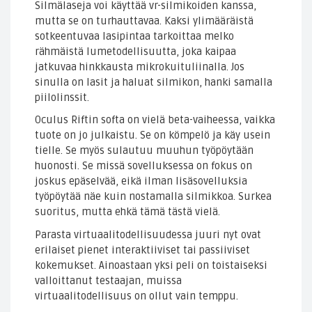
Silmälaseja voi käyttää vr-silmikoiden kanssa,
mutta se on turhauttavaa. Kaksi ylimääräistä
sotkeentuvaa lasipintaa tarkoittaa melko
rähmäistä lumetodellisuutta, joka kaipaa
jatkuvaa hinkkausta mikrokuituliinalla. Jos
sinulla on lasit ja haluat silmikon, hanki samalla
piilolinssit.
Oculus Riftin softa on vielä beta-vaiheessa, vaikka
tuote on jo julkaistu. Se on kömpelö ja käy usein
tielle. Se myös sulautuu muuhun työpöytään
huonosti. Se missä sovelluksessa on fokus on
joskus epäselvää, eikä ilman lisäsovelluksia
työpöytää näe kuin nostamalla silmikkoa. Surkea
suoritus, mutta ehkä tämä tästä vielä.
Parasta virtuaalitodellisuudessa juuri nyt ovat
erilaiset pienet interaktiiviset tai passiiviset
kokemukset. Ainoastaan yksi peli on toistaiseksi
valloittanut testaajan, muissa
virtuaalitodellisuus on ollut vain temppu.