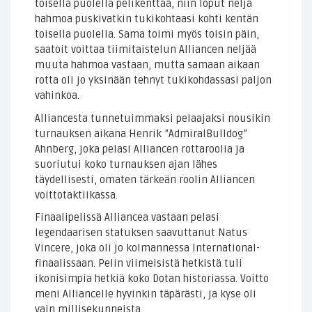
toisella puolella pelikenttää, niin loput neljä
hahmoa puskivatkin tukikohtaasi kohti kentän
toisella puolella. Sama toimi myös toisin päin,
saatoit voittaa tiimitaistelun Alliancen neljää
muuta hahmoa vastaan, mutta samaan aikaan
rotta oli jo yksinään tehnyt tukikohdassasi paljon
vahinkoa.
Alliancesta tunnetuimmaksi pelaajaksi nousikin
turnauksen aikana Henrik ”AdmiralBulldog”
Ahnberg, joka pelasi Alliancen rottaroolia ja
suoriutui koko turnauksen ajan lähes
täydellisesti, omaten tärkeän roolin Alliancen
voittotaktiikassa.
Finaalipelissä Alliancea vastaan pelasi
legendaarisen statuksen saavuttanut Natus
Vincere, joka oli jo kolmannessa International-
finaalissaan. Pelin viimeisistä hetkistä tuli
ikonisimpia hetkiä koko Dotan historiassa. Voitto
meni Alliancelle hyvinkin täpärästi, ja kyse oli
vain millisekunneista.