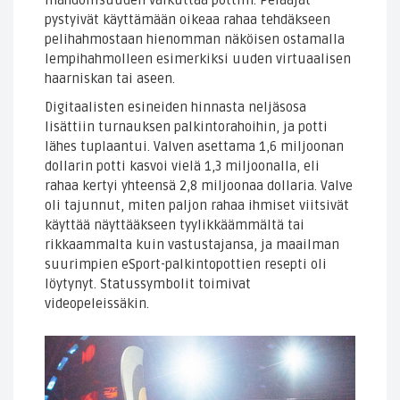
pystyivät käyttämään oikeaa rahaa tehdäkseen
pelihahmostaan hienomman näköisen ostamalla
lempihahmolleen esimerkiksi uuden virtuaalisen
haarniskan tai aseen.
Digitaalisten esineiden hinnasta neljäsosa
lisättiin turnauksen palkintorahoihin, ja potti
lähes tuplaantui. Valven asettama 1,6 miljoonan
dollarin potti kasvoi vielä 1,3 miljoonalla, eli
rahaa kertyi yhteensä 2,8 miljoonaa dollaria. Valve
oli tajunnut, miten paljon rahaa ihmiset viitsivät
käyttää näyttääkseen tyylikkäämmältä tai
rikkaammalta kuin vastustajansa, ja maailman
suurimpien eSport-palkintopottien resepti oli
löytynyt. Statussymbolit toimivat
videopeleissäkin.