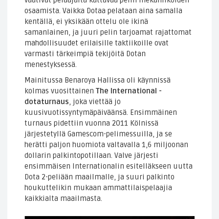
osaamista. Vaikka Dotaa pelataan aina samalla
kentällä, ei yksikään ottelu ole ikinä
samanlainen, ja juuri pelin tarjoamat rajattomat
mahdollisuudet erilaisille taktiikoille ovat
varmasti tärkeimpiä tekijöitä Dotan
menestyksessä.
Mainitussa Benaroya Hallissa oli käynnissä
kolmas vuosittainen
The International -
dotaturnaus
, joka viettää jo
kuusivuotissyntymäpäiväänsä. Ensimmäinen
turnaus pidettiin vuonna 2011 Kölnissä
järjestetyllä Gamescom-pelimessuilla, ja se
herätti paljon huomiota valtavalla 1,6 miljoonan
dollarin palkintopotillaan. Valve järjesti
ensimmäisen Internationalin esitelläkseen uutta
Dota 2-peliään maailmalle, ja suuri palkinto
houkuttelikin mukaan ammattilaispelaajia
kaikkialta maailmasta.