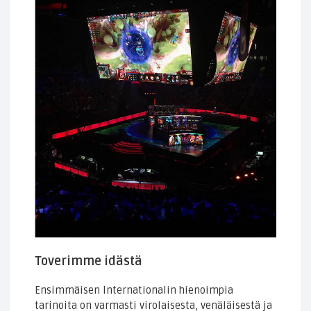
Toverimme idästä
Ensimmäisen Internationalin hienoimpia
tarinoita on varmasti virolaisesta, venäläisestä ja