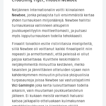
Crouching Tiger, Hidden Newbee
Neljännen Internationalin voitti kiinalainen
Newbee
, jonka pelaajista tuli ensimmäistä kertaa
yhden turnauksen miljonäärejä. Newbee hallitsi
turnauksessa vallinneen alkupelin
joukkuepelityylin moitteettomasti, ja putsasi
myös lopputurnauksen todella tehokkaasti.
Finaalit toivatkin esille ristiriitaisia mielipiteitä,
sillä Newbee oli voittanut kaikki finaalipelit niin
nopeasti ja armottomasti, että peleissä ei ollut
paljoa katseltavaa. Kuvittele keskimäärin
neljäkymmentä minuuttia kestävien, melko
tasaisten ja jännittävien otteluiden sijaan noin
kahdenkymmen minuutin pituisia yksipuolisia
turpasaunoja joissa Newbee sai vastustajatiimi
Vici Gamingin
joka kerta luovuttamaan todella
aikaisin, vain muutaman joukkuetaistelun
jälkeen. Ei kukaan meistä varmasti haluaisi
katsoa jalkapallo-otteluakaan kulmakunnan