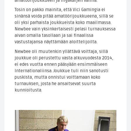
amatöörijoukkueen ja liigakärjen välillä.
Tosin on pakko mainita, että Vici Gamingia ei
sinänsä voida pitää amatöörijoukkueena, sillä se
oli yksi parhaista joukkueista koko maailmassa.
Newbee vain yksinkertaisesti pelasi turnauksessa
aivan omalla tasollaan ja sai finaalissa
vastustajansa näyttämään aloittelijoilta.
Newbee oli muutenkin yllättävä voittaja, sillä
joukkue oli perustettu vasta alkuvuodesta 2014,
ei edes vuotta ennen pääsyään ensimmäiseen
Internationaliinsa. Joukkue tuli niin sanotusti
puskista, mutta onnistui voittamaan koko
turnauksen, josta he ansaitsevat suurta
kunnioitusta.