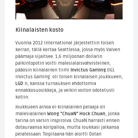
Kiinalaisten kosto
Vuonna 2012 International järjestettiin toisen
kerran, tällä kertaa Seattlessa, jossa myös Valven
päämaja sijaitsee. 1,6 miljoonan dollarin
palkintopotin voitti malesialaisvahvisteinen,
pääosin kiinalainen tiimi
Invictus Gaming
(IG)
.
Invictus Gaming oli toisen kiinalaisen joukkueen,
LGD
:n, kanssa turnauksen ehdottomia
ennakkosuosikkeja, ja veikin voiton odotetusti
kotiin.
Joukkueen ainoa ei-kiinalainen pelaaja oli
malesialainen
Wong ”ChuaN” Hock Chuan
, jonka
tarina on varsin inspiroiva. ChuaN harrasti ennen
dotauraansa koripalloa, mutta loukkasi jalkansa
pelatessaan. Toipilaana hän aloitti Dotan