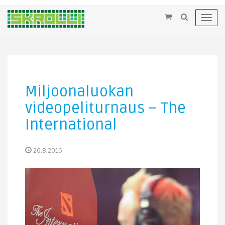
×
Toggl
navig
Miljoonaluokan
videopeliturnaus – The
International
26.8.2016