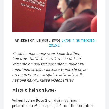
Artikkeli on julkaistu myös
Skrollin numerossa
2016.3
.
Yleisö huutaa innoissaan, koko Seattlen
Benaroya Hallin konserttiareena tärisee,
katsomo on noussut seisomaan, huudoksi
muuttunut selostus kaikuaa ympäri tilaa, ja
areenan etuosassa sijaitsevalla valtavalla
näytöllä näkyy… kuvaa videopelistä?
Mistä oikein on kyse?
Valven luoma
Dota 2
on yksi maailman
pelatuimpia eSports-pelejä. Se on tiimipohjainen