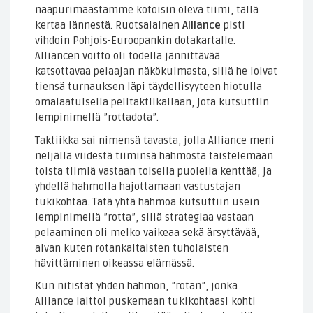
naapurimaastamme kotoisin oleva tiimi, tällä
kertaa lännestä. Ruotsalainen
Alliance
pisti
vihdoin Pohjois-Euroopankin dotakartalle.
Alliancen voitto oli todella jännittävää
katsottavaa pelaajan näkökulmasta, sillä he loivat
tiensä turnauksen läpi täydellisyyteen hiotulla
omalaatuisella pelitaktiikallaan, jota kutsuttiin
lempinimellä ”rottadota”.
Taktiikka sai nimensä tavasta, jolla Alliance meni
neljällä viidestä tiiminsä hahmosta taistelemaan
toista tiimiä vastaan toisella puolella kenttää, ja
yhdellä hahmolla hajottamaan vastustajan
tukikohtaa. Tätä yhtä hahmoa kutsuttiin usein
lempinimellä ”rotta”, sillä strategiaa vastaan
pelaaminen oli melko vaikeaa sekä ärsyttävää,
aivan kuten rotankaltaisten tuholaisten
hävittäminen oikeassa elämässä.
Kun nitistät yhden hahmon, ”rotan”, jonka
Alliance laittoi puskemaan tukikohtaasi kohti