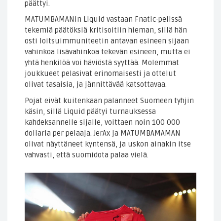
päättyi.
MATUMBAMANin Liquid vastaan Fnatic-pelissä
tekemiä päätöksiä kritisoitiin hieman, sillä hän
osti loitsuimmuniteetin antavan esineen sijaan
vahinkoa lisävahinkoa tekevän esineen, mutta ei
yhtä henkilöä voi häviöstä syyttää. Molemmat
joukkueet pelasivat erinomaisesti ja ottelut
olivat tasaisia, ja jännittävää katsottavaa.
Pojat eivät kuitenkaan palanneet Suomeen tyhjin
käsin, sillä Liquid päätyi turnauksessa
kahdeksannelle sijalle, voittaen noin 100 000
dollaria per pelaaja. JerAx ja MATUMBAMAMAN
olivat näyttäneet kyntensä, ja uskon ainakin itse
vahvasti, että suomidota palaa vielä.