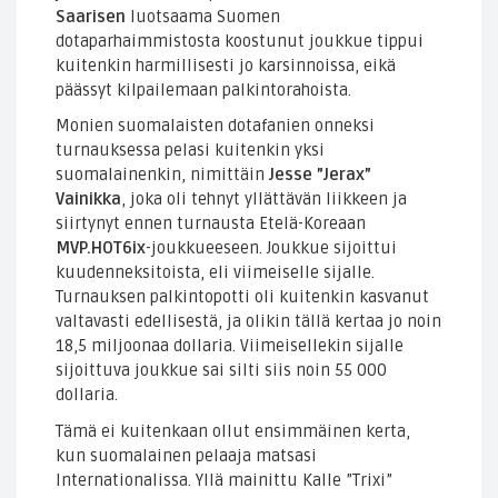
Saarisen
luotsaama Suomen
dotaparhaimmistosta koostunut joukkue tippui
kuitenkin harmillisesti jo karsinnoissa, eikä
päässyt kilpailemaan palkintorahoista.
Monien suomalaisten dotafanien onneksi
turnauksessa pelasi kuitenkin yksi
suomalainenkin, nimittäin
Jesse ”Jerax”
Vainikka
, joka oli tehnyt yllättävän liikkeen ja
siirtynyt ennen turnausta Etelä-Koreaan
MVP.HOT6ix
-joukkueeseen. Joukkue sijoittui
kuudenneksitoista, eli viimeiselle sijalle.
Turnauksen palkintopotti oli kuitenkin kasvanut
valtavasti edellisestä, ja olikin tällä kertaa jo noin
18,5 miljoonaa dollaria. Viimeisellekin sijalle
sijoittuva joukkue sai silti siis noin 55 000
dollaria.
Tämä ei kuitenkaan ollut ensimmäinen kerta,
kun suomalainen pelaaja matsasi
Internationalissa. Yllä mainittu Kalle ”Trixi”