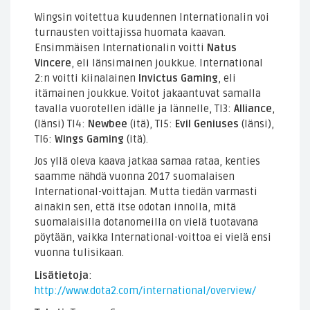
Wingsin voitettua kuudennen Internationalin voi
turnausten voittajissa huomata kaavan.
Ensimmäisen Internationalin voitti
Natus
Vincere
, eli länsimainen joukkue. International
2:n voitti kiinalainen
Invictus Gaming
, eli
itämainen joukkue. Voitot jakaantuvat samalla
tavalla vuorotellen idälle ja lännelle, TI3:
Alliance
,
(länsi) TI4:
Newbee
(itä), TI5:
Evil Geniuses
(länsi),
TI6:
Wings Gaming
(itä).
Jos yllä oleva kaava jatkaa samaa rataa, kenties
saamme nähdä vuonna 2017 suomalaisen
International-voittajan. Mutta tiedän varmasti
ainakin sen, että itse odotan innolla, mitä
suomalaisilla dotanomeilla on vielä tuotavana
pöytään, vaikka International-voittoa ei vielä ensi
vuonna tulisikaan.
Lisätietoja
:
http://www.dota2.com/international/overview/