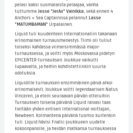
pelasi kaksi suomalaista pelaajaa, vanha
tuttumme
Jesse ”JerAx” Vainikka
, sekä ennen 4
Anchors + Sea Captainissa pelannut
Lasse
”MATUMBAMAN”
Urpalainen.
Liquid tuli kuudenteen Internationaliin takanaan
erinomainen turnausmenestys. Tiimi oli tullut
toiseksi kahdessa viimeisimmässä major-
turnauksessa, ja voitti myös Moskovassa pidetyn
EPICENTER-turnauksen. Joukkue vaikutti
lupaavalta, ja heihin kohdistettiinkin suuria
odotuksia.
Liquidille turnauksen ensimmäinen päivä alkoi
erinomaisesti. Joukkue voitti legendaarisen Natus
Vinceren, ja eteni seuraavan päivän otteluihin.
Turnauksen toisena päivänä Liquid raivasi taas
tieltään yhden entisen International-voittajan,
Newbeen. Kolmantena päivänä tuomio kuitenkin
tuli. Liquid hävisi Fnatic-joukkueen uudelle
kokoonpanolle, ja heidän matkansa turnauksessa