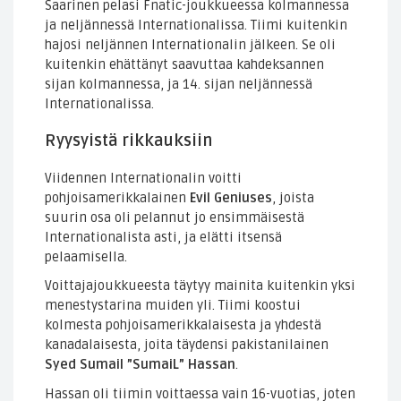
Saarinen pelasi Fnatic-joukkueessa kolmannessa
ja neljännessä Internationalissa. Tiimi kuitenkin
hajosi neljännen Internationalin jälkeen. Se oli
kuitenkin ehättänyt saavuttaa kahdeksannen
sijan kolmannessa, ja 14. sijan neljännessä
Internationalissa.
Ryysyistä rikkauksiin
Viidennen Internationalin voitti
pohjoisamerikkalainen
Evil Geniuses
, joista
suurin osa oli pelannut jo ensimmäisestä
Internationalista asti, ja elätti itsensä
pelaamisella.
Voittajajoukkueesta täytyy mainita kuitenkin yksi
menestystarina muiden yli. Tiimi koostui
kolmesta pohjoisamerikkalaisesta ja yhdestä
kanadalaisesta, joita täydensi pakistanilainen
Syed Sumail ”SumaiL” Hassan
.
Hassan oli tiimin voittaessa vain 16-vuotias, joten