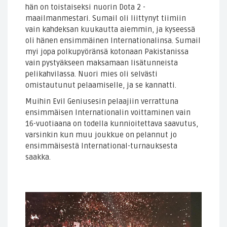
hän on toistaiseksi nuorin Dota 2 -
maailmanmestari. Sumail oli liittynyt tiimiin
vain kahdeksan kuukautta aiemmin, ja kyseessä
oli hänen ensimmäinen Internationalinsa. Sumail
myi jopa polkupyöränsä kotonaan Pakistanissa
vain pystyäkseen maksamaan lisätunneista
pelikahvilassa. Nuori mies oli selvästi
omistautunut pelaamiselle, ja se kannatti.
Muihin Evil Geniusesin pelaajiin verrattuna
ensimmäisen Internationalin voittaminen vain
16-vuotiaana on todella kunnioitettava saavutus,
varsinkin kun muu joukkue on pelannut jo
ensimmäisestä International-turnauksesta
saakka.