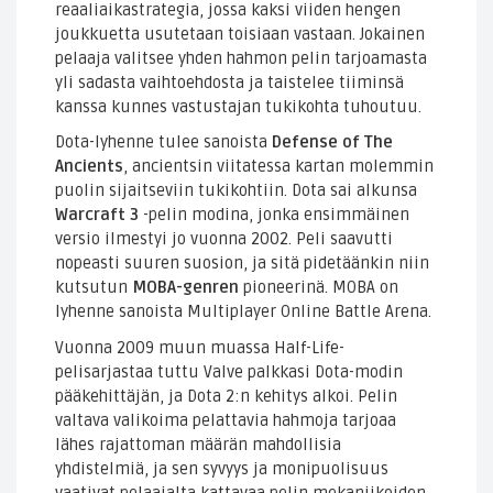
reaaliaikastrategia, jossa kaksi viiden hengen
joukkuetta usutetaan toisiaan vastaan. Jokainen
pelaaja valitsee yhden hahmon pelin tarjoamasta
yli sadasta vaihtoehdosta ja taistelee tiiminsä
kanssa kunnes vastustajan tukikohta tuhoutuu.
Dota-lyhenne tulee sanoista
Defense of The
Ancients
, ancientsin viitatessa kartan molemmin
puolin sijaitseviin tukikohtiin. Dota sai alkunsa
Warcraft 3
-pelin modina, jonka ensimmäinen
versio ilmestyi jo vuonna 2002. Peli saavutti
nopeasti suuren suosion, ja sitä pidetäänkin niin
kutsutun
MOBA-genren
pioneerinä. MOBA on
lyhenne sanoista Multiplayer Online Battle Arena.
Vuonna 2009 muun muassa Half-Life-
pelisarjastaa tuttu Valve palkkasi Dota-modin
pääkehittäjän, ja Dota 2:n kehitys alkoi. Pelin
valtava valikoima pelattavia hahmoja tarjoaa
lähes rajattoman määrän mahdollisia
yhdistelmiä, ja sen syvyys ja monipuolisuus
vaativat pelaajalta kattavaa pelin mekaniikoiden