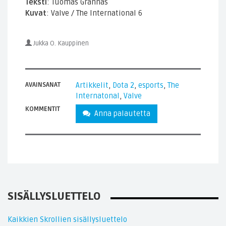
Teksti
: Tuomas Grannas
Kuvat
: Valve / The International 6
Jukka O. Kauppinen
AVAINSANAT
Artikkelit
,
Dota 2
,
esports
,
The
Internatonal
,
Valve
KOMMENTIT
Anna palautetta
SISÄLLYSLUETTELO
Kaikkien Skrollien sisällysluettelo