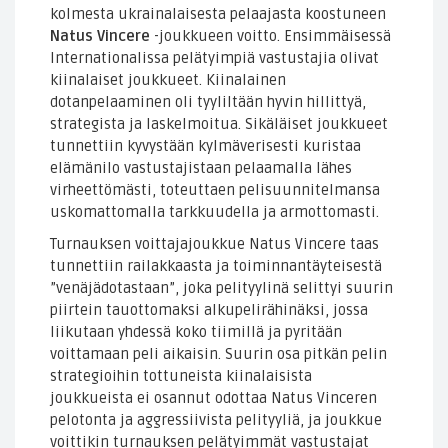
kolmesta ukrainalaisesta pelaajasta koostuneen
Natus Vincere
-joukkueen voitto. Ensimmäisessä
Internationalissa pelätyimpiä vastustajia olivat
kiinalaiset joukkueet. Kiinalainen
dotanpelaaminen oli tyyliltään hyvin hillittyä,
strategista ja laskelmoitua. Sikäläiset joukkueet
tunnettiin kyvystään kylmäverisesti kuristaa
elämänilo vastustajistaan pelaamalla lähes
virheettömästi, toteuttaen pelisuunnitelmansa
uskomattomalla tarkkuudella ja armottomasti.
Turnauksen voittajajoukkue Natus Vincere taas
tunnettiin railakkaasta ja toiminnantäyteisestä
”venäjädotastaan”, joka pelityylinä selittyi suurin
piirtein tauottomaksi alkupelirähinäksi, jossa
liikutaan yhdessä koko tiimillä ja pyritään
voittamaan peli aikaisin. Suurin osa pitkän pelin
strategioihin tottuneista kiinalaisista
joukkueista ei osannut odottaa Natus Vinceren
pelotonta ja aggressiivista pelityyliä, ja joukkue
voittikin turnauksen pelätyimmät vastustajat