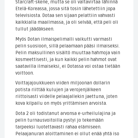
Starcraft-skene, mutta se oli valtavirtaa lähinnä
Etelä-Koreassa, jossa sitä tosin lähetettiin jopa
televisiosta. Dotaa sen sijaan pelattiin vahvasti
kaikkialla maailmassa, ja oli selvää, että peli oli
tullut jäädäkseen.
Myös Dotan ilmaispelimalli vaikutti varmasti
pelin suosioon, sillä pelaamaan pääsi ilmaiseksi.
Pelin maksullinen sisältö muuttaa hahmoja vain
kosmeettisesti, ja kun kaikki pelin hahmot ovat
saatavilla ilmaiseksi, ei Dotassa voi ostaa tietään
voittoon.
Voittajajoukkueen viiden miljoonan dollarin
potista riittää kulujen ja verojenjälkeen
riittoisasti viidelle pelaajallekin jaettuna, joten
kova kilpailu on myös yrittämisen arvoista.
Dota 2 oli todistanut arvonsa e-urheilulajina ja
pelin turnausvoitoilla pystyi jo tekemään
tarpeeksi luotettavasti rahaa elämiseen.
Pelaajanuran aloittaminen ei ollut enää yhtä iso