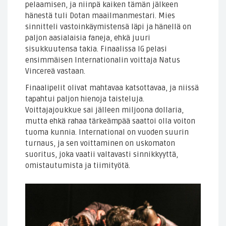
pelaamisen, ja niinpä kaiken tämän jälkeen
hänestä tuli Dotan maailmanmestari. Mies
sinnitteli vastoinkäymistensä läpi ja hänellä on
paljon aasialaisia faneja, ehkä juuri
sisukkuutensa takia. Finaalissa IG pelasi
ensimmäisen Internationalin voittaja Natus
Vincereä vastaan.
Finaalipelit olivat mahtavaa katsottavaa, ja niissä
tapahtui paljon hienoja taisteluja.
Voittajajoukkue sai jälleen miljoona dollaria,
mutta ehkä rahaa tärkeämpää saattoi olla voiton
tuoma kunnia. International on vuoden suurin
turnaus, ja sen voittaminen on uskomaton
suoritus, joka vaatii valtavasti sinnikkyyttä,
omistautumista ja tiimityötä.