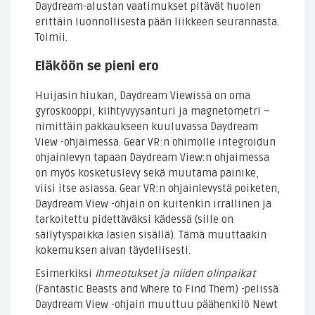
Daydream-alustan vaatimukset pitävät huolen
erittäin luonnollisesta pään liikkeen seurannasta.
Toimii.
Eläköön se pieni ero
Huijasin hiukan, Daydream Viewissä on oma
gyroskooppi, kiihtyvyysanturi ja magnetometri –
nimittäin pakkaukseen kuuluvassa Daydream
View -ohjaimessa. Gear VR:n ohimolle integroidun
ohjainlevyn tapaan Daydream View:n ohjaimessa
on myös kosketuslevy sekä muutama painike,
viisi itse asiassa. Gear VR:n ohjainlevystä poiketen,
Daydream View -ohjain on kuitenkin irrallinen ja
tarkoitettu pidettäväksi kädessä (sille on
säilytyspaikka lasien sisällä). Tämä muuttaakin
kokemuksen aivan täydellisesti.
Esimerkiksi
Ihmeotukset ja niiden olinpaikat
(Fantastic Beasts and Where to Find Them) -pelissä
Daydream View -ohjain muuttuu päähenkilö Newt