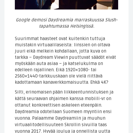
Google demosi Daydreamia marraskuussa Slush-
tapahtumassa Helsingissä.
Suurimmat haasteet ovat kuitenkin tuttuja
muistakin virtuaalilaseista: linssien on oltava
juuri eikä melkein kohdallaan, jotta kuva on
tarkka – Daydream Viewin puuttuvat säädöt eivät
myöskään auta asiaa – ja katselukulma on
edelleen rajallinen. Eikä 1920×1080- tai
2560×1440-tarkkuuskaan ole vielä riittävä
kadottamaan kanaverkkomaisuutta. Ehkä 4K?
Silti, erinomaisen pään liikkeentunnistuksen ja
kättä seuraavan ohjaimen kanssa mobiili-vr on
ottanut konkreettisen askeleen eteenpäin.
Daydreamia odotellaan Suomeen myyntiin ensi
vuonna. Palaamme Daydreamiin ja muuhun
virtuaalitodellisuuteen Skrollin sivuilla taas
vuonna 2017. Hyvää joulua ja onnellista uutta