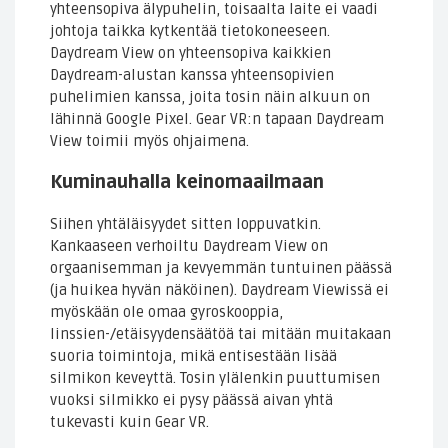
yhteensopiva älypuhelin, toisaalta laite ei vaadi
johtoja taikka kytkentää tietokoneeseen.
Daydream View on yhteensopiva kaikkien
Daydream-alustan kanssa yhteensopivien
puhelimien kanssa, joita tosin näin alkuun on
lähinnä Google Pixel. Gear VR:n tapaan Daydream
View toimii myös ohjaimena.
Kuminauhalla keinomaailmaan
Siihen yhtäläisyydet sitten loppuvatkin.
Kankaaseen verhoiltu Daydream View on
orgaanisemman ja kevyemmän tuntuinen päässä
(ja huikea hyvän näköinen). Daydream Viewissä ei
myöskään ole omaa gyroskooppia,
linssien-/etäisyydensäätöä tai mitään muitakaan
suoria toimintoja, mikä entisestään lisää
silmikon keveyttä. Tosin ylälenkin puuttumisen
vuoksi silmikko ei pysy päässä aivan yhtä
tukevasti kuin Gear VR.