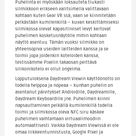
Puhelinta ei myöskään loksauteta tiukasti
silmikkoon erikseen valitsimella valittavaan
kohtaan kuten Gear VR:ssä, vaan se kiinnitetään
pelkästään kumilenkillä – kuvan keskittämiseksi
silmikossa olevat kapasitiiviset levyt kertovat
puhelimen kosketusnäytölle mihin kohtaan
näyttö asentuu. Tämän vuoksi silmikko on
yhteensopiva useiden laitteiden kanssa ja se
toimii jopa joidenkin koteloiden kanssa,
testissämme Pixelin takaosan peittävä
silikonikotelo ei ollut ongelma.
Lopputuloksena Daydream Viewin käyttöönotto on
todella helppoa ja nopeaa – kunhan puhelin on
asentanut päivitykset Androidille, Daydreamille,
Daydream Keyboardille jne. Puhelimen kiinni
napsauttaminen pelkällä kumilenkillä todella
toimii ja silmikossa oleva NFC-siru käskee
puhelimen vaihtamaan virtuaalimoodiin
automaattisesti. Vaikka Daydream Viewissä ei ole
omaa liikkeentunnistusta, Google Pixel ja