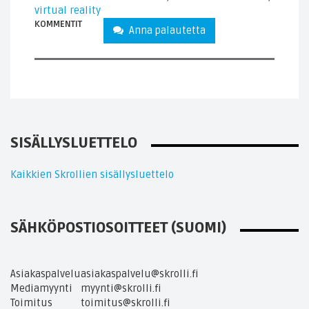
virtual reality
KOMMENTIT
Anna palautetta
SISÄLLYSLUETTELO
Kaikkien Skrollien sisällysluettelo
SÄHKÖPOSTIOSOITTEET (SUOMI)
Asiakaspalvelu
asiakaspalvelu@skrolli.fi
Mediamyynti
myynti@skrolli.fi
Toimitus
toimitus@skrolli.fi