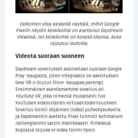
Valkoinen viiva keskellä näyttää, mihin Google
Pixelin näytön keskikohta on asettunut Daydream
Viewissä. Jos keskikohta on kovasti sivussa, kuva
rajautuu laidoilta.
Videota suoraan suoneen
Daydream-sovellukset asennetaan suoraan Google
Play -kaupasta, joten integraatio on aavistuksen
Gear VR:n Oculus Store -kauppaa parempi.
Ensimmäinen asentamamme sovellus oli
YouTube VR
, joka nimensä mukaisesti tuo
YouTuben videosisällön virtuaalitodellisuuteen.
Sovellus toimii ohjaimen lisäksi puheohjauksella
ja Daydreamiin asetettu Pixel tunnisti kotimaisen
rallienglannin varsin mallikkaasti. Pimeässä
kuplassa leijuva vr-video toimii hyvin.