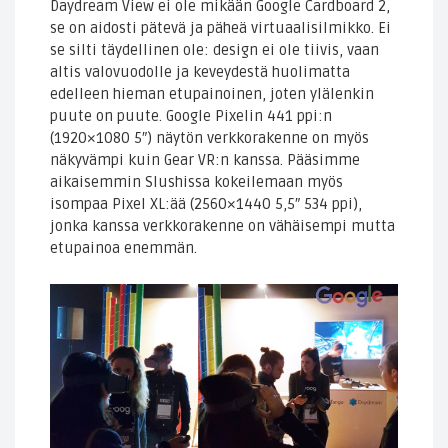
Daydream View ei ole mikään Google Cardboard 2,
se on aidosti pätevä ja päheä virtuaalisilmikko. Ei
se silti täydellinen ole: design ei ole tiivis, vaan
altis valovuodolle ja keveydestä huolimatta
edelleen hieman etupainoinen, joten ylälenkin
puute on puute. Google Pixelin 441 ppi:n
(1920×1080 5″) näytön verkkorakenne on myös
näkyvämpi kuin Gear VR:n kanssa. Pääsimme
aikaisemmin Slushissa kokeilemaan myös
isompaa Pixel XL:ää (2560×1440 5,5″ 534 ppi),
jonka kanssa verkkorakenne on vähäisempi mutta
etupainoa enemmän.