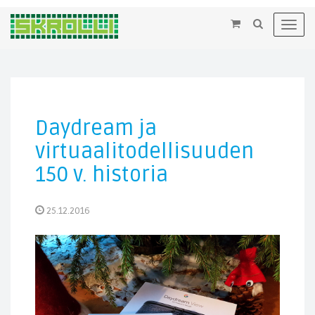
×
Toggl
navig
Daydream ja
virtuaalitodellisuuden
150 v. historia
25.12.2016