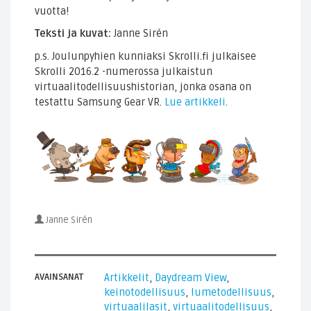
vuotta!
Teksti ja kuvat:
Janne Sirén
p.s. Joulunpyhien kunniaksi Skrolli.fi julkaisee
Skrolli 2016.2 -numerossa julkaistun
virtuaalitodellisuushistorian, jonka osana on
testattu Samsung Gear VR.
Lue artikkeli
.
Janne Sirén
AVAINSANAT
Artikkelit
,
Daydream View
,
keinotodellisuus
,
lumetodellisuus
,
virtuaalilasit
,
virtuaalitodellisuus
,