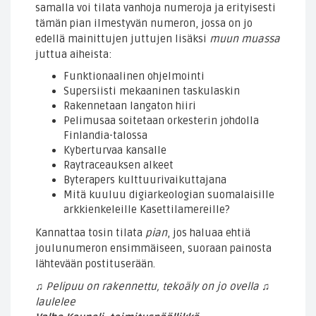
samalla voi tilata vanhoja numeroja ja erityisesti
tämän pian ilmestyvän numeron, jossa on jo
edellä mainittujen juttujen lisäksi
muun muassa
juttua aiheista:
Funktionaalinen ohjelmointi
Supersiisti mekaaninen taskulaskin
Rakennetaan langaton hiiri
Pelimusaa soitetaan orkesterin johdolla
Finlandia-talossa
Kyberturvaa kansalle
Raytraceauksen alkeet
Byterapers kulttuurivaikuttajana
Mitä kuuluu digiarkeologian suomalaisille
arkkienkeleille Kasettilamereille?
Kannattaa tosin tilata
pian
, jos haluaa ehtiä
joulunumeron ensimmäiseen, suoraan painosta
lähtevään postituserään.
♫ Pelipuu on rakennettu, tekoäly on jo ovella ♫
laulelee