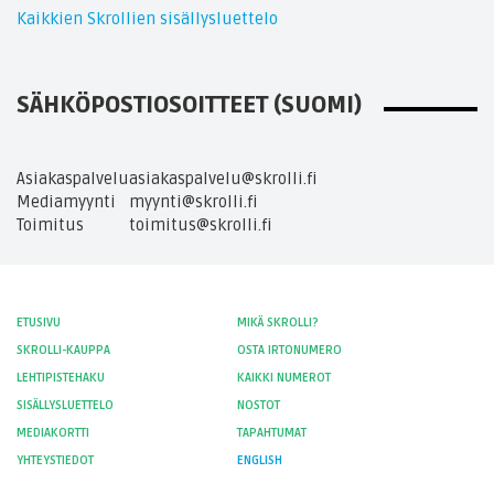
Kaikkien Skrollien sisällysluettelo
SÄHKÖPOSTIOSOITTEET (SUOMI)
Asiakaspalvelu
asiakaspalvelu@skrolli.fi
Mediamyynti
myynti@skrolli.fi
Toimitus
toimitus@skrolli.fi
ETUSIVU
MIKÄ SKROLLI?
SKROLLI-KAUPPA
OSTA IRTONUMERO
LEHTIPISTEHAKU
KAIKKI NUMEROT
SISÄLLYSLUETTELO
NOSTOT
MEDIAKORTTI
TAPAHTUMAT
YHTEYSTIEDOT
ENGLISH