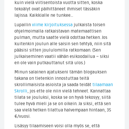
kuin vielä viitisentoista vuotta sitten, koska
tekoälyt ovat päihittäneet ihmiset tässäkin
lajissa. Kaikkialle ne tunkee…
Lupailin
viime kirjoituksessa
julkaista toisen
ohjelmoimalla ratkaistavan matemaattisen
pulman, mutta saatte vielä odottaa hetken. Jos
kuitenkin joulun alle saisin sen tehtyä, niin sitä
pääsisi sitten joululomilla ratkomaan. (Sen
julkaiseminen vaatii vähän esikoodailua – siksi
en ole vain putkauttanut sitä ulos.)
Minun salainen ajatukseni tämän blogauksen
takana on tietenkin innostuttaa teitä
skrollimaisista asioista ja saada teidät
tilaamaan
Skrolli
, jos ette ole niin vielä tehneet. Kannattaa
tilata se jouluksi, koska se on hyvä tekosyy, siitä
tulee hyvä mieli ja se on oikein. Ja siksi, että sen
saa vielä hetken tilattua halvempaan hintaan, 35
€/vuosi.
Lisäsyy tilaamiseen voisi olla myös se, että