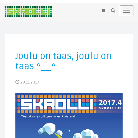
×
Toggl
navig
Joulu on taas, joulu on
taas ^__^
28.11.2017