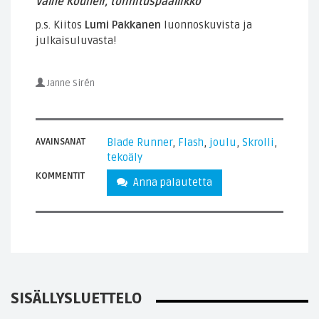
Valhe Kouneli, toimituspäällikkö
p.s. Kiitos
Lumi Pakkanen
luonnoskuvista ja
julkaisuluvasta!
Janne Sirén
AVAINSANAT
Blade Runner
,
Flash
,
joulu
,
Skrolli
,
tekoäly
KOMMENTIT
Anna palautetta
SISÄLLYSLUETTELO