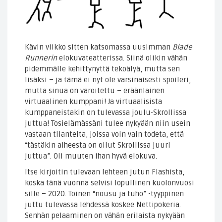
Kävin viikko sitten katsomassa uusimman
Blade
Runnerin
elokuvateatterissa. Siinä olikin vähän
pidemmälle kehittynyttä tekoälyä, mutta sen
lisäksi – ja tämä ei nyt ole varsinaisesti spoileri,
mutta sinua on varoitettu – eräänlainen
virtuaalinen kumppani! Ja virtuaalisista
kumppaneistakin on tulevassa joulu-Skrollissa
juttua! Tosielämässäni tulee nykyään niin usein
vastaan tilanteita, joissa voin vain todeta, että
“tästäkin aiheesta on ollut Skrollissa juuri
juttua”. Oli muuten ihan hyvä elokuva.
Itse kirjoitin tulevaan lehteen jutun Flashista,
koska tänä vuonna selvisi lopullinen kuolonvuosi
sille – 2020. Toinen “nousu ja tuho” -tyyppinen
juttu tulevassa lehdessä koskee Nettipokeria.
Senhän pelaaminen on vähän erilaista nykyään