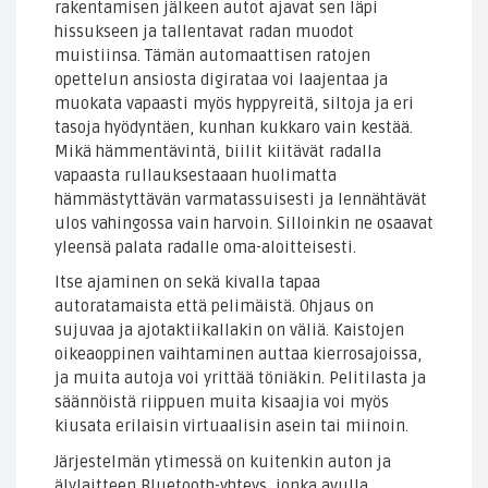
rakentamisen jälkeen autot ajavat sen läpi
hissukseen ja tallentavat radan muodot
muistiinsa. Tämän automaattisen ratojen
opettelun ansiosta digirataa voi laajentaa ja
muokata vapaasti myös hyppyreitä, siltoja ja eri
tasoja hyödyntäen, kunhan kukkaro vain kestää.
Mikä hämmentävintä, biilit kiitävät radalla
vapaasta rullauksestaaan huolimatta
hämmästyttävän varmatassuisesti ja lennähtävät
ulos vahingossa vain harvoin. Silloinkin ne osaavat
yleensä palata radalle oma-aloitteisesti.
Itse ajaminen on sekä kivalla tapaa
autoratamaista että pelimäistä. Ohjaus on
sujuvaa ja ajotaktiikallakin on väliä. Kaistojen
oikeaoppinen vaihtaminen auttaa kierrosajoissa,
ja muita autoja voi yrittää töniäkin. Pelitilasta ja
säännöistä riippuen muita kisaajia voi myös
kiusata erilaisin virtuaalisin asein tai miinoin.
Järjestelmän ytimessä on kuitenkin auton ja
älylaitteen Bluetooth-yhteys, jonka avulla