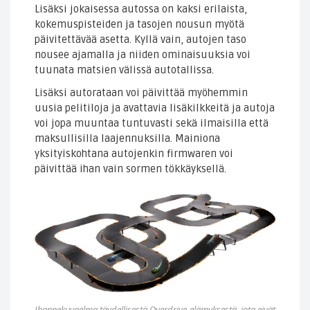
Lisäksi jokaisessa autossa on kaksi erilaista,
kokemuspisteiden ja tasojen nousun myötä
päivitettävää asetta. Kyllä vain, autojen taso
nousee ajamalla ja niiden ominaisuuksia voi
tuunata matsien välissä autotallissa.
Lisäksi autorataan voi päivittää myöhemmin
uusia pelitiloja ja avattavia lisäkilkkeitä ja autoja
voi jopa muuntaa tuntuvasti sekä ilmaisilla että
maksullisilla laajennuksilla. Mainiona
yksityiskohtana autojenkin firmwaren voi
päivittää ihan vain sormen tökkäyksellä.
Ihannekuvaelma täydellisestä Overdrive-elämyksestä, jota eivät