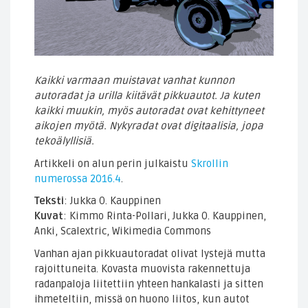
Kaikki varmaan muistavat vanhat kunnon
autoradat ja urilla kiitävät pikkuautot. Ja kuten
kaikki muukin, myös autoradat ovat kehittyneet
aikojen myötä. Nykyradat ovat digitaalisia, jopa
tekoälyllisiä.
Artikkeli on alun perin julkaistu
Skrollin
numerossa 2016.4
.
Teksti
: Jukka O. Kauppinen
Kuvat
: Kimmo Rinta-Pollari, Jukka O. Kauppinen,
Anki, Scalextric, Wikimedia Commons
Vanhan ajan pikkuautoradat olivat lystejä mutta
rajoittuneita. Kovasta muovista rakennettuja
radanpaloja liitettiin yhteen hankalasti ja sitten
ihmeteltiin, missä on huono liitos, kun autot