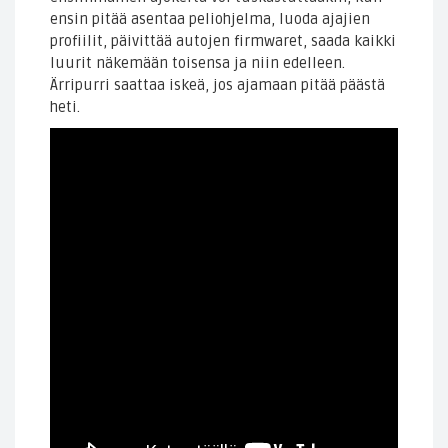
ensin pitää asentaa peliohjelma, luoda ajajien
profiilit, päivittää autojen firmwaret, saada kaikki
luurit näkemään toisensa ja niin edelleen.
Ärripurri saattaa iskeä, jos ajamaan pitää päästä
heti.