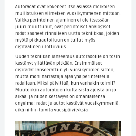
Autoradat ovat kokeneet itse asiassa melkoisen
mullistuksen viimeisen vuosikymmenen mittaan.
Vaikka perinteinen ajaminen ei ole itsessään
juuri muuttunut, ovat perinteiset analogiset
radat saaneet rinnalleen uutta tekniikkaa, joiden
myötä pikkuautoiluun on tullut myös
digitaalinen ulottuvuus.
Uuden tekniikan lanseeraus autoradoille on tosin
kestänyt yllättävän pitkään. Ensimmäiset
digiradat lanseerattiin yli vuosikymmen sitten,
mutta moni harrastaja ajaa yhä perinteisellä
radallaan. Miksi päivittää, kun vanhakin toimii?
Muutenkin autoratojen kultaisista ajoista on jo
aikaa, ja niiden kestävyys on omanlaisensa
ongelma: radat ja autot kestävät vuosikymmeniä,
eikä niihin tarvita vuosipäivityksiä.