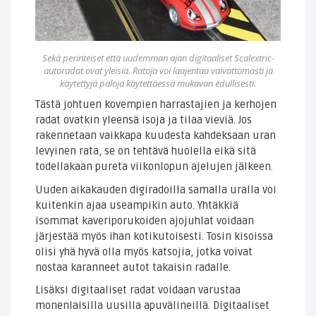
Sekä perinteiset että uudemman ajan digitaaliset Scalextric-
autoradat ovat yleisiä. Ratoja voi laajentaa vaivattomasti ja
käytettyjä paloja käytettäessä mukavan edullisesti.
Tästä johtuen kovempien harrastajien ja kerhojen
radat ovatkin yleensä isoja ja tilaa vieviä. Jos
rakennetaan vaikkapa kuudesta kahdeksaan uran
levyinen rata, se on tehtävä huolella eikä sitä
todellakaan pureta viikonlopun ajelujen jälkeen.
Uuden aikakauden digiradoilla samalla uralla voi
kuitenkin ajaa useampikin auto. Yhtäkkiä
isommat kaveriporukoiden ajojuhlat voidaan
järjestää myös ihan kotikutoisesti. Tosin kisoissa
olisi yhä hyvä olla myös katsojia, jotka voivat
nostaa karanneet autot takaisin radalle.
Lisäksi digitaaliset radat voidaan varustaa
monenlaisilla uusilla apuvälineillä. Digitaaliset