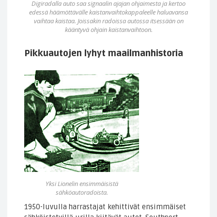
Digiradalla auto saa signaalin ajajan ohjaimesta ja kertoo
edessä häämöttävälle kaistanvaihtokappaleelle haluavansa
vaihtaa kaistaa. Joissakin radoissa autossa itsessään on
kääntyvä ohjain kaistanvaihtoon.
Pikkuautojen lyhyt maailmanhistoria
Yksi Lionelin ensimmäisistä
sähköautoradoista.
1950-luvulla harrastajat kehittivät ensimmäiset