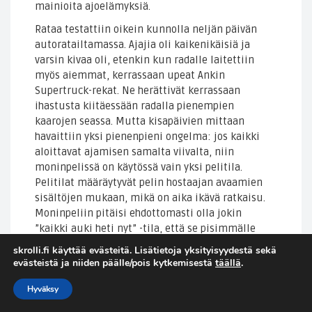
mainioita ajoelämyksiä.
Rataa testattiin oikein kunnolla neljän päivän
autoratailtamassa. Ajajia oli kaikenikäisiä ja
varsin kivaa oli, etenkin kun radalle laitettiin
myös aiemmat, kerrassaan upeat Ankin
Supertruck-rekat. Ne herättivät kerrassaan
ihastusta kiitäessään radalla pienempien
kaarojen seassa. Mutta kisapäivien mittaan
havaittiin yksi pienenpieni ongelma: jos kaikki
aloittavat ajamisen samalta viivalta, niin
moninpelissä on käytössä vain yksi pelitila.
Pelitilat määräytyvät pelin hostaajan avaamien
sisältöjen mukaan, mikä on aika ikävä ratkaisu.
Moninpeliin pitäisi ehdottomasti olla jokin
”kaikki auki heti nyt” -tila, että se pisimmälle
pelannut kaveri ei joutui olemaan koko ajan
skrolli.fi käyttää evästeitä. Lisätietoja yksityisyydestä sekä
kännykkä kuumana kisoja hostaamassa.
evästeistä ja niiden päälle/pois kytkemisestä
täällä
.
Hyväksy