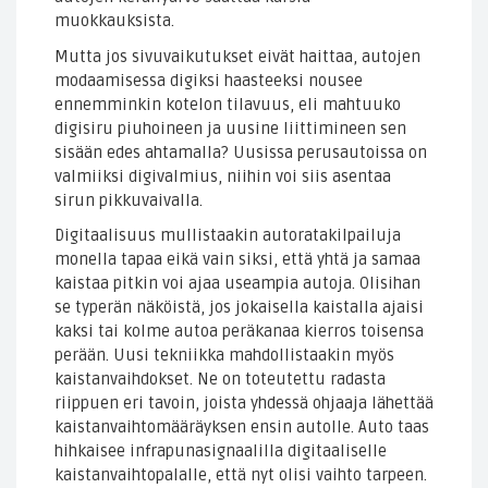
muokkauksista.
Mutta jos sivuvaikutukset eivät haittaa, autojen
modaamisessa digiksi haasteeksi nousee
ennemminkin kotelon tilavuus, eli mahtuuko
digisiru piuhoineen ja uusine liittimineen sen
sisään edes ahtamalla? Uusissa perusautoissa on
valmiiksi digivalmius, niihin voi siis asentaa
sirun pikkuvaivalla.
Digitaalisuus mullistaakin autoratakilpailuja
monella tapaa eikä vain siksi, että yhtä ja samaa
kaistaa pitkin voi ajaa useampia autoja. Olisihan
se typerän näköistä, jos jokaisella kaistalla ajaisi
kaksi tai kolme autoa peräkanaa kierros toisensa
perään. Uusi tekniikka mahdollistaakin myös
kaistanvaihdokset. Ne on toteutettu radasta
riippuen eri tavoin, joista yhdessä ohjaaja lähettää
kaistanvaihtomääräyksen ensin autolle. Auto taas
hihkaisee infrapunasignaalilla digitaaliselle
kaistanvaihtopalalle, että nyt olisi vaihto tarpeen.