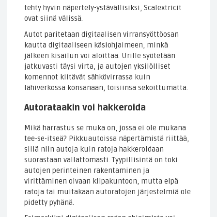
tehty hyvin näpertely-ystävällisiksi, Scalextricit
ovat siinä välissä.
Autot paritetaan digitaalisen virransyöttöosan
kautta digitaaliseen käsiohjaimeen, minkä
jälkeen kisailun voi aloittaa. Urille syötetään
jatkuvasti täysi virta, ja autojen yksilölliset
komennot kiitävät sähkövirrassa kuin
lähiverkossa konsanaan, toisiinsa sekoittumatta.
Autorataakin voi hakkeroida
Mikä harrastus se muka on, jossa ei ole mukana
tee-se-itseä? Pikkuautoissa näpertämistä riittää,
sillä niin autoja kuin ratoja hakkeroidaan
suorastaan vallattomasti. Tyypillisintä on toki
autojen perinteinen rakentaminen ja
virittäminen oivaan kilpakuntoon, mutta eipä
ratoja tai muitakaan autoratojen järjestelmiä ole
pidetty pyhänä.