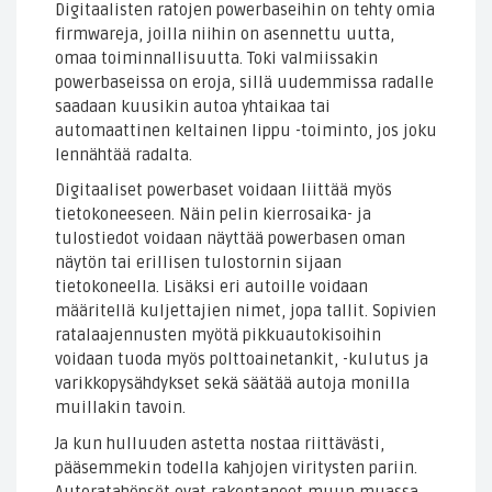
Digitaalisten ratojen powerbaseihin on tehty omia
firmwareja, joilla niihin on asennettu uutta,
omaa toiminnallisuutta. Toki valmiissakin
powerbaseissa on eroja, sillä uudemmissa radalle
saadaan kuusikin autoa yhtaikaa tai
automaattinen keltainen lippu -toiminto, jos joku
lennähtää radalta.
Digitaaliset powerbaset voidaan liittää myös
tietokoneeseen. Näin pelin kierrosaika- ja
tulostiedot voidaan näyttää powerbasen oman
näytön tai erillisen tulostornin sijaan
tietokoneella. Lisäksi eri autoille voidaan
määritellä kuljettajien nimet, jopa tallit. Sopivien
ratalaajennusten myötä pikkuautokisoihin
voidaan tuoda myös polttoainetankit, -kulutus ja
varikkopysähdykset sekä säätää autoja monilla
muillakin tavoin.
Ja kun hulluuden astetta nostaa riittävästi,
pääsemmekin todella kahjojen viritysten pariin.
Autoratahöpsöt ovat rakentaneet muun muassa