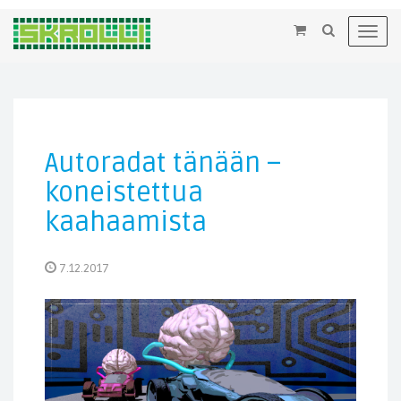
×
Toggl
navig
Autoradat tänään –
koneistettua
kaahaamista
7.12.2017