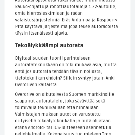
kauko-ohjattuja robottiautotalleja 1:32-autoille,
omia kierroslaskimiaan ja radan
valaistusjärjestelmiä. Eräs Arduinoa ja Raspberry
Pitä käyttävä järjestelmä jopa tekee autoradoista
täysin itsenäisesti ajavia.
Tekoälykkäämpi autorata
Digitaalisuuden tuonti perinteiseen
autoratatekniikkaan on toki mukava asia, mutta
entä jos autorata tehdään täysin nollasta,
tietotekniikan ehdoin? Silloin syntyy jotain Anki
Overdriven kaltaista.
Overdrive on alkutalvesta Suomen markkinoille
saapunut autoratalelu, joka säväyttää sekä
toimivalla tekniikallaan että hinnallaan.
Valmistajan mukaan autot on varustettu
erityisellä tekoälytekniikalla ja niitä ohjataan
etänä Android- tai iOS-laitteeseen asennetulla
peliohjelmalla. Kokonaisuus tuo mieleen Tron