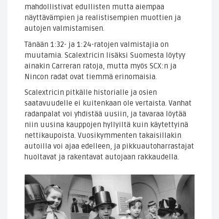
mahdollistivat edullisten mutta aiempaa
näyttävämpien ja realistisempien muottien ja
autojen valmistamisen.
Tänään 1:32- ja 1:24-ratojen valmistajia on
muutamia. Scalextricin lisäksi Suomesta löytyy
ainakin Carreran ratoja, mutta myös SCX:n ja
Nincon radat ovat tiemmä erinomaisia.
Scalextricin pitkälle historialle ja osien
saatavuudelle ei kuitenkaan ole vertaista. Vanhat
radanpalat voi yhdistää uusiin, ja tavaraa löytää
niin uusina kauppojen hyllyiltä kuin käytettyinä
nettikaupoista. Vuosikymmenten takaisillakin
autoilla voi ajaa edelleen, ja pikkuautoharrastajat
huoltavat ja rakentavat autojaan rakkaudella.