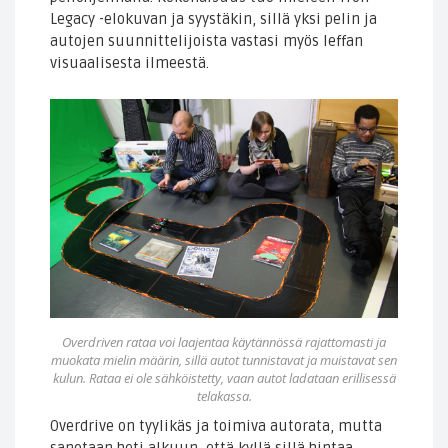
Legacy -elokuvan ja syystäkin, sillä yksi pelin ja
autojen suunnittelijoista vastasi myös leffan
visuaalisesta ilmeestä.
Overdriven rataa voi laajentaa käytännössä rajattomasti ja
muokata mielin määrin, sillä autot tunnistavat ja muistavat sen
kulun. Rataa ei ole sähköistetty, vaan autot ladataan erillisessä
telakassa.
Overdrive on tyylikäs ja toimiva autorata, mutta