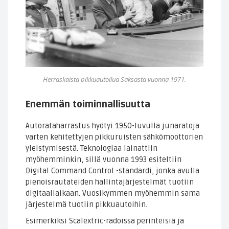
Herraskaista pikkuautoilua Saksasta vuonna 1971.
Enemmän toiminnallisuutta
Autorataharrastus hyötyi 1950-luvulla junaratoja
varten kehitettyjen pikkuruisten sähkömoottorien
yleistymisestä. Teknologiaa lainattiin
myöhemminkin, sillä vuonna 1993 esiteltiin
Digital Command Control -standardi, jonka avulla
pienoisrautateiden hallintajärjestelmät tuotiin
digitaaliaikaan. Vuosikymmen myöhemmin sama
järjestelmä tuotiin pikkuautoihin.
Esimerkiksi Scalextric-radoissa perinteisiä ja