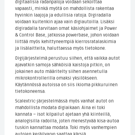
digitaalisia radanpaloja voidaan sekoittaa
vapaasti, minkä myötä on mahdollista rakentaa
hyvinkin laajoja ja edullisia ratoja. Digiradalla
voidaan kuitenkin ajaa vain digiautoilla. Lisäksi
digiradalla tarvitaan omat käsiohjaimet ja Power
& Control Base, jatkossa powerbase, johon voidaan
liittää myös kehittyneempiä kierrosratalaskimia
ja lisälaitteita, haluttaessa myös tietokone.
Digijärjestelmä perustuu siihen, että vaikka autot
ajavatkin samoja sähköisiä kaistoja pitkin, on
jokainen auto määritelty siihen asennetulla
mikrokontrollerilla omaksi yksilökseen.
Käytännössä autoissa on siis ikioma pikkuruinen
tietokoneensa.
Scalextric-järjestelmässä myös vanhat autot on
mahdollista modata digiaikaan. Aina ei toki
kannata – isot kilpailut ajetaan yhä kiinteillä,
analogisilla radoilla, joten menestyvää kisa-autoa
tuskin kannattaa modata. Toki myös vanhempien
autojen keräilyarvo saattaa kärsiä