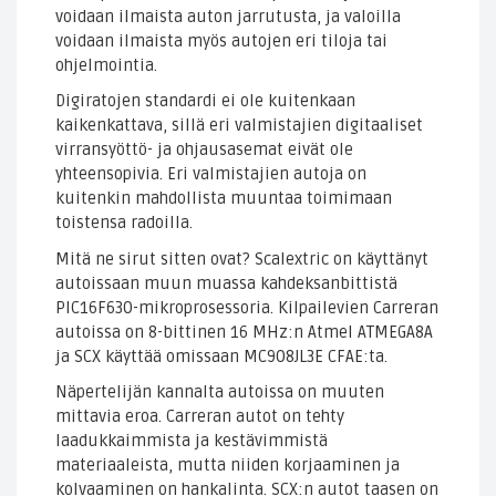
voidaan ilmaista auton jarrutusta, ja valoilla
voidaan ilmaista myös autojen eri tiloja tai
ohjelmointia.
Digiratojen standardi ei ole kuitenkaan
kaikenkattava, sillä eri valmistajien digitaaliset
virransyöttö- ja ohjausasemat eivät ole
yhteensopivia. Eri valmistajien autoja on
kuitenkin mahdollista muuntaa toimimaan
toistensa radoilla.
Mitä ne sirut sitten ovat? Scalextric on käyttänyt
autoissaan muun muassa kahdeksanbittistä
PIC16F630-mikroprosessoria. Kilpailevien Carreran
autoissa on 8-bittinen 16 MHz:n Atmel ATMEGA8A
ja SCX käyttää omissaan MC908JL3E CFAE:ta.
Näpertelijän kannalta autoissa on muuten
mittavia eroa. Carreran autot on tehty
laadukkaimmista ja kestävimmistä
materiaaleista, mutta niiden korjaaminen ja
kolvaaminen on hankalinta. SCX:n autot taasen on