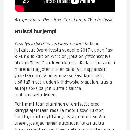
Alkuperäinen Overdrive Checkpoint TV:n testissä.
Entistä hurjempi
Päivitys artikkelin verkkoversioon
: Anki on
julkaissut Overdrivestä vuodelle 2017 uuden Fast
& Furious Edition -version, joka on yhteensopiva
alkuperäisen Overdriven kanssa. Radat ovat samaa
materiaalia, joten niiden palat voi näppärästi
yhdistää entistä pidemmäksi. Fast kuitenkin
sisältää myös uuden kiihdytyskaistapalan, uusia
autoja sekä paljon uutta sisältöä
mobiilisovellukseen.
Pohjimmiltaan ajaminen ei entisestä eroa –
kärryjä ajatetaan radalla mobiilisovelluksen
kautta, mutta nyt kännykästä puhuu itse Vin
Diesel, jos ajaa hänen autollaan. Kaksi uutta
furioosia autoa ovat kivan näköisiä, mutta toinen