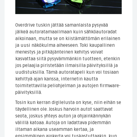
Overdrive tuskin jättää samanlaista pysyvää
jälkeä autoratamaailmaan kuin sähköautoradat
aikoinaan, mutta se on kiistämättömän erilainen
ja uusi näkökulma aiheeseen. Toki kaupallinen
menestys ja pitkäjänteinen kehitys voivat
kasvattaa siitä pysyvämmänkin tuotteen, etenkin
jos pelaajia piristetään ilmaisilla päivityksillä ja
uudistuksilla. Tämä autoratapeli kun voi tosiaan
kehittyä ajan kanssa, internetin kautta
toimitettavilla peliohjelman ja autojen firmware-
päivityksillä.
Tosin kun kerran digilelusta on kyse, niin eihän se
täydellinen ole. Joskus harvoin autot saattavat
seota, joskus yhteys auton ja ohjainkännykän
välillä katoaa. Autoja on ladattava pidemmän
iltaman aikana useamman kertaa, ja
ensimmäinen ajokerta voi tuskastuttaakin, kun