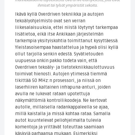
ihmiset tai tylsät ympäristöt sekoita.
Ikävä kyllä Overdriven tekniikka ja autojen
tekoälyohjelmisto ovat sen verran
liikesalaisuuksia, ettei niistä löytynyt tarkempaa
lisätietoa, eikä itse Ankikaan järjestelmän
tarkempia yksityiskohtia toimittanut kysyttäessä.
Yleistasoisempaa haastattelua ja hypeä olisi kyllä
ollut tarjolla senkin edestä. Syvätietouden
uupuessa onkin pakko todeta vain, että
Overdriven tekoäly- ja tietotekniikkaulottuvuus
toimivat hienosti. Autojen ytimessä tiemmä
tikittää 50 MHz:n prosessori, ja niissä on
laserhiiren kaltainen infrapuna-anturi, joiden
avulla ne lukevat rataan upotettuja
näkymättömiä kontrollikoodeja. Ne kertovat
autolle, millaisella radankappaleella se ajaa,
millä kaistalla ja missä kohtaa rataa. Samalla
autot kuuntelevat peliohjelmalta tulevia
komentoja ja yrittävät toteuttaa saamiaan
käskyjä parhaansa mukaan. Esimerkiksi