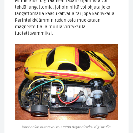
Esimerkiksi digitaalisen radan ohjaimista voi
tehdä langattomia, jolloin niitä voi ohjata joko
langattomalla kaasukahvalla tai jopa kännykällä.
Perinteikkäämmin radan osia muokataan
magneeteilla ja muilla virityksillä
luotettavammiksi.
Vanhankin auton voi muuntaa digitaaliseksi digisirulla.