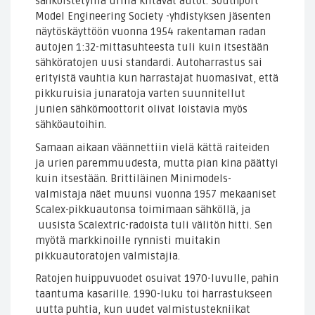
sähköistetyillä urilla kiitävät autot. Southport
Model Engineering Society -yhdistyksen jäsenten
näytöskäyttöön vuonna 1954 rakentaman radan
autojen 1:32-mittasuhteesta tuli kuin itsestään
sähköratojen uusi standardi. Autoharrastus sai
erityistä vauhtia kun harrastajat huomasivat, että
pikkuruisia junaratoja varten suunnitellut
junien sähkömoottorit olivat loistavia myös
sähköautoihin.
Samaan aikaan väännettiin vielä kättä raiteiden
ja urien paremmuudesta, mutta pian kina päättyi
kuin itsestään. Brittiläinen Minimodels-
valmistaja näet muunsi vuonna 1957 mekaaniset
Scalex-pikkuautonsa toimimaan sähköllä, ja
uusista Scalextric-radoista tuli välitön hitti. Sen
myötä markkinoille rynnisti muitakin
pikkuautoratojen valmistajia.
Ratojen huippuvuodet osuivat 1970-luvulle, pahin
taantuma kasarille. 1990-luku toi harrastukseen
uutta puhtia, kun uudet valmistustekniikat