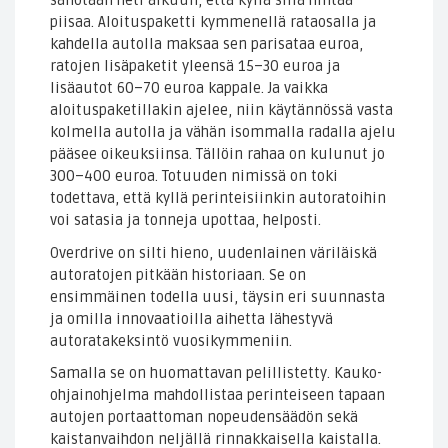
sanotaan heti alkuun, että kyllä sillä hintaa
piisaa. Aloituspaketti kymmenellä rataosalla ja
kahdella autolla maksaa sen parisataa euroa,
ratojen lisäpaketit yleensä 15–30 euroa ja
lisäautot 60–70 euroa kappale. Ja vaikka
aloituspaketillakin ajelee, niin käytännössä vasta
kolmella autolla ja vähän isommalla radalla ajelu
pääsee oikeuksiinsa. Tällöin rahaa on kulunut jo
300–400 euroa. Totuuden nimissä on toki
todettava, että kyllä perinteisiinkin autoratoihin
voi satasia ja tonneja upottaa, helposti.
Overdrive on silti hieno, uudenlainen väriläiskä
autoratojen pitkään historiaan. Se on
ensimmäinen todella uusi, täysin eri suunnasta
ja omilla innovaatioilla aihetta lähestyvä
autoratakeksintö vuosikymmeniin.
Samalla se on huomattavan pelillistetty. Kauko-
ohjainohjelma mahdollistaa perinteiseen tapaan
autojen portaattoman nopeudensäädön sekä
kaistanvaihdon neljällä rinnakkaisella kaistalla.