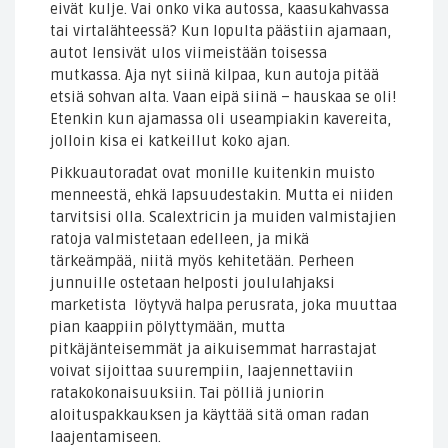
eivät kulje. Vai onko vika autossa, kaasukahvassa
tai virtalähteessä? Kun lopulta päästiin ajamaan,
autot lensivät ulos viimeistään toisessa
mutkassa. Aja nyt siinä kilpaa, kun autoja pitää
etsiä sohvan alta. Vaan eipä siinä – hauskaa se oli!
Etenkin kun ajamassa oli useampiakin kavereita,
jolloin kisa ei katkeillut koko ajan.
Pikkuautoradat ovat monille kuitenkin muisto
menneestä, ehkä lapsuudestakin. Mutta ei niiden
tarvitsisi olla. Scalextricin ja muiden valmistajien
ratoja valmistetaan edelleen, ja mikä
tärkeämpää, niitä myös kehitetään. Perheen
junnuille ostetaan helposti joululahjaksi
marketista löytyvä halpa perusrata, joka muuttaa
pian kaappiin pölyttymään, mutta
pitkäjänteisemmät ja aikuisemmat harrastajat
voivat sijoittaa suurempiin, laajennettaviin
ratakokonaisuuksiin. Tai pölliä juniorin
aloituspakkauksen ja käyttää sitä oman radan
laajentamiseen.