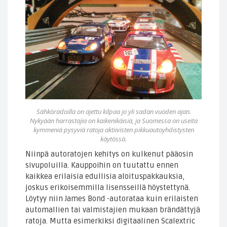
Sähköradoilla on ajettu kilpaa jo yli sadan vuoden ajan.
Nykyään harrastajia on kaikenikäisiä, ja Suomessa on useita
kymmeniä pysyviä ratoja aktiivisten pikkuautoyhdistysten
käytössä.
Niinpä autoratojen kehitys on kulkenut pääosin
sivupoluilla. Kauppoihin on tuutattu ennen
kaikkea erilaisia edullisia aloituspakkauksia,
joskus erikoisemmilla lisensseillä höystettynä.
Löytyy niin James Bond -autorataa kuin erilaisten
automallien tai valmistajien mukaan brändättyjä
ratoja. Mutta esimerkiksi digitaalinen Scalextric