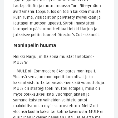
Board Game
ilmestyi lopulta vuonna 2015
Lautapelit.fin ja muun muassa
Toni Niittymäen
avittamana. Lopputulos on tosin kaikkea muuta
kuin ruma, visuaalit on päivitetty nykyaikaan ja
lautapelimuotoon upeasti. Skrolli haastatteli
lautapelin pääsuunnittelijaa Heikki Harjua ja
julkaisee peliin tuoreet Director’s Cut -säännöt.
Moninpelin huuma
Heikki Harju, millaisena muistat tietokone-
MULEn?
– MULE oli Commodore 64:n paras moninpeli.
Yleensä sen ajan moninpelit kun olivat joko
kaksintaisteluita tai arcade-henkisiä vuorotteluja.
MULE oli strategiapeli muttei sotapeli, mikä oli
myös poikkeuksellista. Vuoropohjaisten ja
samanaikaisten vaiheiden vaihtelu antoi
mahdollisuuden myös seurusteluun. Meitä oli
yleensä koolla kaksi tai kolme kaverusta. MULE ei
ollut ihan jokaisen pelaajan juttu, ja se että me