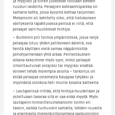
ja myyjiksi ja sitten juoksevat toisiaan kohden
ruudun laidoilta. Pelaajien kohtaamispaikka on
samalla kohta, jossa kysyntä kohtaa tarjonnan.
Mekanismi oli kehitetty siksi, että tietokoneen
välityksellä tapahtuvassa pelissä ei riitä, että
pelaajat vain huutelevat hintoja.
– Buntenin piti toimia ympäristössä, jossa neljä
pelaajaa istuu yhden pelikoneen äärellä, osa
heistä käyttäen vielä samaa näppäimistöä
peliohjaimenaan yhtä aikaa. Pelitestauksen
aikana keksimme myös syyn, miksi pelaajat
ilmoittautuivat ostajiksi tai myyjiksi eivätkä
voineet tehdä molempia asioita – tarkoitus oli
estää pelaajaa ostamasta Kauppaa tyhjäksi ja
myymästä ostoksia heti muille kovalla katteella.
– Lautapelissä riittää, että hintoja huudellaan ja
ostettuaan tavaraa sitä ei saa enää myydä. Myös
lautapelin hinnoittelumekanismi toimii eri
tavoin, vaikka tuntuukin samalta, tehden ruuasta
ja energiasta mielenkiintoisempia spekuloinnin