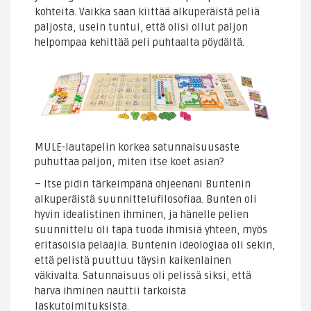
kohteita. Vaikka saan kiittää alkuperäistä peliä
paljosta, usein tuntui, että olisi ollut paljon
helpompaa kehittää peli puhtaalta pöydältä.
MULE-lautapelin korkea satunnaisuusaste
puhuttaa paljon, miten itse koet asian?
– Itse pidin tärkeimpänä ohjeenani Buntenin
alkuperäistä suunnittelufilosofiaa. Bunten oli
hyvin idealistinen ihminen, ja hänelle pelien
suunnittelu oli tapa tuoda ihmisiä yhteen, myös
eritasoisia pelaajia. Buntenin ideologiaa oli sekin,
että pelistä puuttuu täysin kaikenlainen
väkivalta. Satunnaisuus oli pelissä siksi, että
harva ihminen nauttii tarkoista
laskutoimituksista.