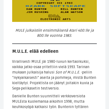
MULE julkaistiin ensimmäisenä Atari 400:lle ja
800:lle vuonna 1983.
M.U.L.E. elää edelleen
Virallisesti MULE jäi 1980-luvun kertaoikuksi,
vaikka jatko-osaa yritettiin vielä 1993. Tarinan
mukaan julkaisija halusi
Son of M.U.L.E.
-peliin
”nykyaikaisesti” aseita ja pommeja, mistä Bunten
kieltäytyi. Projektista on jäänyt joitakin kuvia ja
Sega-pelikasetin testiversio.
Danielle Bunten suunnitteli verkkoversiota
MULEsta kuolemansa aikoihin 1998, mutta
keuhkosyöpä katkaisi työn. Buntenin tyttären