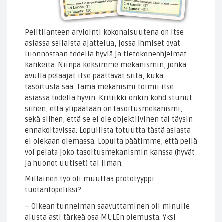
Pelitilanteen arviointi kokonaisuutena on itse
asiassa sellaista ajattelua, jossa ihmiset ovat
luonnostaan todella hyviä ja tietokoneohjelmat
kankeita. Niinpä keksimme mekanismin, jonka
avulla pelaajat itse päättävät siitä, kuka
tasoitusta saa. Tämä mekanismi toimii itse
asiassa todella hyvin. Kritiikki onkin kohdistunut
siihen, että ylipäätään on tasoitusmekanismi,
sekä siihen, että se ei ole objektiivinen tai täysin
ennakoitavissa. Lopullista totuutta tästä asiasta
ei olekaan olemassa. Lopulta päätimme, että peliä
voi pelata joko tasoitusmekanismin kanssa (hyvät
ja huonot uutiset) tai ilman.
Millainen työ oli muuttaa prototyyppi
tuotantopeliksi?
– Oikean tunnelman saavuttaminen oli minulle
alusta asti tärkeä osa MULEn olemusta. Yksi