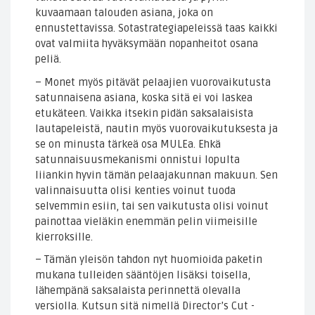
kuvaamaan talouden asiana, joka on
ennustettavissa. Sotastrategiapeleissä taas kaikki
ovat valmiita hyväksymään nopanheitot osana
peliä.
– Monet myös pitävät pelaajien vuorovaikutusta
satunnaisena asiana, koska sitä ei voi laskea
etukäteen. Vaikka itsekin pidän saksalaisista
lautapeleistä, nautin myös vuorovaikutuksesta ja
se on minusta tärkeä osa MULEa. Ehkä
satunnaisuusmekanismi onnistui lopulta
liiankin hyvin tämän pelaajakunnan makuun. Sen
valinnaisuutta olisi kenties voinut tuoda
selvemmin esiin, tai sen vaikutusta olisi voinut
painottaa vieläkin enemmän pelin viimeisille
kierroksille.
– Tämän yleisön tahdon nyt huomioida paketin
mukana tulleiden sääntöjen lisäksi toisella,
lähempänä saksalaista perinnettä olevalla
versiolla. Kutsun sitä nimellä Director’s Cut -