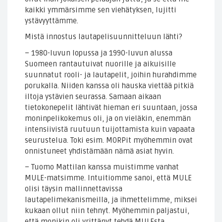
kaikki ymmärsimme sen viehätyksen, lujitti
ystävyyttämme.
Mistä innostus lautapelisuunnitteluun lähti?
– 1980-luvun lopussa ja 1990-luvun alussa
Suomeen rantautuivat nuorille ja aikuisille
suunnatut rooli- ja lautapelit, joihin hurahdimme
porukalla. Niiden kanssa oli hauska viettää pitkiä
iltoja ystävien seurassa. Samaan aikaan
tietokonepelit lähtivät hieman eri suuntaan, jossa
moninpelikokemus oli, ja on vieläkin, enemmän
intensiivistä ruutuun tuijottamista kuin vapaata
seurustelua. Toki esim. MORPit myöhemmin ovat
onnistuneet yhdistämään nämä asiat hyvin.
– Tuomo Mattilan kanssa muistimme vanhat
MULE-matsimme. Intuitiomme sanoi, että MULE
olisi täysin mallinnettavissa
lautapelimekanismeilla, ja ihmettelimme, miksei
kukaan ollut niin tehnyt. Myöhemmin paljastui,
että monikin oli yrittänyt tehdä MULEsta