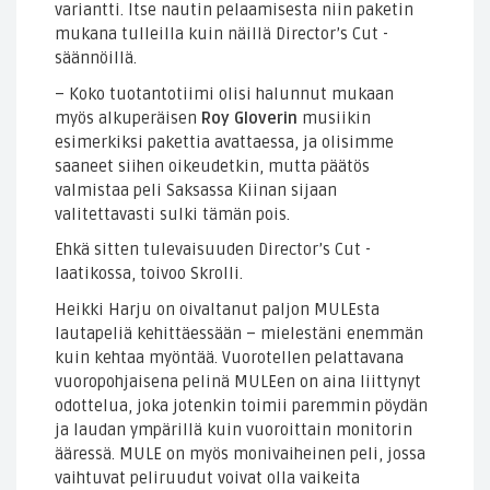
variantti. Itse nautin pelaamisesta niin paketin
mukana tulleilla kuin näillä Director’s Cut -
säännöillä.
– Koko tuotantotiimi olisi halunnut mukaan
myös alkuperäisen
Roy Gloverin
musiikin
esimerkiksi pakettia avattaessa, ja olisimme
saaneet siihen oikeudetkin, mutta päätös
valmistaa peli Saksassa Kiinan sijaan
valitettavasti sulki tämän pois.
Ehkä sitten tulevaisuuden Director’s Cut -
laatikossa, toivoo Skrolli.
Heikki Harju on oivaltanut paljon MULEsta
lautapeliä kehittäessään – mielestäni enemmän
kuin kehtaa myöntää. Vuorotellen pelattavana
vuoropohjaisena pelinä MULEen on aina liittynyt
odottelua, joka jotenkin toimii paremmin pöydän
ja laudan ympärillä kuin vuoroittain monitorin
ääressä. MULE on myös monivaiheinen peli, jossa
vaihtuvat peliruudut voivat olla vaikeita