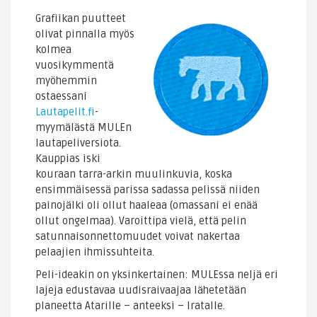
Grafiikan puutteet
olivat pinnalla myös
kolmea
vuosikymmentä
myöhemmin
ostaessani
Lautapelit.fi
-
myymälästä MULEn
lautapeliversiota.
Kauppias iski
kouraan tarra-arkin muulinkuvia, koska
ensimmäisessä parissa sadassa pelissä niiden
painojälki oli ollut haaleaa (omassani ei enää
ollut ongelmaa). Varoittipa vielä, että pelin
satunnaisonnettomuudet voivat nakertaa
pelaajien ihmissuhteita.
Peli-ideakin on yksinkertainen: MULEssa neljä eri
lajeja edustavaa uudisraivaajaa lähetetään
planeetta Atarille – anteeksi – Iratalle.