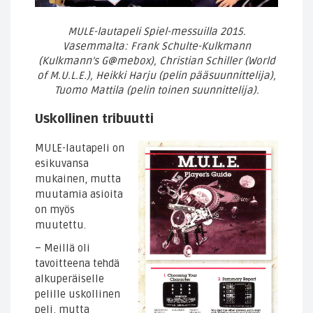
MULE-lautapeli Spiel-messuilla 2015.
Vasemmalta: Frank Schulte-Kulkmann
(Kulkmann’s G@mebox), Christian Schiller (World
of M.U.L.E.), Heikki Harju (pelin pääsuunnittelija),
Tuomo Mattila (pelin toinen suunnittelija).
Uskollinen tribuutti
MULE-lautapeli on
esikuvansa
mukainen, mutta
muutamia asioita
on myös
muutettu.
– Meillä oli
tavoitteena tehdä
alkuperäiselle
pelille uskollinen
peli, mutta