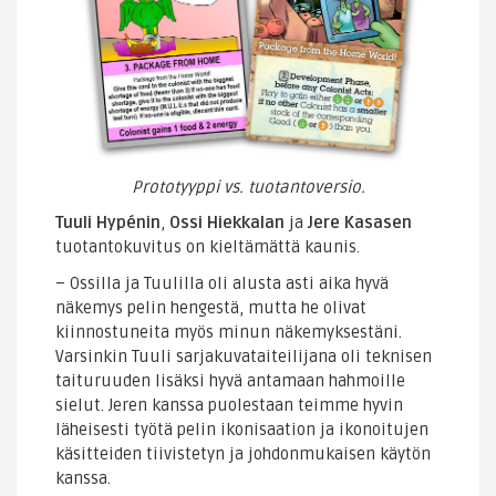
Prototyyppi vs. tuotantoversio.
Tuuli Hypénin
,
Ossi Hiekkalan
ja
Jere Kasasen
tuotantokuvitus on kieltämättä kaunis.
– Ossilla ja Tuulilla oli alusta asti aika hyvä
näkemys pelin hengestä, mutta he olivat
kiinnostuneita myös minun näkemyksestäni.
Varsinkin Tuuli sarjakuvataiteilijana oli teknisen
taituruuden lisäksi hyvä antamaan hahmoille
sielut. Jeren kanssa puolestaan teimme hyvin
läheisesti työtä pelin ikonisaation ja ikonoitujen
käsitteiden tiivistetyn ja johdonmukaisen käytön
kanssa.