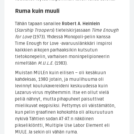
Ruma kuin muuli
Tähän tapaan sanailee
Robert A. Heinlein
(
Starship Troopers
) tieteiskirjassaan
Time Enough
for Love
(1973). Yhdessä Monopoli-pelin kanssa
Time Enough for Love -avaruuslänkkäri inspiroi
kaikkien aikojen parhaaksikin kutsutun
tietokonepelin, varhaisen moninpelipioneerin
nimeltään
M.U.L.E.
(1983).
Muistan MULEn kuin eilisen – oli kesäkuun
kahdeksas, 1980 jotain, ja muulihuuma oli
levinnyt koulukavereideni keskuudessa kuin
Lazarus-virus myöhemmin. Itse en ollut vielä
peliä nähnyt, mutta pihapuheet paisuttivat
mielikuvat eeppisiksi. Pettymys oli väistämätön,
kun pelin graafinen kohokohta oli alkuruutuun
nykivä Tähtien sodan AT-AT:n näköinen
pikseliklöntti, Multiple Use Labor Element eli
MULE. Ja sekin oli vähän ruma.