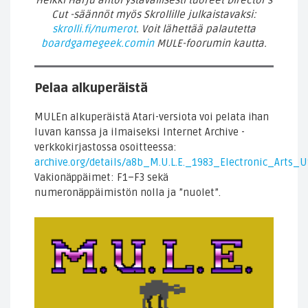
Heikki Harju antoi ystävällisesti tuoreet Director’s
Cut -säännöt myös Skrollille julkaistavaksi:
skrolli.fi/numerot
. Voit lähettää palautetta
boardgamegeek.comin
MULE-foorumin kautta.
Pelaa alkuperäistä
MULEn alkuperäistä Atari-versiota voi pelata ihan
luvan kanssa ja ilmaiseksi Internet Archive -
verkkokirjastossa osoitteessa:
archive.org/details/a8b_M.U.L.E._1983_Electronic_Arts_U
Vakionäppäimet: F1–F3 sekä
numeronäppäimistön nolla ja ”nuolet”.