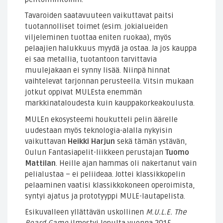
Tavaroiden saatavuuteen vaikuttavat paitsi
tuotannolliset toimet (esim. jokialueiden
viljeleminen tuottaa eniten ruokaa), myös
pelaajien halukkuus myydä ja ostaa. Ja jos kauppa
ei saa metallia, tuotantoon tarvittavia
muulejakaan ei synny lisää. Niinpä hinnat
vaihtelevat tarjonnan perusteella. Vitsin mukaan
jotkut oppivat MULEsta enemmän
markkinataloudesta kuin kauppakorkeakoulusta.
MULEn ekosysteemi houkutteli pelin äärelle
uudestaan myös teknologia-alalla nykyisin
vaikuttavan
Heikki Harjun
sekä tämän ystävän,
Oulun Fantasiapelit-liikkeen perustajan
Tuomo
Mattilan
. Heille ajan hammas oli nakertanut vain
pelialustaa – ei peliideaa. Jottei klassikkopelin
pelaaminen vaatisi klassikkokoneen operoimista,
syntyi ajatus ja prototyyppi MULE-lautapelista.
Esikuvalleen yllättävän uskollinen
M.U.L.E. The