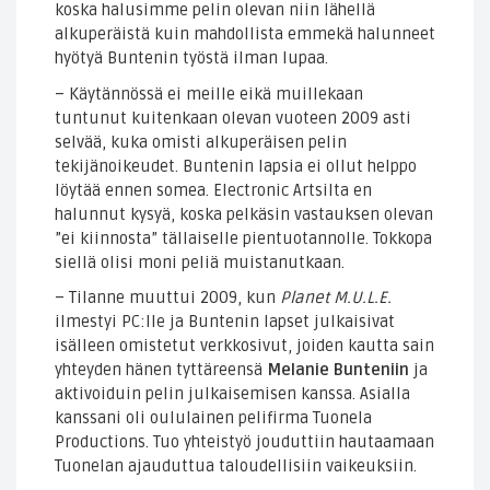
koska halusimme pelin olevan niin lähellä
alkuperäistä kuin mahdollista emmekä halunneet
hyötyä Buntenin työstä ilman lupaa.
– Käytännössä ei meille eikä muillekaan
tuntunut kuitenkaan olevan vuoteen 2009 asti
selvää, kuka omisti alkuperäisen pelin
tekijänoikeudet. Buntenin lapsia ei ollut helppo
löytää ennen somea. Electronic Artsilta en
halunnut kysyä, koska pelkäsin vastauksen olevan
”ei kiinnosta” tällaiselle pientuotannolle. Tokkopa
siellä olisi moni peliä muistanutkaan.
– Tilanne muuttui 2009, kun
Planet M.U.L.E.
ilmestyi PC:lle ja Buntenin lapset julkaisivat
isälleen omistetut verkkosivut, joiden kautta sain
yhteyden hänen tyttäreensä
Melanie Bunteniin
ja
aktivoiduin pelin julkaisemisen kanssa. Asialla
kanssani oli oululainen pelifirma Tuonela
Productions. Tuo yhteistyö jouduttiin hautaamaan
Tuonelan ajauduttua taloudellisiin vaikeuksiin.