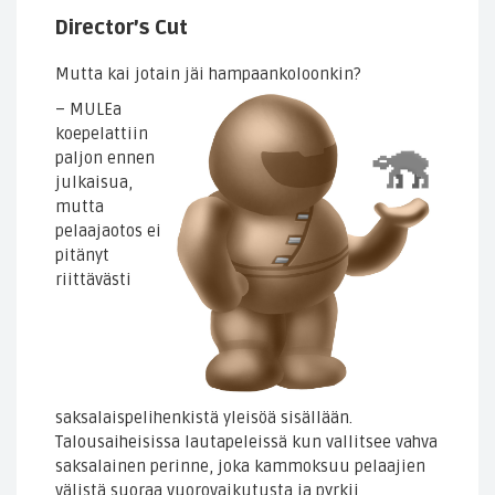
Director’s Cut
Mutta kai jotain jäi hampaankoloonkin?
– MULEa
koepelattiin
paljon ennen
julkaisua,
mutta
pelaajaotos ei
pitänyt
riittävästi
saksalaispelihenkistä yleisöä sisällään.
Talousaiheisissa lautapeleissä kun vallitsee vahva
saksalainen perinne, joka kammoksuu pelaajien
välistä suoraa vuorovaikutusta ja pyrkii