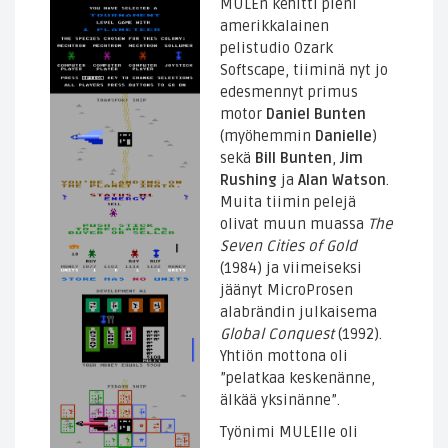
MULEn kehitti pieni
amerikkalainen
pelistudio Ozark
Softscape, tiiminä nyt jo
edesmennyt primus
motor
Daniel Bunten
(myöhemmin
Danielle
)
sekä
Bill Bunten
,
Jim
Rushing
ja
Alan Watson
.
Muita tiimin pelejä
olivat muun muassa
The
Seven Cities of Gold
(1984) ja viimeiseksi
jäänyt MicroProsen
alabrändin julkaisema
Global Conquest
(1992).
Yhtiön mottona oli
”pelatkaa keskenänne,
älkää yksinänne”.
Työnimi MULElle oli