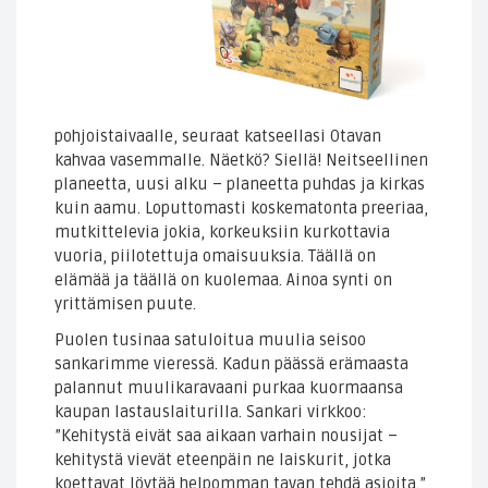
pohjoistaivaalle, seuraat katseellasi Otavan
kahvaa vasemmalle. Näetkö? Siellä! Neitseellinen
planeetta, uusi alku – planeetta puhdas ja kirkas
kuin aamu. Loputtomasti koskematonta preeriaa,
mutkittelevia jokia, korkeuksiin kurkottavia
vuoria, piilotettuja omaisuuksia. Täällä on
elämää ja täällä on kuolemaa. Ainoa synti on
yrittämisen puute.
Puolen tusinaa satuloitua muulia seisoo
sankarimme vieressä. Kadun päässä erämaasta
palannut muulikaravaani purkaa kuormaansa
kaupan lastauslaiturilla. Sankari virkkoo:
”Kehitystä eivät saa aikaan varhain nousijat –
kehitystä vievät eteenpäin ne laiskurit, jotka
koettavat löytää helpomman tavan tehdä asioita.”