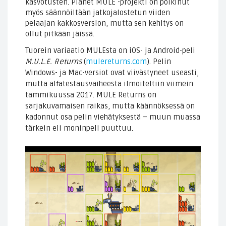
kasvotusten. Planet MULE -projekti on poikinut
myös säännöiltään jatkojalostetun viiden
pelaajan kakkosversion, mutta sen kehitys on
ollut pitkään jäissä.
Tuorein variaatio MULEsta on iOS- ja Android-peli
M.U.L.E. Returns
(
mulereturns.com
). Pelin
Windows- ja Mac-versiot ovat viivästyneet useasti,
mutta alfatestausvaiheesta ilmoiteltiin viimein
tammikuussa 2017. MULE Returns on
sarjakuvamaisen raikas, mutta käännöksessä on
kadonnut osa pelin viehätyksestä – muun muassa
tärkein eli moninpeli puuttuu.