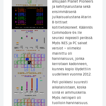
alkujaan Planet Pioneers
ja kehitysalustana sekä
ensimmäisenä
julkaisualustana Atarin
8-bittiset
kotitietokoneet. Käännös
Commodore 64:lle
seurasi nopeasti perässä.
Myös NES ja PC saivat
versiot – viimeksi
mainittu oli
harvinaisuus, jonka
kerrotaan kadonneen,
kunnes kopio löydettiin
uudelleen vuonna 2012.
Peli poikkesi suuresti
aikalaisistaan, koska
siinä ei ammuskella.
Myös nelinpeli oli
tuolloin harvinaisuus.