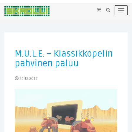
×
Toggl
navig
M.U.L.E. – Klassikkopelin
pahvinen paluu
25.12.2017