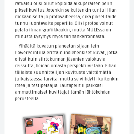
ratkaisu olisi ollut kopioida alkuperäisen pelin
pikselikuvitus. Jotenkin se kuitenkin tuntui liian
mekaaniselta jo protovaiheessa, eikä pikselitaide
tunnu luontevalta paperilla. Olisi protoa voinut
pelata ilman grafiikkaakin, mutta MULEssa on
minusta kysymys myös tarinankerronnasta.
– Ylhäältä kuvatun planeetan sijaan tein
PowerPointilla erittäin indiehenkiset kuvat, jotka
olivat kuin siirtokunnan jäsenien valokuvia
reissulta, heidän omasta perspektiivistään. Eihän
tällaista suunnittelijan kuvitusta välttämättä
julkaistaessa tarvita, mutta se viihdytti kuitenkin
itseä ja testipelaajia. Lautapelit.fi palkkasi
ammattimaiset kuvittajat tämän lähtökohdan
perusteella.