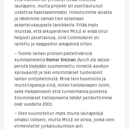
lautapelin, mutta projekti oli osoittautunut
uskottua haastavammaksi. Innostuimme asiasta
ja lähdimme saman tien ostamaan
askartelukaupasta tarvikkeita. Pitää myös
muistaa, että alkuperäinen MULE ei enää ollut
helposti pelattavissa, sillä Commodoret oli
laitettu jo kaappeihin aikapäiviä sitten.
– Tuomo lainasi protoon pastellivärisiä
kumikameleita
Reiner Knizian
Durch die Wüste
-
pelistä (nykyään suomennettu nimellä
Aavikon
karavaanit
) ja teki ensimmäiset tuoteikonit
lasten silityshelmistä. Minä tein huomioita ja
muistiinpanoja siitä, miten tietokonepeli toimi,
sekä mekaanisesti että tunnelmansa puolesta.
Ensimmäiset tietokoneella tehdyt pelikorttimme
ovat vuodelta 2001.
– Olen suunnitellut myös muita lautapelejä
omaksi ilokseni, mutta MULE on ainoa, jonka olen
viimeistellyt julkaisukuntoon asti.