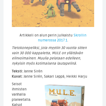
Artikkeli on alun perin julkaistu
Skrollin
numerossa 2017.1
.
Tietokonepeliksi, jota myytiin 30 vuotta sitten
vain 30 000 kappaletta, MULE on yllättävän
elinvoimainen. Muulia pelataan edelleen,
nykyisin myös kotimaisena lautapelinä.
Teksti:
Janne Sirén
Kuvat:
Janne Sirén, Sakari Leppä, Heikki Harju
Seisot
ihmisten
vanhalla
planeetalla.
Katsot