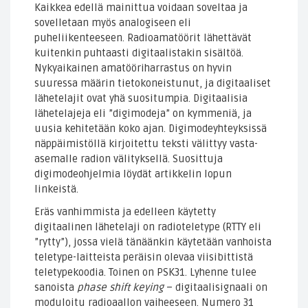
Kaikkea edellä mainittua voidaan soveltaa ja
sovelletaan myös analogiseen eli
puheliikenteeseen. Radioamatöörit lähettävät
kuitenkin puhtaasti digitaalistakin sisältöä.
Nykyaikainen amatööriharrastus on hyvin
suuressa määrin tietokoneistunut, ja digitaaliset
lähetelajit ovat yhä suositumpia. Digitaalisia
lähetelajeja eli ”digimodeja” on kymmeniä, ja
uusia kehitetään koko ajan. Digimodeyhteyksissä
näppäimistöllä kirjoitettu teksti välittyy vasta-
asemalle radion välityksellä. Suosittuja
digimodeohjelmia löydät artikkelin lopun
linkeistä.
Eräs vanhimmista ja edelleen käytetty
digitaalinen lähetelaji on radioteletype (RTTY eli
”rytty”), jossa vielä tänäänkin käytetään vanhoista
teletype-laitteista peräisin olevaa viisibittistä
teletypekoodia. Toinen on PSK31. Lyhenne tulee
sanoista
phase shift keying
– digitaalisignaali on
moduloitu radioaallon vaiheeseen. Numero 31