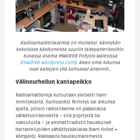
Radioamatööriasemia on moneksi: kännykän
kokoisista käsikoneista suuriin laitepatteristoihin.
Kuvassa asema MW0RKB Pohjois-Walesissa
(
mw0rkb.wordpress.com
). Aivan oma lukunsa
ovat kattojen yllä kohoavat antennit…
Välineurheilun kantapeikko
Radioamatöörejä kutsutaan yleisesti ham-
nimityksellä,
hamsseiksi
. Nimitys sai alkunsa
ajalta, jolloin radioliikenne oli pääasiassa
sähkötysliikennettä – sitä piipitystä tai
naksutusta – ja ammattiradistit haukkuivat
harrastelijoiden sähkötyskäsialaa (ham-fisted =
kömpelö). Rakkaasta haukkumanimestä