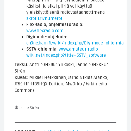
käsiksi, ja siksi piiriä voi käyttää
yleiskäyttöisenä radiovastaanottimena.
skrolli.fi/numerot
FlexRadio, ohjelmistoradio:
www.flexradio.com
Digimode-ohjelmia:
oh3ne.ham.fi/wiki/index.php/Digimode_ohjelmia
SSTV-ohjelmia:
www.amateur-radio-
wiki.net/index.php?title=SSTV_software
Teksti:
Antti ”OH2JJR” Ylikoski, Janne ”OH2KFU”
Sirén
Kuvat:
Mikael Heikkanen, Jarno Niklas Alanko,
JT65-HF-HB9HQX-Edition, Mw0rkb / Wikimedia
Commons
Janne Sirén