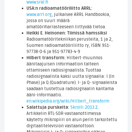
www.sral.fi
USA:n radioamatööriliitto ARRL:
www.arrl.org
, julkaisee ARRL Handbookia,
jossa on suuri määrä
amatööriharrasteeseen liittyvää tietoa.
Heikki E. Heinonen: Tiimissä hamssiksi
Radioamatööritekniikan perusteita, 1 ja 2,
Suomen radioamatööriliitto ry, ISBN 951-
97738-0-6 ja 951-97783-4-9
Hilbert transform:
Hilbert-muunnos
äänitaajuisen informaation talteen
ottamiseen radiosignaalista. Tuottaa
radiosignaalista kaksi uutta signaalia: I (In
Phase) ja Q (Quadrature). I- ja Q- signaaleista
saadaan tuotettua radiosignaalin kantama
ääni-informaatio.
en.wikipedia.org/wiki/Hilbert_transform
Salattuja purskeita:
Skrolli 2013.2
.
Artikkelin RTL-SDR-vastaanottimessa
käytetty mikropiiri on alun perin tarkoitettu
digitaalitelevision vastaanottoon.
Mikropiirin I- ja Q- signaaleihin pääsee