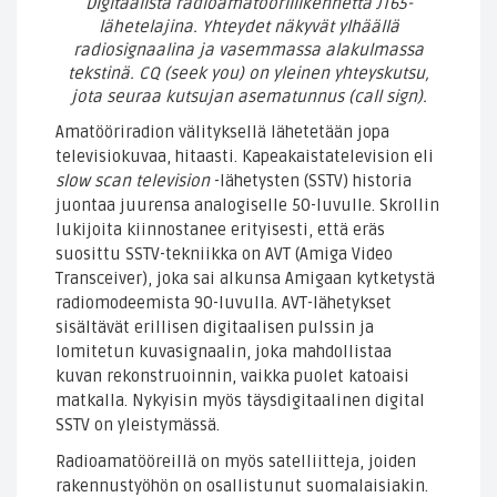
Digitaalista radioamatööriliikennettä JT65-
lähetelajina. Yhteydet näkyvät ylhäällä
radiosignaalina ja vasemmassa alakulmassa
tekstinä. CQ (seek you) on yleinen yhteyskutsu,
jota seuraa kutsujan asematunnus (call sign).
Amatööriradion välityksellä lähetetään jopa
televisiokuvaa, hitaasti. Kapeakaistatelevision eli
slow scan television
-lähetysten (SSTV) historia
juontaa juurensa analogiselle 50-luvulle. Skrollin
lukijoita kiinnostanee erityisesti, että eräs
suosittu SSTV-tekniikka on AVT (Amiga Video
Transceiver), joka sai alkunsa Amigaan kytketystä
radiomodeemista 90-luvulla. AVT-lähetykset
sisältävät erillisen digitaalisen pulssin ja
lomitetun kuvasignaalin, joka mahdollistaa
kuvan rekonstruoinnin, vaikka puolet katoaisi
matkalla. Nykyisin myös täysdigitaalinen digital
SSTV on yleistymässä.
Radioamatööreillä on myös satelliitteja, joiden
rakennustyöhön on osallistunut suomalaisiakin.