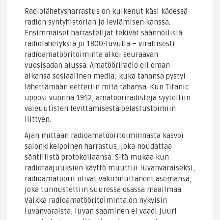
Radiolähetysharrastus on kulkenut käsi kädessä
radion syntyhistorian ja leviämisen kanssa.
Ensimmäiset harrastelijat tekivät säännöllisiä
radiolähetyksiä jo 1800-luvulla – virallisesti
radioamatööritoiminta alkoi seuraavan
vuosisadan alussa. Amatööriradio oli oman
aikansa sosiaalinen media: kuka tahansa pystyi
lähettämään eetteriin mitä tahansa. Kun Titanic
upposi vuonna 1912, amatööriradisteja syyteltiin
valeuutisten levittämisestä pelastustoimiin
liittyen.
Ajan mittaan radioamatööritoiminnasta kasvoi
salonkikelpoinen harrastus, joka noudattaa
säntillistä protokollaansa. Sitä mukaa kun
radiotaajuuksien käyttö muuttui luvanvaraiseksi,
radioamatöörit olivat vakiinnuttaneet asemansa,
joka tunnustettiin suuressa osassa maailmaa.
Vaikka radioamatööritoiminta on nykyisin
luvanvaraista, luvan saaminen ei vaadi juuri