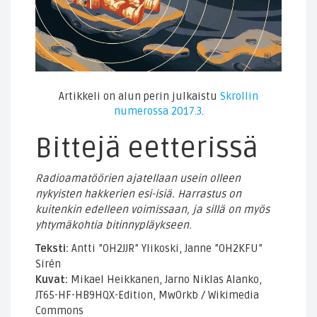
Artikkeli on alun perin julkaistu
Skrollin
numerossa 2017.3
.
Bittejä eetterissä
Radioamatöörien ajatellaan usein olleen
nykyisten hakkerien esi-isiä. Harrastus on
kuitenkin edelleen voimissaan, ja sillä on myös
yhtymäkohtia bitinnypläykseen.
Teksti:
Antti ”OH2JJR” Ylikoski, Janne ”OH2KFU”
Sirén
Kuvat:
Mikael Heikkanen, Jarno Niklas Alanko,
JT65-HF-HB9HQX-Edition, Mw0rkb / Wikimedia
Commons