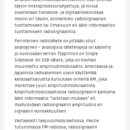
täysin mikroprosessoriohjattuja, ja niissä
sovelletaan tietokone- ja digitaalitekniikkaa
monin eri tavoin, esimerkiksi radiosignaalien
tuottamiseen tai ilmaisuun eli ääni-informaation
tuottamiseen radiosignaalista.
Perinteinen radiolähete on pitkään ollut
analoginen – analogisia lähetelajeja on käytetty
jo vuosisadan verran. Tyypillisin on Single
Sideband- eli SSB-lähete, joka on hieman
muunnettu amplitudimodulaatio. Amerikassa ja
Japanissa radioasemien usein käyttämää
keskiaaltoaluetta kutsutaan nimellä AM, joka
merkitsee juuri amplitudimodulaatiota.
Amplitudimodulaaatiossa radiosignaalin kantama
ääni-informaatio ”laitetaan mukaan” eli
moduloidaan radiosignaalin amplitudiin eli
signaalin voimakkuuteen.
Vastaavasti taajuusmodulaatiossa, meille
tutummassa FM-radiossa, radiosignaalin