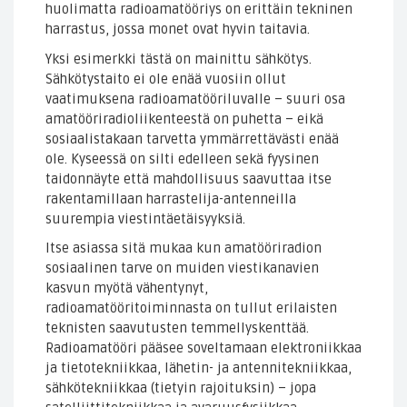
huolimatta radioamatööriys on erittäin tekninen
harrastus, jossa monet ovat hyvin taitavia.
Yksi esimerkki tästä on mainittu sähkötys.
Sähkötystaito ei ole enää vuosiin ollut
vaatimuksena radioamatööriluvalle – suuri osa
amatööriradioliikenteestä on puhetta – eikä
sosiaalistakaan tarvetta ymmärrettävästi enää
ole. Kyseessä on silti edelleen sekä fyysinen
taidonnäyte että mahdollisuus saavuttaa itse
rakentamillaan harrastelija-antenneilla
suurempia viestintäetäisyyksiä.
Itse asiassa sitä mukaa kun amatööriradion
sosiaalinen tarve on muiden viestikanavien
kasvun myötä vähentynyt,
radioamatööritoiminnasta on tullut erilaisten
teknisten saavutusten temmellyskenttää.
Radioamatööri pääsee soveltamaan elektroniikkaa
ja tietotekniikkaa, lähetin- ja antennitekniikkaa,
sähkötekniikkaa (tietyin rajoituksin) – jopa