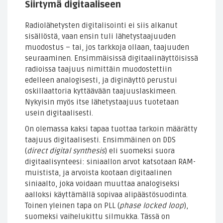
Siirtymä digitaaliseen
Radiolähetysten digitalisointi ei siis alkanut
sisällöstä, vaan ensin tuli lähetystaajuuden
muodostus – tai, jos tarkkoja ollaan, taajuuden
seuraaminen. Ensimmäisissä digitaalinäyttöisissä
radioissa taajuus nimittäin muodostettiin
edelleen analogisesti, ja diginäyttö perustui
oskillaattoria kyttäävään taajuuslaskimeen.
Nykyisin myös itse lähetystaajuus tuotetaan
usein digitaalisesti.
On olemassa kaksi tapaa tuottaa tarkoin määrätty
taajuus digitaalisesti. Ensimmäinen on DDS
(
direct digital synthesis
) eli suomeksi suora
digitaalisynteesi: siniaallon arvot katsotaan RAM-
muistista, ja arvoista kootaan digitaalinen
siniaalto, joka voidaan muuttaa analogiseksi
aalloksi käyttämällä sopivaa alipäästösuodinta.
Toinen yleinen tapa on PLL (
phase locked loop
),
suomeksi vaihelukittu silmukka. Tässä on