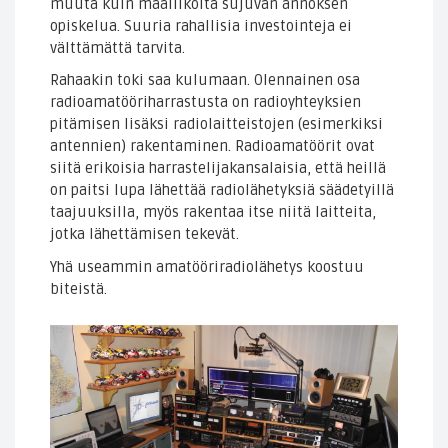
muuta kuin maallikolta sujuvan annoksen
opiskelua. Suuria rahallisia investointeja ei
välttämättä tarvita.
Rahaakin toki saa kulumaan. Olennainen osa
radioamatööriharrastusta on radioyhteyksien
pitämisen lisäksi radiolaitteistojen (esimerkiksi
antennien) rakentaminen. Radioamatöörit ovat
siitä erikoisia harrastelijakansalaisia, että heillä
on paitsi lupa lähettää radiolähetyksiä säädetyillä
taajuuksilla, myös rakentaa itse niitä laitteita,
jotka lähettämisen tekevät.
Yhä useammin amatööriradiolähetys koostuu
biteistä.