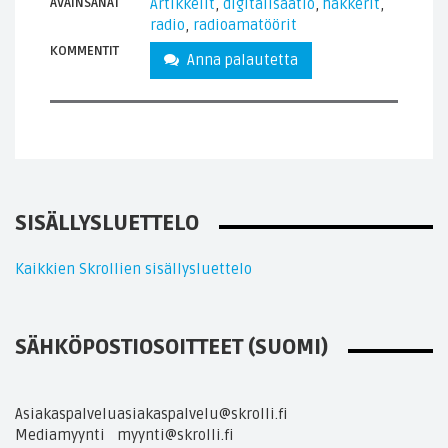
AVAINSANAT
Artikkelit
,
digitalisaatio
,
hakkerit
,
radio
,
radioamatöörit
KOMMENTIT
Anna palautetta
SISÄLLYSLUETTELO
Kaikkien Skrollien sisällysluettelo
SÄHKÖPOSTIOSOITTEET (SUOMI)
Asiakaspalvelu
asiakaspalvelu@skrolli.fi
Mediamyynti
myynti@skrolli.fi