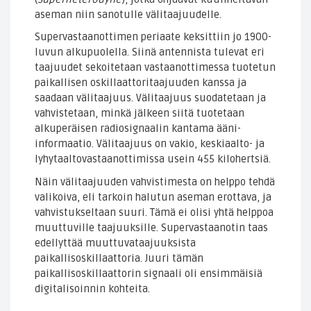
aseman niin sanotulle välitaajuudelle.
Supervastaanottimen periaate keksittiin jo 1900-
luvun alkupuolella. Siinä antennista tulevat eri
taajuudet sekoitetaan vastaanottimessa tuotetun
paikallisen oskillaattoritaajuuden kanssa ja
saadaan välitaajuus. Välitaajuus suodatetaan ja
vahvistetaan, minkä jälkeen siitä tuotetaan
alkuperäisen radiosignaalin kantama ääni-
informaatio. Välitaajuus on vakio, keskiaalto- ja
lyhytaaltovastaanottimissa usein 455 kilohertsiä.
Näin välitaajuuden vahvistimesta on helppo tehdä
valikoiva, eli tarkoin halutun aseman erottava, ja
vahvistukseltaan suuri. Tämä ei olisi yhtä helppoa
muuttuville taajuuksille. Supervastaanotin taas
edellyttää muuttuvataajuuksista
paikallisoskillaattoria. Juuri tämän
paikallisoskillaattorin signaali oli ensimmäisiä
digitalisoinnin kohteita.