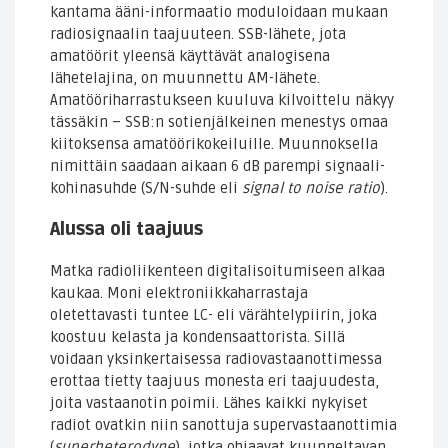
kantama ääni-informaatio moduloidaan mukaan
radiosignaalin taajuuteen. SSB-lähete, jota
amatöörit yleensä käyttävät analogisena
lähetelajina, on muunnettu AM-lähete.
Amatööriharrastukseen kuuluva kilvoittelu näkyy
tässäkin – SSB:n sotienjälkeinen menestys omaa
kiitoksensa amatöörikokeiluille. Muunnoksella
nimittäin saadaan aikaan 6 dB parempi signaali-
kohinasuhde (S/N-suhde eli
signal to noise ratio
).
Alussa oli taajuus
Matka radioliikenteen digitalisoitumiseen alkaa
kaukaa. Moni elektroniikkaharrastaja
oletettavasti tuntee LC- eli värähtelypiirin, joka
koostuu kelasta ja kondensaattorista. Sillä
voidaan yksinkertaisessa radiovastaanottimessa
erottaa tietty taajuus monesta eri taajuudesta,
joita vastaanotin poimii. Lähes kaikki nykyiset
radiot ovatkin niin sanottuja supervastaanottimia
(
superheterodyne
), jotka ohjaavat kuunneltavan