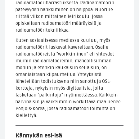
radioamatööriharrastuksesta. Radioamatöörin
pätevyyden hankkiminen on helppoa. Nuorille
riittää viikon mittainen leirikoulu, jossa
opiskellaan radioamatöörimääräyksiä ja
radioamatööritekniikkaa.
Kuten sosiaalisessa mediassa kuuluu, myös
radioamatöörit laskevat kavereitaan. Osalle
radioamatööreistä ”workkiminen” eli yhteydet
muihin radioamatööreihin, mahdollisimman
moniin ja etenkin kaukaisiin sellaisiin, on
omanlaistaan kilpaurheilua. Yhteyksistä
lähetellään todistuksena niin sanottuja QSL-
kortteja, nykyisin myös digitaalisia, joita
lasketaan ”palkintoja” myönnettäessä. Kaikkein
harvinaisin ja vaikeimmin workittava maa lienee
Pohjois-Korea, jossa radioamatööritoiminta on
kiellettyä.
Kännykän esi-isä