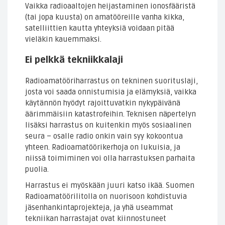
Vaikka radioaaltojen heijastaminen ionosfääristä
(tai jopa kuusta) on amatööreille vanha kikka,
satelliittien kautta yhteyksiä voidaan pitää
vieläkin kauemmaksi.
Ei pelkkä tekniikkalaji
Radioamatööriharrastus on tekninen suorituslaji,
josta voi saada onnistumisia ja elämyksiä, vaikka
käytännön hyödyt rajoittuvatkin nykypäivänä
äärimmäisiin katastrofeihin. Teknisen näpertelyn
lisäksi harrastus on kuitenkin myös sosiaalinen
seura – osalle radio onkin vain syy kokoontua
yhteen. Radioamatöörikerhoja on lukuisia, ja
niissä toimiminen voi olla harrastuksen parhaita
puolia.
Harrastus ei myöskään juuri katso ikää. Suomen
Radioamatöörilitolla on nuorisoon kohdistuvia
jäsenhankintaprojekteja, ja yhä useammat
tekniikan harrastajat ovat kiinnostuneet