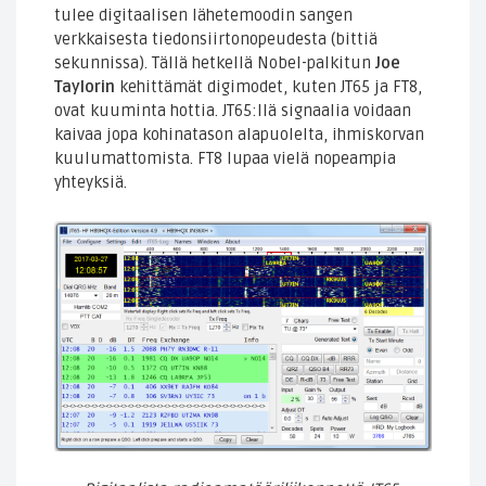
tulee digitaalisen lähetemoodin sangen
verkkaisesta tiedonsiirtonopeudesta (bittiä
sekunnissa). Tällä hetkellä Nobel-palkitun
Joe
Taylorin
kehittämät digimodet, kuten JT65 ja FT8,
ovat kuuminta hottia. JT65:llä signaalia voidaan
kaivaa jopa kohinatason alapuolelta, ihmiskorvan
kuulumattomista. FT8 lupaa vielä nopeampia
yhteyksiä.