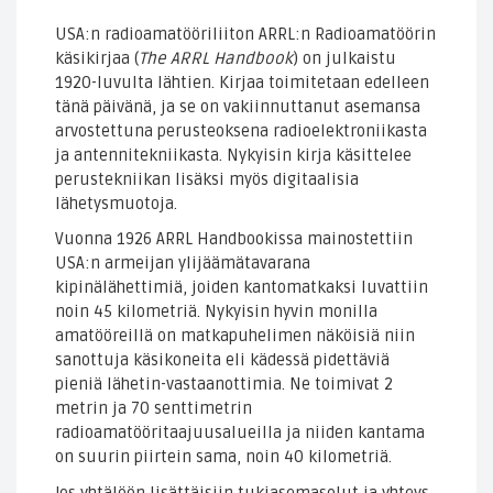
USA:n radioamatööriliiton ARRL:n Radioamatöörin
käsikirjaa (
The ARRL Handbook
) on julkaistu
1920-luvulta lähtien. Kirjaa toimitetaan edelleen
tänä päivänä, ja se on vakiinnuttanut asemansa
arvostettuna perusteoksena radioelektroniikasta
ja antennitekniikasta. Nykyisin kirja käsittelee
perustekniikan lisäksi myös digitaalisia
lähetysmuotoja.
Vuonna 1926 ARRL Handbookissa mainostettiin
USA:n armeijan ylijäämätavarana
kipinälähettimiä, joiden kantomatkaksi luvattiin
noin 45 kilometriä. Nykyisin hyvin monilla
amatööreillä on matkapuhelimen näköisiä niin
sanottuja käsikoneita eli kädessä pidettäviä
pieniä lähetin-vastaanottimia. Ne toimivat 2
metrin ja 70 senttimetrin
radioamatööritaajuusalueilla ja niiden kantama
on suurin piirtein sama, noin 40 kilometriä.
Jos yhtälöön lisättäisiin tukiasemasolut ja yhteys