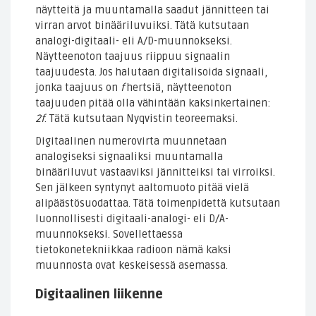
näytteitä ja muuntamalla saadut jännitteen tai
virran arvot binääriluvuiksi. Tätä kutsutaan
analogi-digitaali- eli A/D-muunnokseksi.
Näytteenoton taajuus riippuu signaalin
taajuudesta. Jos halutaan digitalisoida signaali,
jonka taajuus on
f
hertsiä, näytteenoton
taajuuden pitää olla vähintään kaksinkertainen:
2f
. Tätä kutsutaan Nyqvistin teoreemaksi.
Digitaalinen numerovirta muunnetaan
analogiseksi signaaliksi muuntamalla
binääriluvut vastaaviksi jännitteiksi tai virroiksi.
Sen jälkeen syntynyt aaltomuoto pitää vielä
alipäästösuodattaa. Tätä toimenpidettä kutsutaan
luonnollisesti digitaali-analogi- eli D/A-
muunnokseksi. Sovellettaessa
tietokonetekniikkaa radioon nämä kaksi
muunnosta ovat keskeisessä asemassa.
Digitaalinen liikenne