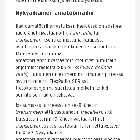
satelliittitekniikkaa ja avaruusfysiikkaa.
Nykyaikainen amatööriradio
Radioamatööriharrastuksen keskiössä on edelleen
radiolähetinvastaanotin,
ham radio
tai
transceiver
. Itse rakennettuna, kaupasta
ostettuna tai vaikka tietokoneelle asennettuna.
Muutamat uusimmat
amatöörilähetinvastaanottimet ovat nimittäin
ohjelmistoradioita (SDR eli
software defined
radio
). Tällainen on esimerkiksi amatööripiireissä
hyvin tunnettu FlexRadio. SDR:ssä
tietokoneohjelma suorittaa melkein kaikki
perinteisen radion tehtävät.
Jos samassa laitteessa on sekä lähetin
(
transmitter
) että vastaanotin (
receiver
), sitä
kutsutaan termillä lähetinvastaanotin eli
transceiver
. Joskus käytetään lyhennettä
xceiver
tai XCVR. Nykyaikaiset
amatöörilähetinvastaanotinlaitteet ovat yleensä