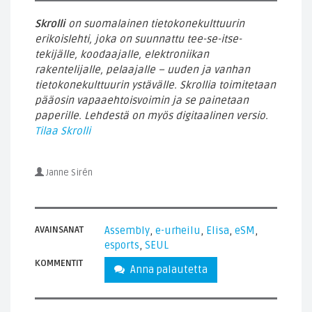
Skrolli
on suomalainen tietokonekulttuurin
erikoislehti, joka on suunnattu tee-se-itse-
tekijälle, koodaajalle, elektroniikan
rakentelijalle, pelaajalle – uuden ja vanhan
tietokonekulttuurin ystävälle. Skrollia toimitetaan
pääosin vapaaehtoisvoimin ja se painetaan
paperille. Lehdestä on myös digitaalinen versio.
Tilaa Skrolli
Janne Sirén
AVAINSANAT
Assembly
,
e-urheilu
,
Elisa
,
eSM
,
esports
,
SEUL
KOMMENTIT
Anna palautetta