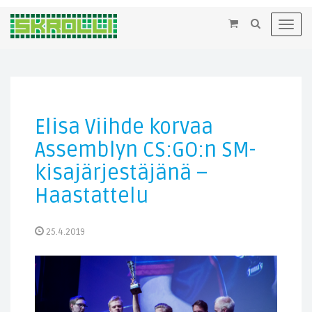
×
Toggl
navig
Elisa Viihde korvaa
Assemblyn CS:GO:n SM-
kisajärjestäjänä –
Haastattelu
25.4.2019