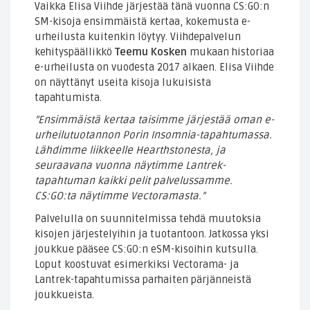
Vaikka Elisa Viihde järjestää tänä vuonna CS:GO:n
SM-kisoja ensimmäistä kertaa, kokemusta e-
urheilusta kuitenkin löytyy. Viihdepalvelun
kehityspäällikkö
Teemu Kosken
mukaan historiaa
e-urheilusta on vuodesta 2017 alkaen. Elisa Viihde
on näyttänyt useita kisoja lukuisista
tapahtumista.
”Ensimmäistä kertaa taisimme järjestää oman e-
urheilutuotannon Porin Insomnia-tapahtumassa.
Lähdimme liikkeelle Hearthstonesta, ja
seuraavana vuonna näytimme Lantrek-
tapahtuman kaikki pelit palvelussamme.
CS:GO:ta näytimme Vectoramasta.”
Palvelulla on suunnitelmissa tehdä muutoksia
kisojen järjestelyihin ja tuotantoon. Jatkossa yksi
joukkue pääsee CS:GO:n eSM-kisoihin kutsulla.
Loput koostuvat esimerkiksi Vectorama- ja
Lantrek-tapahtumissa parhaiten pärjänneistä
joukkueista.