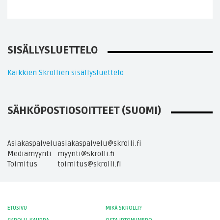
SISÄLLYSLUETTELO
Kaikkien Skrollien sisällysluettelo
SÄHKÖPOSTIOSOITTEET (SUOMI)
Asiakaspalvelu
asiakaspalvelu@skrolli.fi
Mediamyynti
myynti@skrolli.fi
Toimitus
toimitus@skrolli.fi
ETUSIVU
MIKÄ SKROLLI?