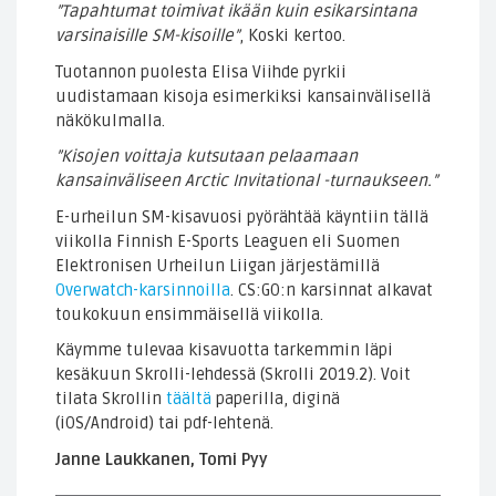
”Tapahtumat toimivat ikään kuin esikarsintana
varsinaisille SM-kisoille”
, Koski kertoo.
Tuotannon puolesta Elisa Viihde pyrkii
uudistamaan kisoja esimerkiksi kansainvälisellä
näkökulmalla.
”Kisojen voittaja kutsutaan pelaamaan
kansainväliseen Arctic Invitational -turnaukseen.”
E-urheilun SM-kisavuosi pyörähtää käyntiin tällä
viikolla Finnish E-Sports Leaguen eli Suomen
Elektronisen Urheilun Liigan järjestämillä
Overwatch-karsinnoilla
. CS:GO:n karsinnat alkavat
toukokuun ensimmäisellä viikolla.
Käymme tulevaa kisavuotta tarkemmin läpi
kesäkuun Skrolli-lehdessä (Skrolli 2019.2). Voit
tilata Skrollin
täältä
paperilla, diginä
(iOS/Android) tai pdf-lehtenä.
Janne Laukkanen, Tomi Pyy