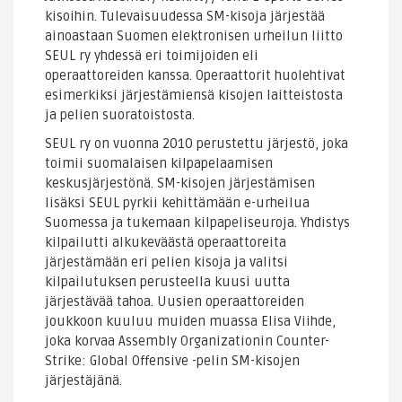
kisoihin. Tulevaisuudessa SM-kisoja järjestää
ainoastaan Suomen elektronisen urheilun liitto
SEUL ry yhdessä eri toimijoiden eli
operaattoreiden kanssa. Operaattorit huolehtivat
esimerkiksi järjestämiensä kisojen laitteistosta
ja pelien suoratoistosta.
SEUL ry on vuonna 2010 perustettu järjestö, joka
toimii suomalaisen kilpapelaamisen
keskusjärjestönä. SM-kisojen järjestämisen
lisäksi SEUL pyrkii kehittämään e-urheilua
Suomessa ja tukemaan kilpapeliseuroja. Yhdistys
kilpailutti alkukeväästä operaattoreita
järjestämään eri pelien kisoja ja valitsi
kilpailutuksen perusteella kuusi uutta
järjestävää tahoa. Uusien operaattoreiden
joukkoon kuuluu muiden muassa Elisa Viihde,
joka korvaa Assembly Organizationin Counter-
Strike: Global Offensive -pelin SM-kisojen
järjestäjänä.