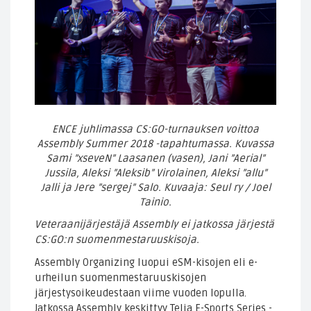
ENCE juhlimassa CS:GO-turnauksen voittoa
Assembly Summer 2018 -tapahtumassa. Kuvassa
Sami ”xseveN” Laasanen (vasen), Jani ”Aerial”
Jussila, Aleksi ”Aleksib” Virolainen, Aleksi ”allu”
Jalli ja Jere ”sergej” Salo. Kuvaaja: Seul ry / Joel
Tainio.
Veteraanijärjestäjä Assembly ei jatkossa järjestä
CS:GO:n suomenmestaruuskisoja.
Assembly Organizing luopui eSM-kisojen eli e-
urheilun suomenmestaruuskisojen
järjestysoikeudestaan viime vuoden lopulla.
Jatkossa Assembly keskittyy Telia E-Sports Series -