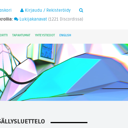
×
oskori
Kirjaudu / Rekisteröidy
rollia:
Lukijakanavat
(
1221
Discordissa)
ORTTI
TAPAHTUMAT
YHTEYSTIEDOT
ENGLISH
SÄLLYSLUETTELO