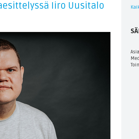
esittelyssä Iiro Uusitalo
Kaik
SÄ
Asi
Med
Toi