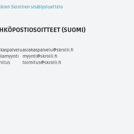
kien Skrollien sisällysluettelo
HKÖPOSTIOSOITTEET (SUOMI)
akaspalvelu
asiakaspalvelu@skrolli.fi
iamyynti
myynti@skrolli.fi
mitus
toimitus@skrolli.fi