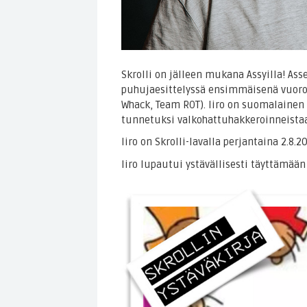
Skrolli on jälleen mukana Assyilla! 
puhujaesittelyssä ensimmäisenä vuoron
Whack, Team ROT). Iiro on suomalainen 
tunnetuksi valkohattuhakkeroinneistaa
Iiro on Skrolli-lavalla perjantaina 2.8.2
Iiro lupautui ystävällisesti täyttämään