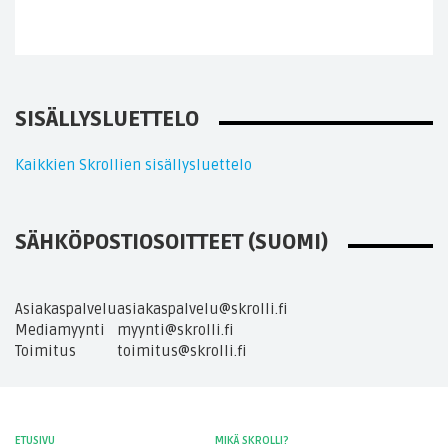
SISÄLLYSLUETTELO
Kaikkien Skrollien sisällysluettelo
SÄHKÖPOSTIOSOITTEET (SUOMI)
Asiakaspalvelu
asiakaspalvelu@skrolli.fi
Mediamyynti
myynti@skrolli.fi
Toimitus
toimitus@skrolli.fi
ETUSIVU
MIKÄ SKROLLI?