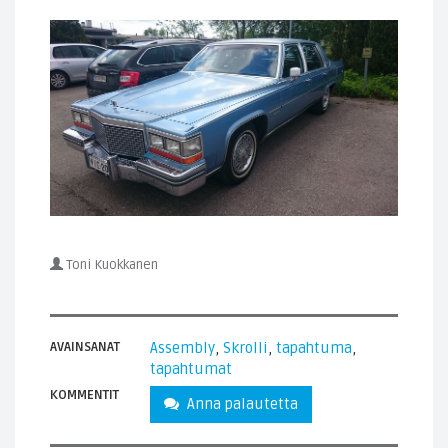
Toni Kuokkanen
AVAINSANAT
Assembly
,
Skrolli
,
tapahtuma
,
tapahtumat
KOMMENTIT
Anna palautetta