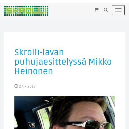
×
Toggl
navig
Skrolli-lavan
puhujaesittelyssä Mikko
Heinonen
27.7.2019