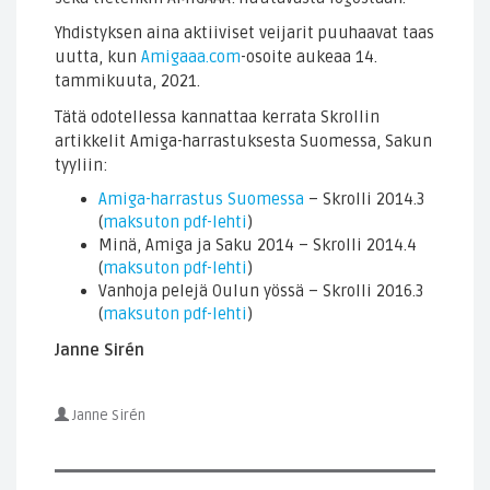
Yhdistyksen aina aktiiviset veijarit puuhaavat taas
uutta, kun
Amigaaa.com
-osoite aukeaa 14.
tammikuuta, 2021.
Tätä odotellessa kannattaa kerrata Skrollin
artikkelit Amiga-harrastuksesta Suomessa, Sakun
tyyliin:
Amiga-harrastus Suomessa
– Skrolli 2014.3
(
maksuton pdf-lehti
)
Minä, Amiga ja Saku 2014 – Skrolli 2014.4
(
maksuton pdf-lehti
)
Vanhoja pelejä Oulun yössä – Skrolli 2016.3
(
maksuton pdf-lehti
)
Janne Sirén
Janne Sirén