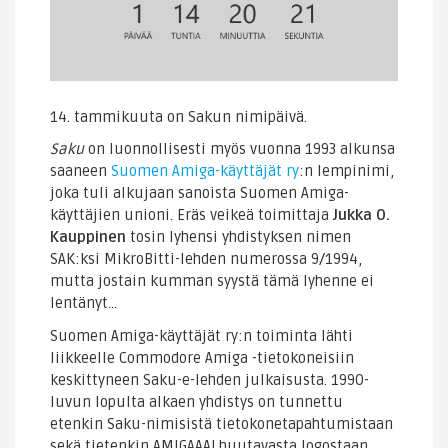
14. tammikuuta on Sakun nimipäivä.
Saku
on luonnollisesti myös vuonna 1993 alkunsa
saaneen
Suomen Amiga-käyttäjät ry
:n lempinimi,
joka tuli alkujaan sanoista Suomen Amiga-
käyttäjien unioni. Eräs veikeä toimittaja
Jukka O.
Kauppinen
tosin lyhensi yhdistyksen nimen
SAK:ksi MikroBitti-lehden numerossa 9/1994,
mutta jostain kumman syystä tämä lyhenne ei
lentänyt…
Suomen Amiga-käyttäjät ry:n toiminta lähti
liikkeelle Commodore Amiga -tietokoneisiin
keskittyneen Saku-e-lehden julkaisusta. 1990-
luvun lopulta alkaen yhdistys on tunnettu
etenkin Saku-nimisistä tietokonetapahtumistaan
sekä tietenkin AMIGAAA! huutavasta logostaan.