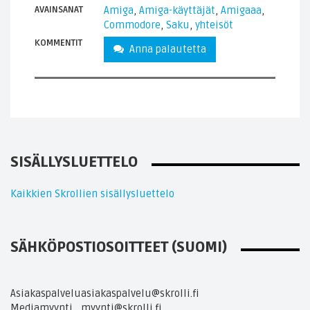
AVAINSANAT
Amiga
,
Amiga-käyttäjät
,
Amigaaa
,
Commodore
,
Saku
,
yhteisöt
KOMMENTIT
Anna palautetta
SISÄLLYSLUETTELO
Kaikkien Skrollien sisällysluettelo
SÄHKÖPOSTIOSOITTEET (SUOMI)
Asiakaspalvelu
asiakaspalvelu@skrolli.fi
Mediamyynti
myynti@skrolli.fi