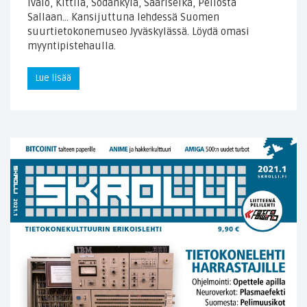
Ivalo, Kittilä, Sodankylä, Saariselkä, Pellosta
Sallaan… Kansijuttuna lehdessä Suomen
suurtietokonemuseo Jyväskylässä. Löydä omasi
myyntipistehaulla.
Lue lisää