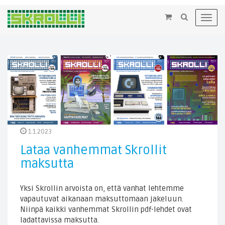
×
Toggl
navig
1.1.2023
Lataa vanhemmat Skrollit
maksutta
Yksi Skrollin arvoista on, että vanhat lehtemme
vapautuvat aikanaan maksuttomaan jakeluun.
Niinpä kaikki vanhemmat Skrollin pdf-lehdet ovat
ladattavissa maksutta.