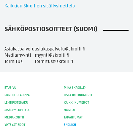
Kaikkien Skrollien sisällysluettelo
SÄHKÖPOSTIOSOITTEET (SUOMI)
Asiakaspalvelu
asiakaspalvelu@skrolli.fi
Mediamyynti
myynti@skrolli.fi
Toimitus
toimitus@skrolli.fi
ETUSIVU
MIKÄ SKROLLI?
SKROLLI-KAUPPA
OSTA IRTONUMERO
LEHTIPISTEHAKU
KAIKKI NUMEROT
SISÄLLYSLUETTELO
NOSTOT
MEDIAKORTTI
TAPAHTUMAT
YHTEYSTIEDOT
ENGLISH