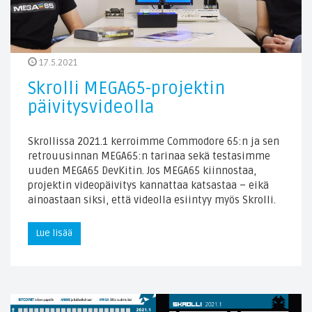
17.5.2021
Skrolli MEGA65-projektin
päivitysvideolla
Skrollissa 2021.1 kerroimme Commodore 65:n ja sen
retrouusinnan MEGA65:n tarinaa sekä testasimme
uuden MEGA65 DevKitin. Jos MEGA65 kiinnostaa,
projektin videopäivitys kannattaa katsastaa – eikä
ainoastaan siksi, että videolla esiintyy myös Skrolli.
Lue lisää