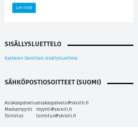
Lue lisää
SISÄLLYSLUETTELO
Kaikkien Skrollien sisällysluettelo
SÄHKÖPOSTIOSOITTEET (SUOMI)
Asiakaspalvelu
asiakaspalvelu@skrolli.fi
Mediamyynti
myynti@skrolli.fi
Toimitus
toimitus@skrolli.fi