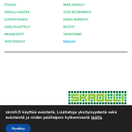
ETUSIVU
MIKÄ SKROLLI?
SKROLLI-KAUPPA
OSTA IRTONUMERO
LEHTIPISTEHAKU
KAIKKI NUMEROT
SISÄLLYSLUETTELO
NOSTOT
MEDIAKORTTI
TAPAHTUMAT
YHTEYSTIEDOT
ENGLISH
skrolli.fi käyttää evästeitä. Lisätietoja yksityisyydestä sekä
evästeistä ja niiden päälle/pois kytkemisestä
täällä
.
Hosted by Moment Digital
© 2012-
Yksityisyys ja evästeet
2026 Skrolli
Hyväksy