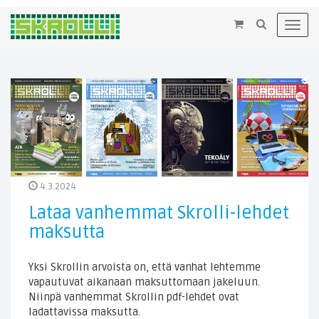
×
Toggl
navig
4.3.2024
Lataa vanhemmat Skrolli-lehdet
maksutta
Yksi Skrollin arvoista on, että vanhat lehtemme
vapautuvat aikanaan maksuttomaan jakeluun.
Niinpä vanhemmat Skrollin pdf-lehdet ovat
ladattavissa maksutta.