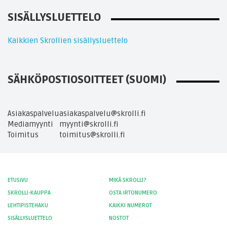
SISÄLLYSLUETTELO
Kaikkien Skrollien sisällysluettelo
SÄHKÖPOSTIOSOITTEET (SUOMI)
Asiakaspalvelu
asiakaspalvelu@skrolli.fi
Mediamyynti
myynti@skrolli.fi
Toimitus
toimitus@skrolli.fi
ETUSIVU
MIKÄ SKROLLI?
SKROLLI-KAUPPA
OSTA IRTONUMERO
LEHTIPISTEHAKU
KAIKKI NUMEROT
SISÄLLYSLUETTELO
NOSTOT