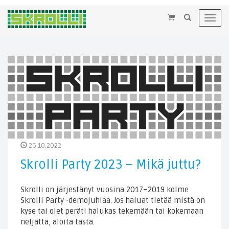
×
Toggl
navig
26.10.2022
Skrolli Party 2023 – Mikä juttu?
Skrolli on järjestänyt vuosina 2017–2019 kolme
Skrolli Party -demojuhlaa. Jos haluat tietää mistä on
kyse tai olet peräti halukas tekemään tai kokemaan
neljättä, aloita tästä.