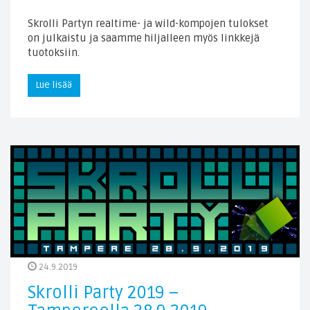
Skrolli Partyn realtime- ja wild-kompojen tulokset
on julkaistu ja saamme hiljalleen myös linkkejä
tuotoksiin.
Lue lisää
24.9.2019
Skrolli Party 2019 –