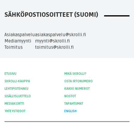
SÄHKÖPOSTIOSOITTEET (SUOMI)
Asiakaspalvelu
asiakaspalvelu@skrolli.fi
Mediamyynti
myynti@skrolli.fi
Toimitus
toimitus@skrolli.fi
ETUSIVU
MIKÄ SKROLLI?
SKROLLI-KAUPPA
OSTA IRTONUMERO
LEHTIPISTEHAKU
KAIKKI NUMEROT
SISÄLLYSLUETTELO
NOSTOT
MEDIAKORTTI
TAPAHTUMAT
YHTEYSTIEDOT
ENGLISH