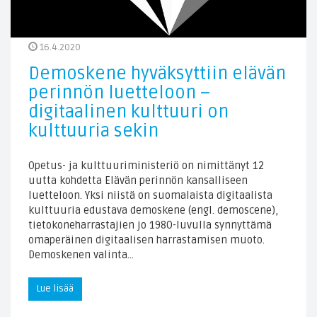
16.4.2020
Demoskene hyväksyttiin elävän
perinnön luetteloon –
digitaalinen kulttuuri on
kulttuuria sekin
Opetus- ja kulttuuriministeriö on nimittänyt 12
uutta kohdetta Elävän perinnön kansalliseen
luetteloon. Yksi niistä on suomalaista digitaalista
kulttuuria edustava demoskene (engl. demoscene),
tietokoneharrastajien jo 1980-luvulla synnyttämä
omaperäinen digitaalisen harrastamisen muoto.
Demoskenen valinta…
Lue lisää