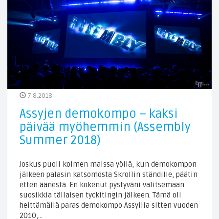
7.8.2018
Assyjen demokompo – kaksi
päivää myöhemmin (Assembly
Summer 2018)
Joskus puoli kolmen maissa yöllä, kun demokompon
jälkeen palasin katsomosta Skrollin ständille, päätin
etten äänestä. En kokenut pystyväni valitsemaan
suosikkia tällaisen tyckitingin jälkeen. Tämä oli
heittämällä paras demokompo Assyilla sitten vuoden
2010,…