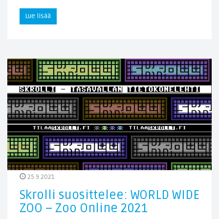
Lue lisää
25.9.2021
Skrolli suosittelee: WORLD WIDE
ZOO – Zoo Online 2021