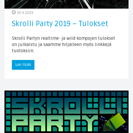
30.9.2019
Skrolli Party 2019 – Tulokset
Skrolli Partyn realtime- ja wild-kompojen tulokset
on julkaistu ja saamme hiljalleen myös linkkejä
tuotoksiin.
Lue lisää