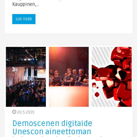
Kauppinen,…
Lue lisää
20.5.2019
Demoscenen digitaide
Unescon aineettoman