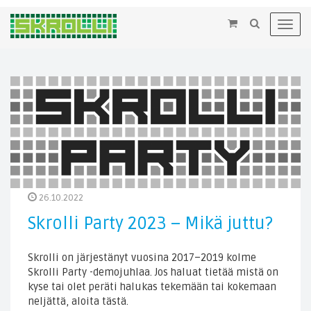
×
Toggl
navig
26.10.2022
Skrolli Party 2023 – Mikä juttu?
Skrolli on järjestänyt vuosina 2017–2019 kolme
Skrolli Party -demojuhlaa. Jos haluat tietää mistä on
kyse tai olet peräti halukas tekemään tai kokemaan
neljättä, aloita tästä.