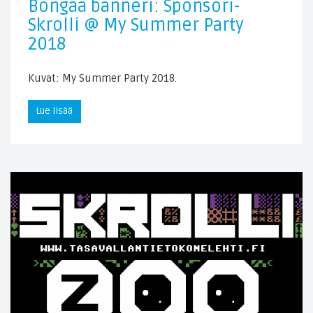
Bongaa banneri: Sponsori-
Skrolli @ My Summer Party
2018
Kuvat: My Summer Party 2018.
Lue lisää