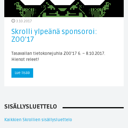
3.10.2017
Skrolli ylpeänä sponsoroi:
ZOO’17
Tasavallan tietokonejuhla ZOO’17 6. – 8.10.2017.
Hienot releet!
Lue lisää
SISÄLLYSLUETTELO
Kaikkien Skrollien sisällysluettelo