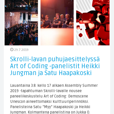
29.7.2019
Skrolli-lavan puhujaesittelyssä
Art of Coding -panelistit Heikki
Jungman ja Satu Haapakoski
Lauantaina 3.8. kello 17 alkaen Assembly Summer
2019 -tapahtuman Skrolli-lavalle nousee
paneelikeskustelu Art of Coding: Demoscene
Unescon aineettomaksi kulttuuriperinnöksi.
Panelisteina Satu ”Myy” Haapakoski ja Heikki
Jungman. Kolmantena panelistina on Jukka O.