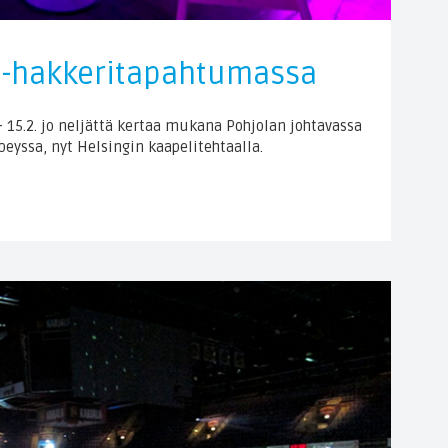
0 -hakkeritapahtumassa
– 15.2. jo neljättä kertaa mukana Pohjolan johtavassa
eyssa, nyt Helsingin kaapelitehtaalla.