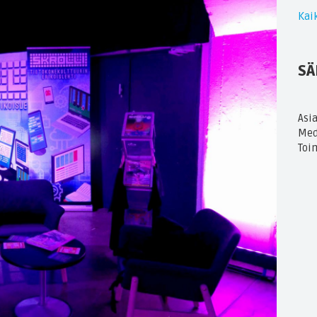
Kaik
SÄ
Asi
Med
Toi