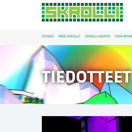
ETUSIVU
MIKÄ SKROLLI?
SKROLLI-KAUPPA
OSTA IRTO
TIEDOTTEET