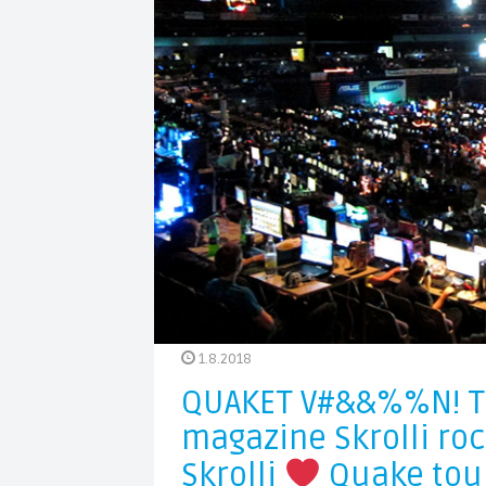
1.8.2018
QUAKET V#&&%%N! T
magazine Skrolli ro
Skrolli
Quake tou