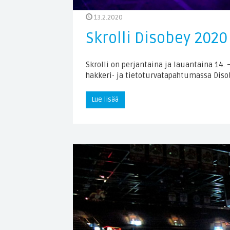
13.2.2020
Skrolli Disobey 202
Skrolli on perjantaina ja lauantaina 14. 
hakkeri- ja tietoturvatapahtumassa Disob
Lue lisää