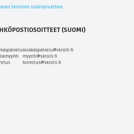
kien Skrollien sisällysluettelo
HKÖPOSTIOSOITTEET (SUOMI)
akaspalvelu
asiakaspalvelu@skrolli.fi
iamyynti
myynti@skrolli.fi
mitus
toimitus@skrolli.fi