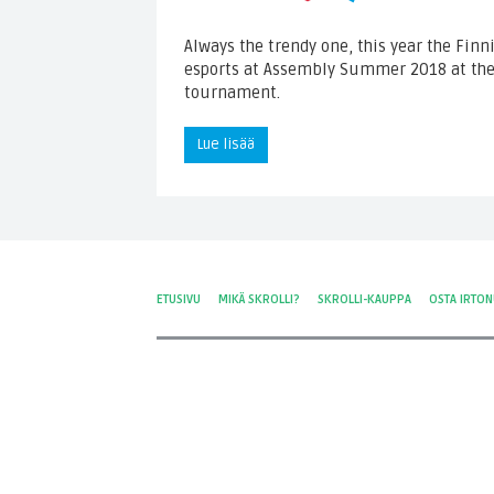
Always the trendy one, this year the Fin
esports at Assembly Summer 2018 at the
tournament.
Lue lisää
ETUSIVU
MIKÄ SKROLLI?
SKROLLI-KAUPPA
OSTA IRTO