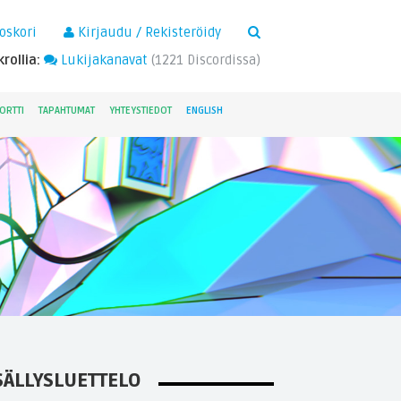
×
oskori
Kirjaudu / Rekisteröidy
rollia:
Lukijakanavat
(
1221
Discordissa)
ORTTI
TAPAHTUMAT
YHTEYSTIEDOT
ENGLISH
SÄLLYSLUETTELO