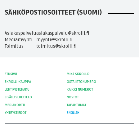
SÄHKÖPOSTIOSOITTEET (SUOMI)
Asiakaspalvelu
asiakaspalvelu@skrolli.fi
Mediamyynti
myynti@skrolli.fi
Toimitus
toimitus@skrolli.fi
ETUSIVU
MIKÄ SKROLLI?
SKROLLI-KAUPPA
OSTA IRTONUMERO
LEHTIPISTEHAKU
KAIKKI NUMEROT
SISÄLLYSLUETTELO
NOSTOT
MEDIAKORTTI
TAPAHTUMAT
YHTEYSTIEDOT
ENGLISH