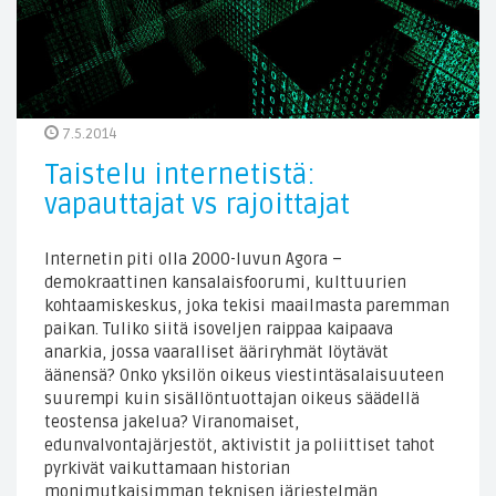
7.5.2014
Taistelu internetistä:
vapauttajat vs rajoittajat
Internetin piti olla 2000-luvun Agora –
demokraattinen kansalaisfoorumi, kulttuurien
kohtaamiskeskus, joka tekisi maailmasta paremman
paikan. Tuliko siitä isoveljen raippaa kaipaava
anarkia, jossa vaaralliset ääriryhmät löytävät
äänensä? Onko yksilön oikeus viestintäsalaisuuteen
suurempi kuin sisällöntuottajan oikeus säädellä
teostensa jakelua? Viranomaiset,
edunvalvontajärjestöt, aktivistit ja poliittiset tahot
pyrkivät vaikuttamaan historian
monimutkaisimman teknisen järjestelmän