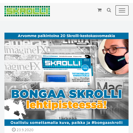
×
Toggl
navig
23.9.2020