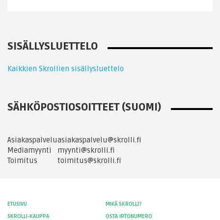
SISÄLLYSLUETTELO
Kaikkien Skrollien sisällysluettelo
SÄHKÖPOSTIOSOITTEET (SUOMI)
Asiakaspalvelu
asiakaspalvelu@skrolli.fi
Mediamyynti
myynti@skrolli.fi
Toimitus
toimitus@skrolli.fi
ETUSIVU
MIKÄ SKROLLI?
SKROLLI-KAUPPA
OSTA IRTONUMERO