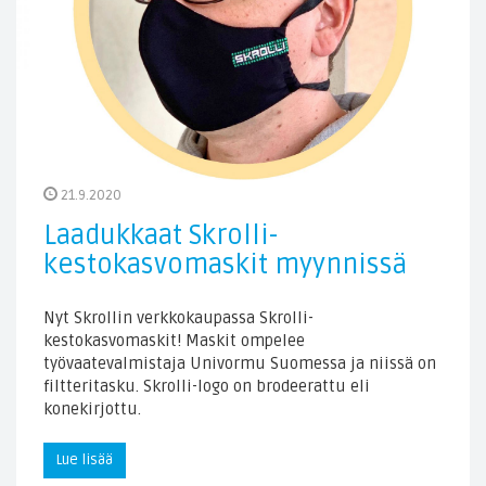
21.9.2020
Laadukkaat Skrolli-
kestokasvomaskit myynnissä
Nyt Skrollin verkkokaupassa Skrolli-
kestokasvomaskit! Maskit ompelee
työvaatevalmistaja Univormu Suomessa ja niissä on
filtteritasku. Skrolli-logo on brodeerattu eli
konekirjottu.
Lue lisää