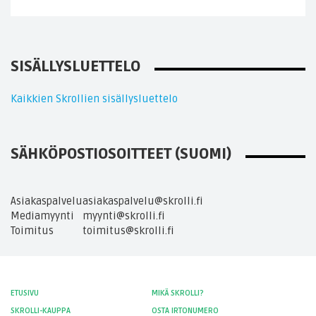
SISÄLLYSLUETTELO
Kaikkien Skrollien sisällysluettelo
SÄHKÖPOSTIOSOITTEET (SUOMI)
Asiakaspalvelu
asiakaspalvelu@skrolli.fi
Mediamyynti
myynti@skrolli.fi
Toimitus
toimitus@skrolli.fi
ETUSIVU
MIKÄ SKROLLI?
SKROLLI-KAUPPA
OSTA IRTONUMERO