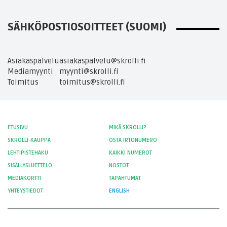
SÄHKÖPOSTIOSOITTEET (SUOMI)
Asiakaspalvelu
asiakaspalvelu@skrolli.fi
Mediamyynti
myynti@skrolli.fi
Toimitus
toimitus@skrolli.fi
ETUSIVU
MIKÄ SKROLLI?
SKROLLI-KAUPPA
OSTA IRTONUMERO
LEHTIPISTEHAKU
KAIKKI NUMEROT
SISÄLLYSLUETTELO
NOSTOT
MEDIAKORTTI
TAPAHTUMAT
YHTEYSTIEDOT
ENGLISH