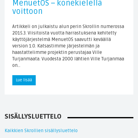
MenuetOS – konekielellä
voittoon
Artikkeli on julkaistu alun perin Skrollin numerossa
2015.3. Viisitoista vuotta harrastuksena kehitetty
käyttöjärjestelmä MenuetOS saavutti keväällä
version 1.0. Katsastimme järjestelmän ja
haastattelimme projektin perustajaa Ville
Turjanmaata. Vuodesta 2000 lähtien Ville Turjanmaa
on…
Lue lisää
SISÄLLYSLUETTELO
Kaikkien Skrollien sisällysluettelo