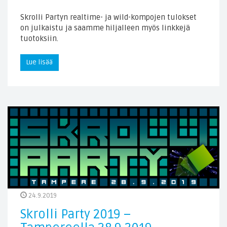
Skrolli Partyn realtime- ja wild-kompojen tulokset
on julkaistu ja saamme hiljalleen myös linkkejä
tuotoksiin.
Lue lisää
24.9.2019
Skrolli Party 2019 –