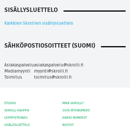
SISÄLLYSLUETTELO
Kaikkien Skrollien sisällysluettelo
SÄHKÖPOSTIOSOITTEET (SUOMI)
Asiakaspalvelu
asiakaspalvelu@skrolli.fi
Mediamyynti
myynti@skrolli.fi
Toimitus
toimitus@skrolli.fi
ETUSIVU
MIKÄ SKROLLI?
SKROLLI-KAUPPA
OSTA IRTONUMERO
LEHTIPISTEHAKU
KAIKKI NUMEROT
SISÄLLYSLUETTELO
NOSTOT