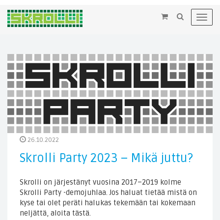
×
Toggl
navig
26.10.2022
Skrolli Party 2023 – Mikä juttu?
Skrolli on järjestänyt vuosina 2017–2019 kolme
Skrolli Party -demojuhlaa. Jos haluat tietää mistä on
kyse tai olet peräti halukas tekemään tai kokemaan
neljättä, aloita tästä.