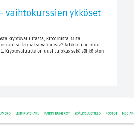
 – vaihtokurssien ykköset
ta kryptovaluutasta, Bitcoinista. Mitä
perinteisistä maksuvälineistä? Artikkeli on alun
.1. Kryptovaluutta on uusi tulokas sekä sähköisten
NUMERO
LEHTIPISTEHAKU
KAIKKI NUMEROT
SISÄLLYSLUETTELO
NOSTOT
MEDIAK