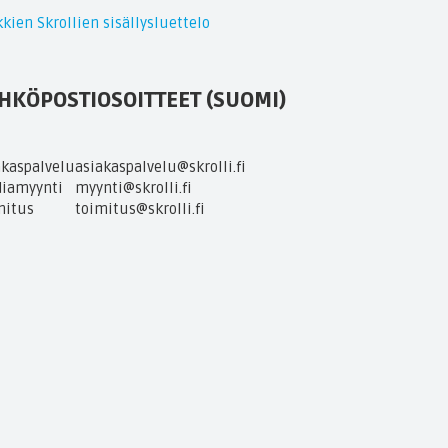
kien Skrollien sisällysluettelo
HKÖPOSTIOSOITTEET (SUOMI)
akaspalvelu
asiakaspalvelu@skrolli.fi
iamyynti
myynti@skrolli.fi
mitus
toimitus@skrolli.fi