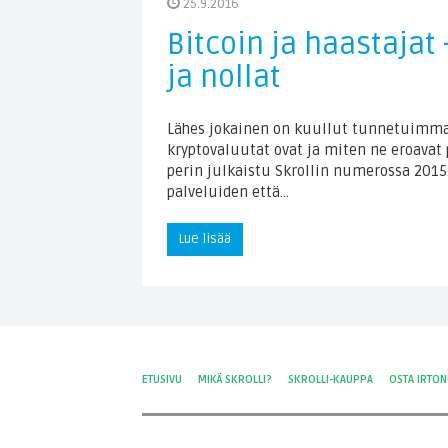
25.9.2016
Bitcoin ja haastajat
ja nollat
Lähes jokainen on kuullut tunnetuimmas
kryptovaluutat ovat ja miten ne eroavat 
perin julkaistu Skrollin numerossa 2015
palveluiden että…
Lue lisää
ETUSIVU
MIKÄ SKROLLI?
SKROLLI-KAUPPA
OSTA IRTO