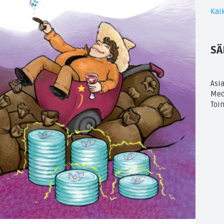
Kaik
SÄ
Asi
Med
Toi