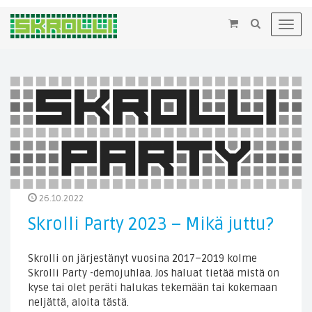
×
Toggl
navig
26.10.2022
Skrolli Party 2023 – Mikä juttu?
Skrolli on järjestänyt vuosina 2017–2019 kolme
Skrolli Party -demojuhlaa. Jos haluat tietää mistä on
kyse tai olet peräti halukas tekemään tai kokemaan
neljättä, aloita tästä.