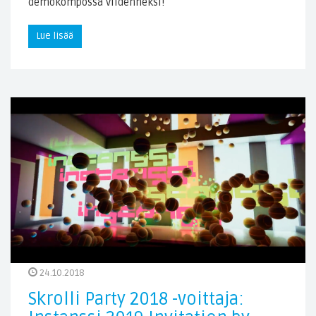
demokompossa viidenneksi!
Lue lisää
24.10.2018
Skrolli Party 2018 -voittaja: