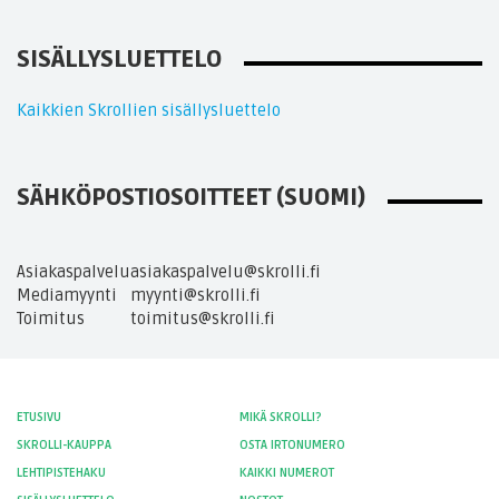
SISÄLLYSLUETTELO
Kaikkien Skrollien sisällysluettelo
SÄHKÖPOSTIOSOITTEET (SUOMI)
Asiakaspalvelu
asiakaspalvelu@skrolli.fi
Mediamyynti
myynti@skrolli.fi
Toimitus
toimitus@skrolli.fi
ETUSIVU
MIKÄ SKROLLI?
SKROLLI-KAUPPA
OSTA IRTONUMERO
LEHTIPISTEHAKU
KAIKKI NUMEROT