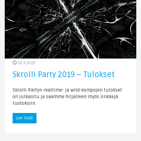
30.9.2019
Skrolli Party 2019 – Tulokset
Skrolli Partyn realtime- ja wild-kompojen tulokset
on julkaistu ja saamme hiljalleen myös linkkejä
tuotoksiin.
Lue lisää