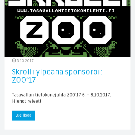
3.10.2017
Skrolli ylpeänä sponsoroi:
ZOO’17
Tasavallan tietokonejuhla ZOO’17 6. – 8.10.2017.
Hienot releet!
Lue lisää