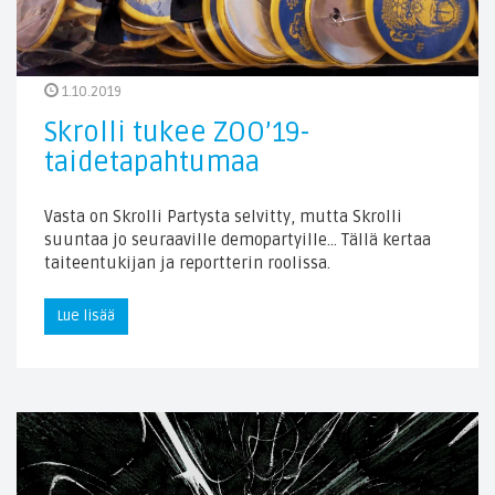
1.10.2019
Skrolli tukee ZOO’19-
taidetapahtumaa
Vasta on Skrolli Partysta selvitty, mutta Skrolli
suuntaa jo seuraaville demopartyille… Tällä kertaa
taiteentukijan ja reportterin roolissa.
Lue lisää