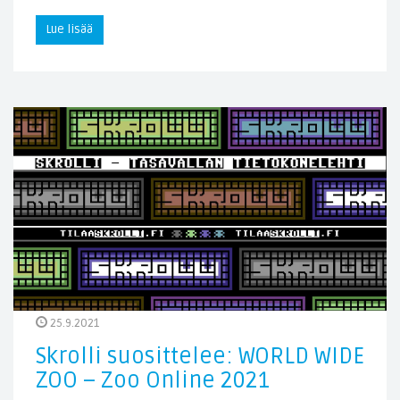
Lue lisää
25.9.2021
Skrolli suosittelee: WORLD WIDE
ZOO – Zoo Online 2021