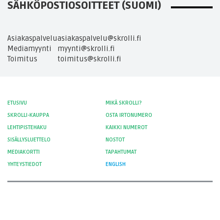
SÄHKÖPOSTIOSOITTEET (SUOMI)
Asiakaspalvelu
asiakaspalvelu@skrolli.fi
Mediamyynti
myynti@skrolli.fi
Toimitus
toimitus@skrolli.fi
ETUSIVU
MIKÄ SKROLLI?
SKROLLI-KAUPPA
OSTA IRTONUMERO
LEHTIPISTEHAKU
KAIKKI NUMEROT
SISÄLLYSLUETTELO
NOSTOT
MEDIAKORTTI
TAPAHTUMAT
YHTEYSTIEDOT
ENGLISH