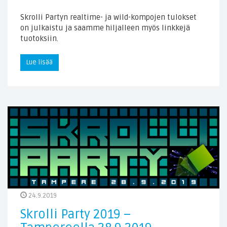
Skrolli Partyn realtime- ja wild-kompojen tulokset
on julkaistu ja saamme hiljalleen myös linkkejä
tuotoksiin.
Lue lisää
24.9.2019
Skrolli Party 2019 –