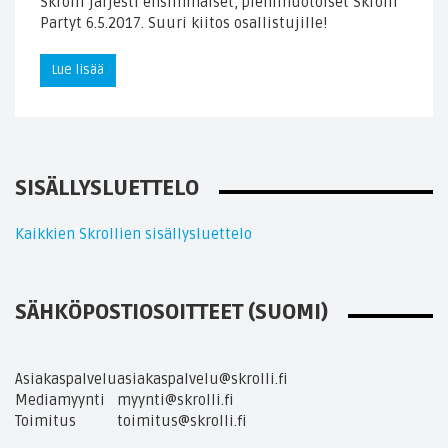
Skrolli järjesti ensimmäiset, pienimuotoiset Skrolli
Partyt 6.5.2017. Suuri kiitos osallistujille!
Lue lisää
SISÄLLYSLUETTELO
Kaikkien Skrollien sisällysluettelo
SÄHKÖPOSTIOSOITTEET (SUOMI)
Asiakaspalvelu
asiakaspalvelu@skrolli.fi
Mediamyynti
myynti@skrolli.fi
Toimitus
toimitus@skrolli.fi