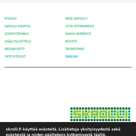
ETUSIVU
MIKÄ SKROLLI?
SKROLLI-KAUPPA
OSTA IRTONUMERO
LEHTIPISTEHAKU
KAIKKI NUMEROT
SISÄLLYSLUETTELO
NOSTOT
MEDIAKORTTI
TAPAHTUMAT
YHTEYSTIEDOT
ENGLISH
skrolli.fi käyttää evästeitä. Lisätietoja yksityisyydestä sekä
evästeistä ja niiden päälle/pois kytkemisestä
täällä
.