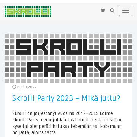
×
Toggl
navig
26.10.2022
Skrolli Party 2023 – Mikä juttu?
Skrolli on järjestänyt vuosina 2017–2019 kolme
Skrolli Party -demojuhlaa. Jos haluat tietää mistä on
kyse tai olet peräti halukas tekemään tai kokemaan
neljättä, aloita tästä.