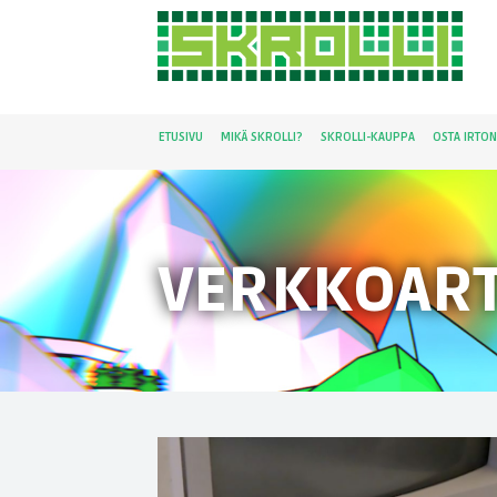
ETUSIVU
MIKÄ SKROLLI?
SKROLLI-KAUPPA
OSTA IRTO
VERKKOART