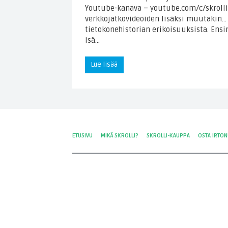
Youtube-kanava – youtube.com/c/skrolli
verkkojatkovideoiden lisäksi muutakin… 
tietokonehistorian erikoisuuksista. Ens
isä…
Lue lisää
ETUSIVU
MIKÄ SKROLLI?
SKROLLI-KAUPPA
OSTA IRTO