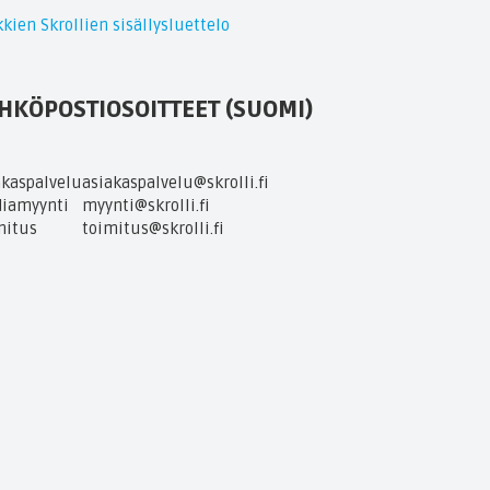
kien Skrollien sisällysluettelo
HKÖPOSTIOSOITTEET (SUOMI)
akaspalvelu
asiakaspalvelu@skrolli.fi
iamyynti
myynti@skrolli.fi
mitus
toimitus@skrolli.fi