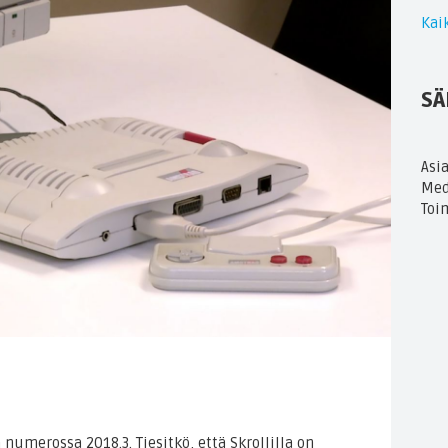
Kaik
SÄ
Asi
Med
Toi
 numerossa 2018.3. Tiesitkö, että Skrollilla on