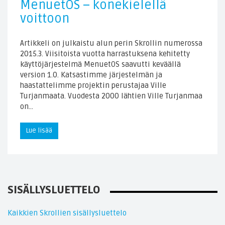
MenuetOS – konekielellä
voittoon
Artikkeli on julkaistu alun perin Skrollin numerossa
2015.3. Viisitoista vuotta harrastuksena kehitetty
käyttöjärjestelmä MenuetOS saavutti keväällä
version 1.0. Katsastimme järjestelmän ja
haastattelimme projektin perustajaa Ville
Turjanmaata. Vuodesta 2000 lähtien Ville Turjanmaa
on…
Lue lisää
SISÄLLYSLUETTELO
Kaikkien Skrollien sisällysluettelo