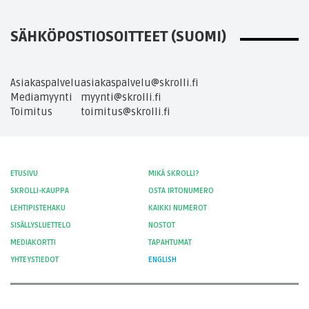
SÄHKÖPOSTIOSOITTEET (SUOMI)
Asiakaspalvelu
asiakaspalvelu@skrolli.fi
Mediamyynti
myynti@skrolli.fi
Toimitus
toimitus@skrolli.fi
ETUSIVU
MIKÄ SKROLLI?
SKROLLI-KAUPPA
OSTA IRTONUMERO
LEHTIPISTEHAKU
KAIKKI NUMEROT
SISÄLLYSLUETTELO
NOSTOT
MEDIAKORTTI
TAPAHTUMAT
YHTEYSTIEDOT
ENGLISH