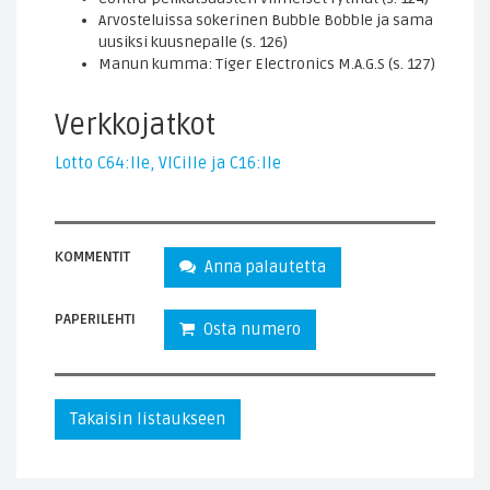
Arvosteluissa sokerinen Bubble Bobble ja sama
uusiksi kuusnepalle (s. 126)
Manun kumma: Tiger Electronics M.A.G.S (s. 127)
Verkkojatkot
Lotto C64:lle, VICille ja C16:lle
KOMMENTIT
Anna palautetta
PAPERILEHTI
Osta numero
Takaisin listaukseen