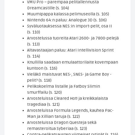
VMU Pro – parempaa pelitallennusta
Dreamcastille (s. 104)
Muumipappa kalassa pelimuseolla (s. 105)
Nintendo 64:n paluu: Analogue 3D (s. 106)
Syväluotauksessa NES:in import-pelit, osa II
(s. 110)
Arvostelussa tuoreita Atari 2600- ja 7800-pelejä
(s. 113)
Altavastaajan paluu: Atari Intellivision Sprint
(s. 114)
Knullilla saadaan emulaattorilaite kovempaan
kuntoon (s. 116)
Vieläkö maistuvat NES-, SNES- ja Game Boy -
pelit? (s. 118)
Pelikokoelma listalle ja Fatboy Slimin
smurffailu (s. 120)
Arvosteluissa Cleared Hot! ja kreikkalaista
tragediaa (s. 121)
Arvosteluissa Formula Legends, kauhea Pac-
Man ja Xillian taruja (s. 122)
Arvosteluissa Dragon Questeja sekä
remasteroitua Syberiaa (s. 123)
Contra-pelikatsausten viimeiset rytinät (s. 124)