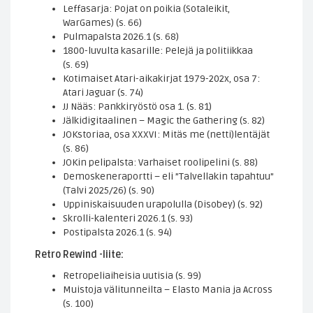
Leffasarja: Pojat on poikia (Sotaleikit,
WarGames) (s. 66)
Pulmapalsta 2026.1 (s. 68)
1800-luvulta kasarille: Pelejä ja politiikkaa
(s. 69)
Kotimaiset Atari-aikakirjat 1979-202x, osa 7:
Atari Jaguar (s. 74)
JJ Nääs: Pankkiryöstö osa 1. (s. 81)
Jälkidigitaalinen – Magic the Gathering (s. 82)
JOKstoriaa, osa XXXVI: Mitäs me (netti)lentäjät
(s. 86)
JOKin pelipalsta: Varhaiset roolipelini (s. 88)
Demoskeneraportti – eli ”Talvellakin tapahtuu”
(Talvi 2025/26) (s. 90)
Uppiniskaisuuden urapolulla (Disobey) (s. 92)
Skrolli-kalenteri 2026.1 (s. 93)
Postipalsta 2026.1 (s. 94)
Retro Rewind -liite:
Retropeliaiheisia uutisia (s. 99)
Muistoja välitunneilta – Elasto Mania ja Across
(s. 100)