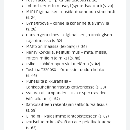
FastTracker 2 – pika-aloitusopas (s. 16)
Tohtori Petterin musagi (syntetisaattori) (s. 20)
MIDI Digitaalisen musiikintuotannon standardi
(s. 24)
Dynagroove – koneella kohenneltua vinyyliä
(s. 28)
Convergent Lines – digitaalisen ja analogisen
rajapinnassa (s. 32)
MAIto on maassa (tekoäly) (s. 36)
Henry Korkeila: Pelitutkimus – mitä, missä,
miten, milloin ja miksi (s. 40)
JBike – Sähkömopon sielunelämä (s. 42)
Toshiba T3200SX – Oranssin ruudun hehku
(s. 46)
Puheluita pikkurahalla –
Lankapuhelinharrastus kotiverkossa (s. 50)
SVI-3×8 PicoExpander – Osa I: Spectravideo
WiFi-aikaan! (s. 54)
Sähkölaitteen rakentajan sähköturvallisuus
(s. 58)
Ei näin! – Palasimme lähtöpisteeseen (s. 62)
Parisuhteen kestävää arcade-pelailua kotona
(s. 63)