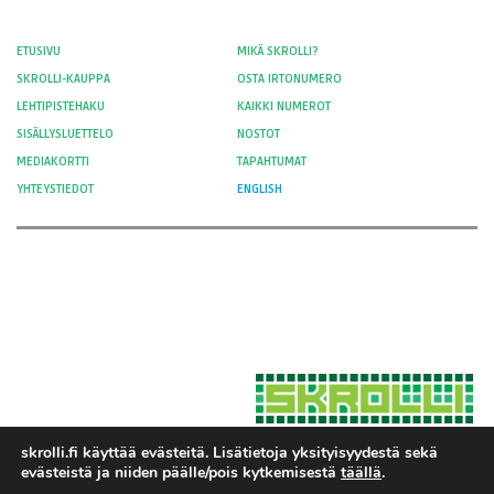
ETUSIVU
MIKÄ SKROLLI?
SKROLLI-KAUPPA
OSTA IRTONUMERO
LEHTIPISTEHAKU
KAIKKI NUMEROT
SISÄLLYSLUETTELO
NOSTOT
MEDIAKORTTI
TAPAHTUMAT
YHTEYSTIEDOT
ENGLISH
skrolli.fi käyttää evästeitä. Lisätietoja yksityisyydestä sekä
evästeistä ja niiden päälle/pois kytkemisestä
täällä
.
Hosted by Moment Digital
© 2012-