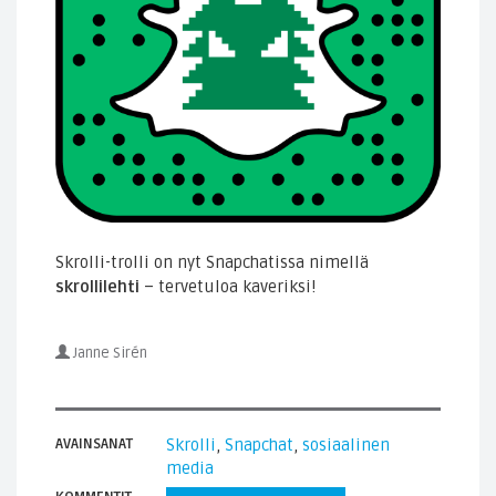
Skrolli-trolli on nyt Snapchatissa nimellä
skrollilehti
– tervetuloa kaveriksi!
Janne Sirén
AVAINSANAT
Skrolli
,
Snapchat
,
sosiaalinen
media