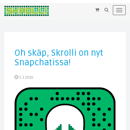
×
Toggl
navig
Oh skäp, Skrolli on nyt
Snapchatissa!
5.3.2016