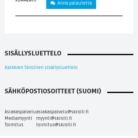
KOMMENTIT
Anna palautetta
SISÄLLYSLUETTELO
Kaikkien Skrollien sisällysluettelo
SÄHKÖPOSTIOSOITTEET (SUOMI)
Asiakaspalvelu
asiakaspalvelu@skrolli.fi
Mediamyynti
myynti@skrolli.fi
Toimitus
toimitus@skrolli.fi