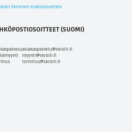
kien Skrollien sisällysluettelo
HKÖPOSTIOSOITTEET (SUOMI)
akaspalvelu
asiakaspalvelu@skrolli.fi
iamyynti
myynti@skrolli.fi
mitus
toimitus@skrolli.fi