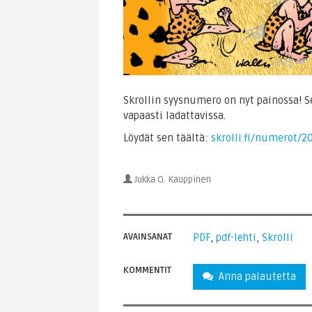
Skrollin syysnumero on nyt painossa! 
vapaasti ladattavissa.
Löydät sen täältä:
skrolli.fi/numerot/2
Jukka O. Kauppinen
AVAINSANAT
PDF
,
pdf-lehti
,
Skrolli
KOMMENTIT
Anna palautetta