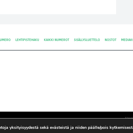
NUMERO
LEHTIPISTEHAKU
KAIKKI NUMEROT
SISÄLLYSLUETTELO
NOSTOT
MEDIAK
Hos
Yksi
tietoja yksityisyydestä sekä evästeistä ja niiden päälle/pois kytkemises
Tie