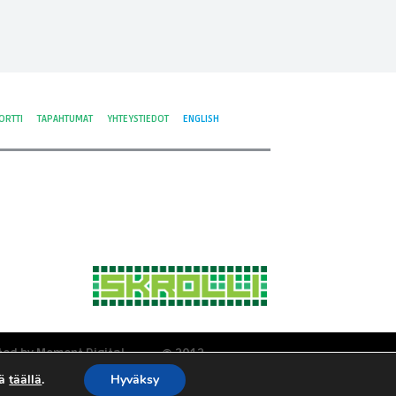
ORTTI
TAPAHTUMAT
YHTEYSTIEDOT
ENGLISH
ted by Moment Digital
© 2012-
tyisyys ja evästeet
2026 Skrolli
tä
täällä
.
Hyväksy
tosuojaseloste