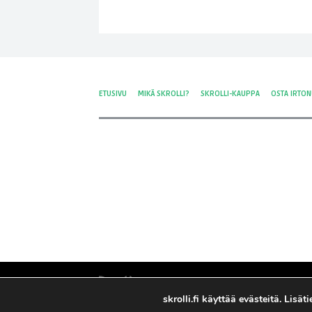
ETUSIVU
MIKÄ SKROLLI?
SKROLLI-KAUPPA
OSTA IRTO
skrolli.fi käyttää evästeitä. Lisä