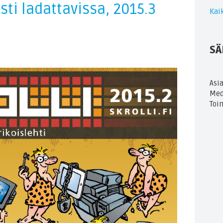
sti ladattavissa, 2015.3
Kaik
SÄ
Asi
Med
Toi