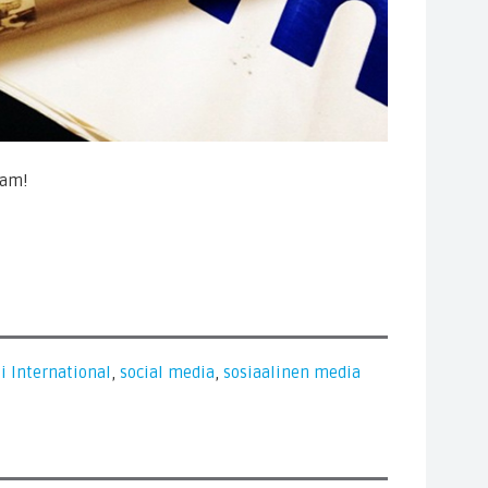
ram!
li International
,
social media
,
sosiaalinen media