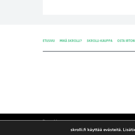
ETUSIVU
MIKÄ SKROLLI?
SKROLLI-KAUPPA
OSTA IRTO
skrolli.fi käyttää evästeitä. Lisä