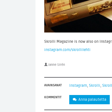
Skrolli Magazine is now also on Instag
instagram.com/skrollilehti
Janne Sirén
AVAINSANAT
Instagram
,
Skrolli
,
Skrol
KOMMENTIT
Anna palautetta