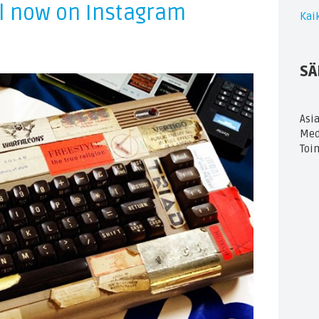
al now on Instagram
Kaik
SÄ
Asi
Med
Toi