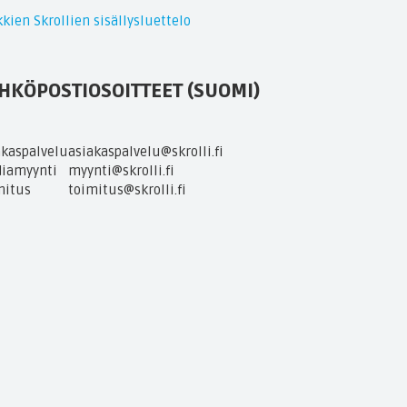
kien Skrollien sisällysluettelo
HKÖPOSTIOSOITTEET (SUOMI)
akaspalvelu
asiakaspalvelu@skrolli.fi
iamyynti
myynti@skrolli.fi
mitus
toimitus@skrolli.fi