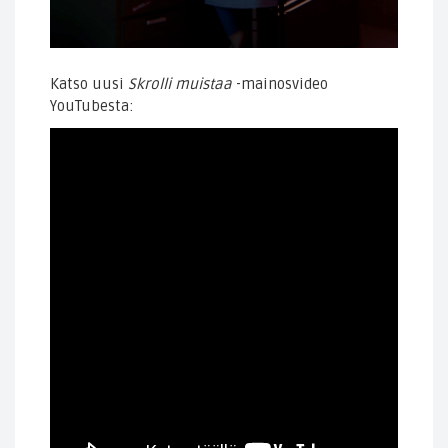
Katso uusi
Skrolli muistaa
-mainosvideo
YouTubesta: