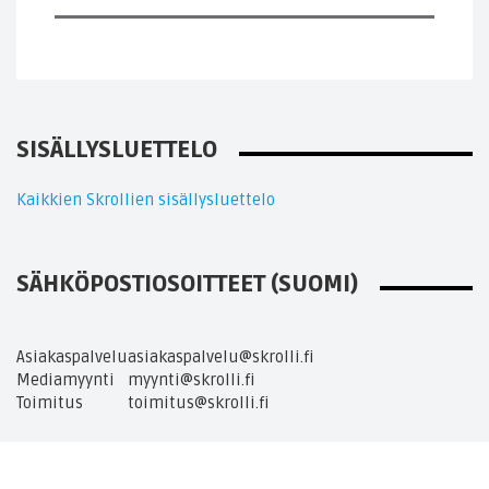
SISÄLLYSLUETTELO
Kaikkien Skrollien sisällysluettelo
SÄHKÖPOSTIOSOITTEET (SUOMI)
Asiakaspalvelu
asiakaspalvelu@skrolli.fi
Mediamyynti
myynti@skrolli.fi
Toimitus
toimitus@skrolli.fi