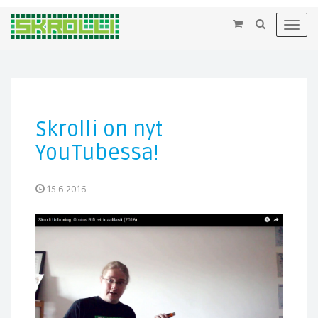
×
Toggl
navig
Skrolli on nyt
YouTubessa!
15.6.2016