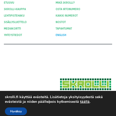
ETUSIVU
MIKÄ SKROLLI?
SKROLLI-KAUPPA
OSTA IRTONUMERO
LEHTIPISTEHAKU
KAIKKI NUMEROT
SISÄLLYSLUETTELO
NOSTOT
MEDIAKORTTI
TAPAHTUMAT
YHTEYSTIEDOT
ENGLISH
skrolli.fi käyttää evästeitä. Lisätietoja yksityisyydestä sekä
evästeistä ja niiden päälle/pois kytkemisestä
täällä
.
Hosted by Moment Digital
© 2012-
Yksityisyys ja evästeet
2026 Skrolli
Hyväksy
Tietosuojaseloste