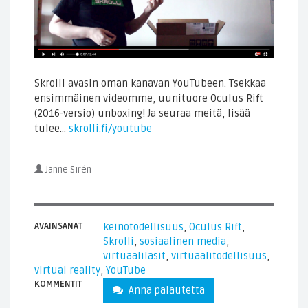
Skrolli avasin oman kanavan YouTubeen. Tsekkaa
ensimmäinen videomme, uunituore Oculus Rift
(2016-versio) unboxing! Ja seuraa meitä, lisää
tulee…
skrolli.fi/youtube
Janne Sirén
AVAINSANAT
keinotodellisuus
,
Oculus Rift
,
Skrolli
,
sosiaalinen media
,
virtuaalilasit
,
virtuaalitodellisuus
,
virtual reality
,
YouTube
KOMMENTIT
Anna palautetta