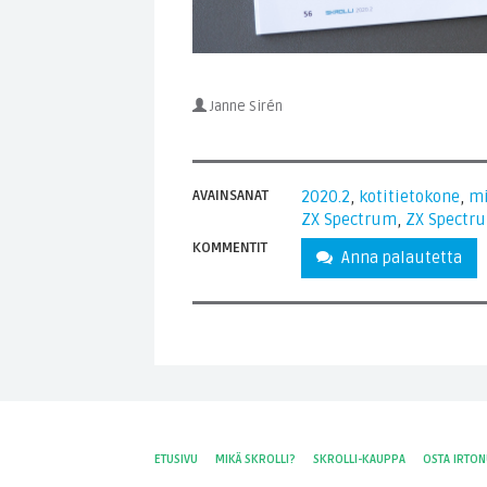
Janne Sirén
AVAINSANAT
2020.2
,
kotitietokone
,
mi
ZX Spectrum
,
ZX Spectr
KOMMENTIT
Anna palautetta
ETUSIVU
MIKÄ SKROLLI?
SKROLLI-KAUPPA
OSTA IRTO