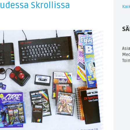
udessa Skrollissa
Kaik
SÄ
Asi
Med
Toi