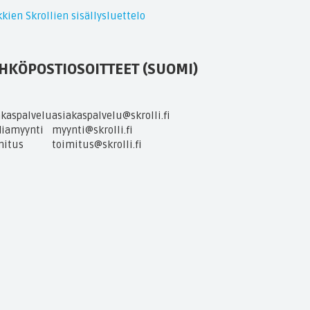
kien Skrollien sisällysluettelo
HKÖPOSTIOSOITTEET (SUOMI)
akaspalvelu
asiakaspalvelu@skrolli.fi
iamyynti
myynti@skrolli.fi
mitus
toimitus@skrolli.fi