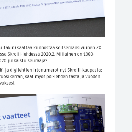
muitakin) saattaa kiinnostaa seitsemänsivuinen ZX
sa Skrolli-lehdessä 2020.2. Millainen on 1980-
020 julkaistu seuraaja?
df- ja digilehtien irtonumerot nyt Skrolli-kaupasta:
vuosikerran, saat myös pdf-lehden tästä ja vuoden
vaksesi.