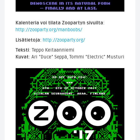
Kalenteria voi tilata Zoopartyn sivuilta
:
http://zooparty.org/manboobs/
Lisätietoja
:
http://zooparty.org/
Teksti
: Teppo Keitaanniemi
Kuvat
: Ari ”Duce” Seppä, Tommi ”Electric” Musturi