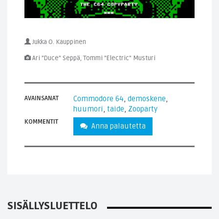
Jukka O. Kauppinen
Ari "Duce" Seppä, Tommi "Electric" Musturi
AVAINSANAT
Commodore 64
,
demoskene
,
huumori
,
taide
,
Zooparty
KOMMENTIT
Anna palautetta
SISÄLLYSLUETTELO