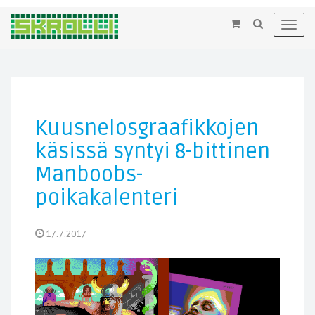
×
Toggl
navig
Kuusnelosgraafikkojen
käsissä syntyi 8-bittinen
Manboobs-
poikakalenteri
17.7.2017