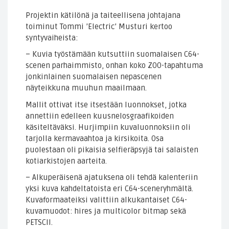
Projektin kätilönä ja taiteellisena johtajana
toiminut Tommi ’Electric’ Musturi kertoo
syntyvaiheista:
– Kuvia työstämään kutsuttiin suomalaisen C64-
scenen parhaimmisto, onhan koko ZOO-tapahtuma
jonkinlainen suomalaisen nepascenen
näyteikkuna muuhun maailmaan.
Mallit ottivat itse itsestään luonnokset, jotka
annettiin edelleen kuusnelosgraafikoiden
käsiteltäväksi. Hurjimpiin kuvaluonnoksiin oli
tarjolla kermavaahtoa ja kirsikoita. Osa
puolestaan oli pikaisia selfieräpsyjä tai salaisten
kotiarkistojen aarteita.
– Alkuperäisenä ajatuksena oli tehdä kalenteriin
yksi kuva kahdeltatoista eri C64-sceneryhmältä.
Kuvaformaateiksi valittiin alkukantaiset C64-
kuvamuodot: hires ja multicolor bitmap sekä
PETSCII.