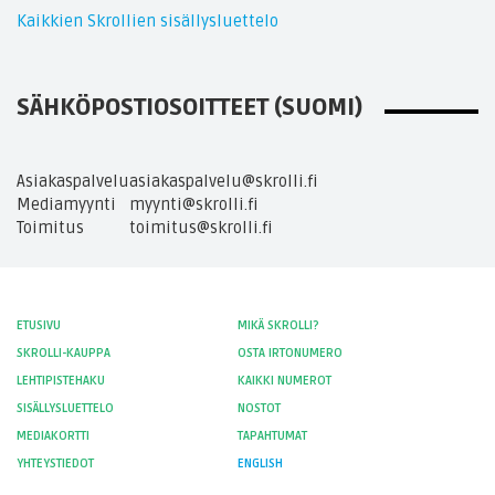
Kaikkien Skrollien sisällysluettelo
SÄHKÖPOSTIOSOITTEET (SUOMI)
Asiakaspalvelu
asiakaspalvelu@skrolli.fi
Mediamyynti
myynti@skrolli.fi
Toimitus
toimitus@skrolli.fi
ETUSIVU
MIKÄ SKROLLI?
SKROLLI-KAUPPA
OSTA IRTONUMERO
LEHTIPISTEHAKU
KAIKKI NUMEROT
SISÄLLYSLUETTELO
NOSTOT
MEDIAKORTTI
TAPAHTUMAT
YHTEYSTIEDOT
ENGLISH