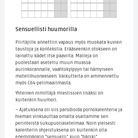
Sensuellisti huumorilla
Piirtäjille annettiin vapaus myös muokata kuvien
taustoja ja kontekstia. Erääseenkin otokseen on
lainattu kädet itse paavilta. Malleja on
puolestaan aseteltu muun muassa
aurinkorannalle, vaahtokylpyyn tai hämyiseen
motellihuoneeseen. Vaikutteita on ammennettu
myös C64-pelimaailmasta.
Yhteinen nimittäjä miestissien lisäksi on
kuitenkin huumori.
– Ajatuksena oli siis parodioida pornokalenteria ja
hieman vinksauttaa omalta osaltamme sen
perinteistä sukupuoliasetelmaa. Noin yleisesti
kalenterin ohjeistuksena oli kuitenkin olla
enemmänkin ”sensuelli” kuin ”härski”.