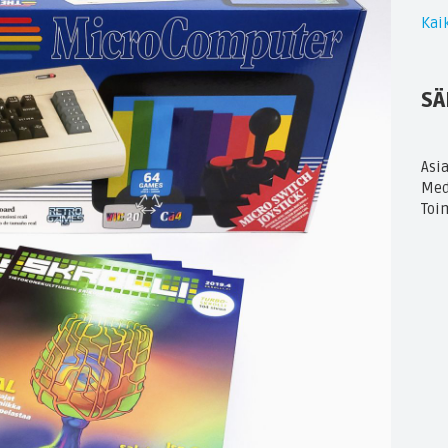
Kaik
SÄ
Asi
Med
Toi