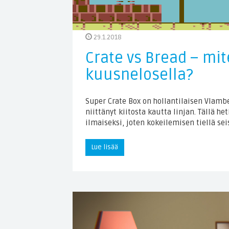
29.1.2018
Crate vs Bread – mit
kuusnelosella?
Super Crate Box on hollantilaisen Vlambe
niittänyt kiitosta kautta linjan. Tällä h
ilmaiseksi, joten kokeilemisen tiellä sei
Lue lisää