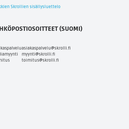
kien Skrollien sisällysluettelo
HKÖPOSTIOSOITTEET (SUOMI)
akaspalvelu
asiakaspalvelu@skrolli.fi
iamyynti
myynti@skrolli.fi
mitus
toimitus@skrolli.fi