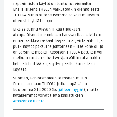
näppäimistön käyttö on tuntunut vieraalta.
Ensifiiliksenä THEC64 vaikuttaakin olennaisesti
THEC64 Miniä autenttisemmalta kokemukselta –
ollen silti yhtä helppo.
Eikä se tunnu vievän liikaa tilaakaan.
Alkuperäisen kuusnelosen kanssa tilaa veivätkin
ennen kaikkea raskaat levyasemat, virtalähteet ja
putkinäytöt paksuine johtoineen – itse kone oli ja
on varsin kompakti. Kepoisen THEC64-patukan voi
melkein tunkea sohvatyynyjen väliin tai ainakin
helposti heittää kirjahyllyn päälle, kun sitä ei
käytetä.
Suomen, Pohjoismaiden ja monen muun
Euroopan maan THEC64-julkaisupäivä on
kuulemma 21.1.2020 (ks.
jälleenmyyjät
), mutta
hätäisemmät voivat tilata kapistuksen
Amazon.co.uk:sta
.