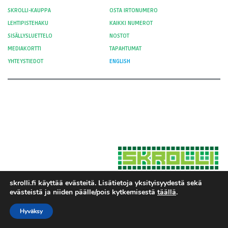
SKROLLI-KAUPPA
OSTA IRTONUMERO
LEHTIPISTEHAKU
KAIKKI NUMEROT
SISÄLLYSLUETTELO
NOSTOT
MEDIAKORTTI
TAPAHTUMAT
YHTEYSTIEDOT
ENGLISH
skrolli.fi käyttää evästeitä. Lisätietoja yksityisyydestä sekä
evästeistä ja niiden päälle/pois kytkemisestä
täällä
.
Hosted by Moment Digital
© 2012-
Yksityisyys ja evästeet
2026 Skrolli
Hyväksy
Tietosuojaseloste