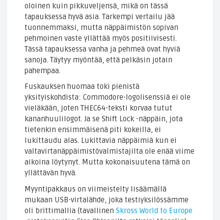
oloinen kuin pikkuveljensä, mikä on tässä
tapauksessa hyvä asia. Tarkempi vertailu jää
tuonnemmaksi, mutta näppäimistön sopivan
pehmoinen vaste yllättää myös positiivisesti.
Tässä tapauksessa vanha ja pehmeä ovat hyviä
sanoja. Täytyy myöntää, että pelkäsin jotain
pahempaa.
Fuskauksen huomaa toki pienistä
yksityiskohdista: Commodore-logolisenssiä ei ole
vieläkään, joten THEC64-teksti korvaa tutut
kananhuulilogot. Ja se Shift Lock -näppäin, jota
tietenkin ensimmäisenä piti kokeilla, ei
lukittaudu alas. Lukittavia näppäimiä kun ei
valtavirtanäppäimistövalmistajilta ole enää viime
aikoina löytynyt. Mutta kokonaisuutena tämä on
yllättävän hyvä.
Myyntipakkaus on viimeistelty lisäämällä
mukaan USB-virtalähde, joka testiyksilössämme
oli brittimallia (tavallinen
Skross World to Europe