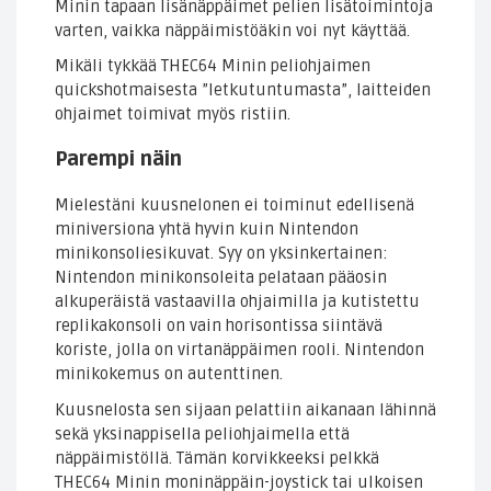
Minin tapaan lisänäppäimet pelien lisätoimintoja
varten, vaikka näppäimistöäkin voi nyt käyttää.
Mikäli tykkää THEC64 Minin peliohjaimen
quickshotmaisesta ”letkutuntumasta”, laitteiden
ohjaimet toimivat myös ristiin.
Parempi näin
Mielestäni kuusnelonen ei toiminut edellisenä
miniversiona yhtä hyvin kuin Nintendon
minikonsoliesikuvat. Syy on yksinkertainen:
Nintendon minikonsoleita pelataan pääosin
alkuperäistä vastaavilla ohjaimilla ja kutistettu
replikakonsoli on vain horisontissa siintävä
koriste, jolla on virtanäppäimen rooli. Nintendon
minikokemus on autenttinen.
Kuusnelosta sen sijaan pelattiin aikanaan lähinnä
sekä yksinappisella peliohjaimella että
näppäimistöllä. Tämän korvikkeeksi pelkkä
THEC64 Minin moninäppäin-joystick tai ulkoisen