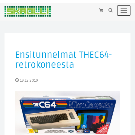
×
Toggl
navig
Ensitunnelmat THEC64-
retrokoneesta
19.12.2019