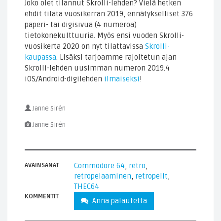
Joko olet tilannut Skrolli-lehden? Vielä hetken
ehdit tilata vuosikerran 2019, ennätykselliset 376
paperi- tai digisivua (4 numeroa)
tietokonekulttuuria. Myös ensi vuoden Skrolli-
vuosikerta 2020 on nyt tilattavissa
Skrolli-
kaupassa
. Lisäksi tarjoamme rajoitetun ajan
Skrolli-lehden uusimman numeron 2019.4
iOS/Android-digilehden
ilmaiseksi
!
Janne Sirén
Janne Sirén
AVAINSANAT
Commodore 64
,
retro
,
retropelaaminen
,
retropelit
,
THEC64
KOMMENTIT
Anna palautetta