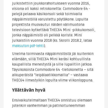
julkistettiin joukkorahoitukseen vuonna 2016,
visiona oli kaksi retrokonetta: Commodore 64 -
pelejä pelaava käsikonsoli sekä toimivalla
näppäimistöllä varustettu pöytäkone. Lopulta
projektista muovautui näiden välimuotona
televisioon kytkettävä THEC64 Mini -pikkukonsoli,
jonka näppäimistö oli pelkkä koriste. Mini
julkaistiin vuonna 2018 (ks. Skrolli 2018.2, lataa
maksuton pdf-lehti
).
Unelma toimivasta näppäimistöstä jäi kuitenkin
elämään, sillä THEC64 Mini keräsi kohtuullista
kaupallista menestystä ja sille lupailtiin jatkoa.
Täysikokoista Commodore 64 -tietokonetta – sitä
alkuperäistä ”leipälaatikkomallia” – vastaava
THEC64 ilmestyikin lopulta viime viikonloppuna.
Yllättävän hyvä
Ensivaikutelmaltaan THEC64 onnistuu olemaan
jotenkin vanhemman ja patinoituneemman