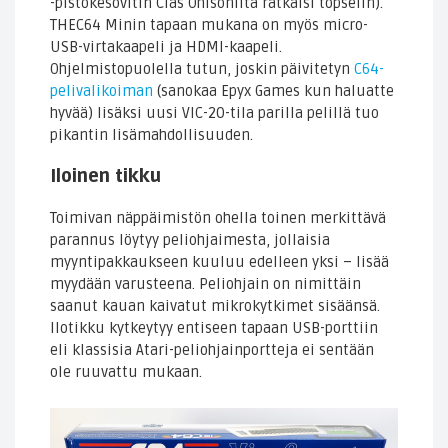
-pistokesovitin Clas Ohlsonilta ratkaisi töpselin).
THEC64 Minin tapaan mukana on myös micro-
USB-virtakaapeli ja HDMI-kaapeli.
Ohjelmistopuolella tutun, joskin päivitetyn
C64-
pelivalikoiman
(sanokaa Epyx Games kun haluatte
hyvää) lisäksi uusi VIC-20-tila parilla pelillä tuo
pikantin lisämahdollisuuden.
Iloinen tikku
Toimivan näppäimistön ohella toinen merkittävä
parannus löytyy peliohjaimesta, jollaisia
myyntipakkaukseen kuuluu edelleen yksi – lisää
myydään varusteena. Peliohjain on nimittäin
saanut kauan kaivatut mikrokytkimet sisäänsä.
Ilotikku kytkeytyy entiseen tapaan USB-porttiin
eli klassisia Atari-peliohjainportteja ei sentään
ole ruuvattu mukaan.