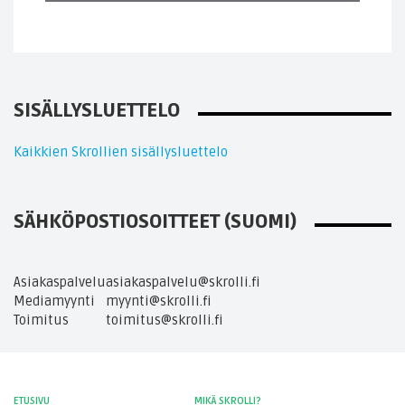
SISÄLLYSLUETTELO
Kaikkien Skrollien sisällysluettelo
SÄHKÖPOSTIOSOITTEET (SUOMI)
Asiakaspalvelu
asiakaspalvelu@skrolli.fi
Mediamyynti
myynti@skrolli.fi
Toimitus
toimitus@skrolli.fi
ETUSIVU
MIKÄ SKROLLI?