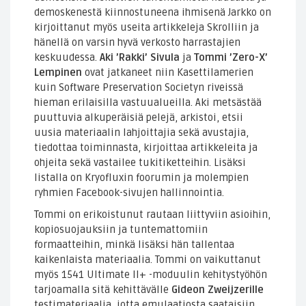
demoskenestä kiinnostuneena ihmisenä Jarkko on
kirjoittanut myös useita artikkeleja Skrolliin ja
hänellä on varsin hyvä verkosto harrastajien
keskuudessa.
Aki ’Rakki’ Sivula
ja
Tommi ’Zero-X’
Lempinen
ovat jatkaneet niin Kasettilamerien
kuin Software Preservation Societyn riveissä
hieman erilaisilla vastuualueilla. Aki metsästää
puuttuvia alkuperäisiä pelejä, arkistoi, etsii
uusia materiaalin lahjoittajia sekä avustajia,
tiedottaa toiminnasta, kirjoittaa artikkeleita ja
ohjeita sekä vastailee tukitiketteihin. Lisäksi
listalla on Kryofluxin foorumin ja molempien
ryhmien Facebook-sivujen hallinnointia.
Tommi on erikoistunut rautaan liittyviin asioihin,
kopiosuojauksiin ja tuntemattomiin
formaatteihin, minkä lisäksi hän tallentaa
kaikenlaista materiaalia. Tommi on vaikuttanut
myös 1541 Ultimate II+ -moduulin kehitystyöhön
tarjoamalla sitä kehittävälle
Gideon Zweijzerille
testimateriaalia, jotta emulaatiosta saataisiin