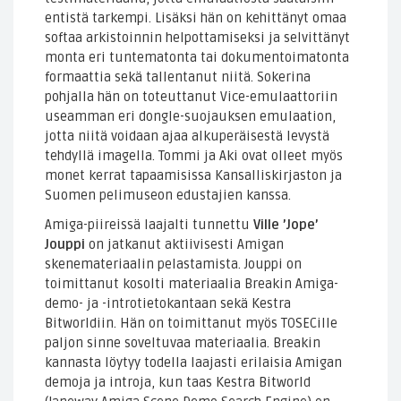
entistä tarkempi. Lisäksi hän on kehittänyt omaa
softaa arkistoinnin helpottamiseksi ja selvittänyt
monta eri tuntematonta tai dokumentoimatonta
formaattia sekä tallentanut niitä. Sokerina
pohjalla hän on toteuttanut Vice-emulaattoriin
useamman eri dongle-suojauksen emulaation,
jotta niitä voidaan ajaa alkuperäisestä levystä
tehdyllä imagella. Tommi ja Aki ovat olleet myös
monet kerrat tapaamisissa Kansalliskirjaston ja
Suomen pelimuseon edustajien kanssa.
Amiga-piireissä laajalti tunnettu
Ville ’Jope’
Jouppi
on jatkanut aktiivisesti Amigan
skenemateriaalin pelastamista. Jouppi on
toimittanut kosolti materiaalia Breakin Amiga-
demo- ja -introtietokantaan sekä Kestra
Bitworldiin. Hän on toimittanut myös TOSECille
paljon sinne soveltuvaa materiaalia. Breakin
kannasta löytyy todella laajasti erilaisia Amigan
demoja ja introja, kun taas Kestra Bitworld