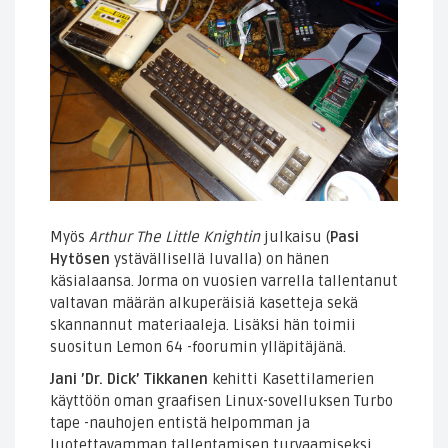
Myös
Arthur The Little Knightin
julkaisu (
Pasi
Hytösen
ystävällisellä luvalla) on hänen
käsialaansa. Jorma on vuosien varrella tallentanut
valtavan määrän alkuperäisiä kasetteja sekä
skannannut materiaaleja. Lisäksi hän toimii
suositun Lemon 64 -foorumin ylläpitäjänä.
Jani ’Dr. Dick’ Tikkanen
kehitti Kasettilamerien
käyttöön oman graafisen Linux-sovelluksen Turbo
tape -nauhojen entistä helpomman ja
luotettavamman tallentamisen turvaamiseksi.