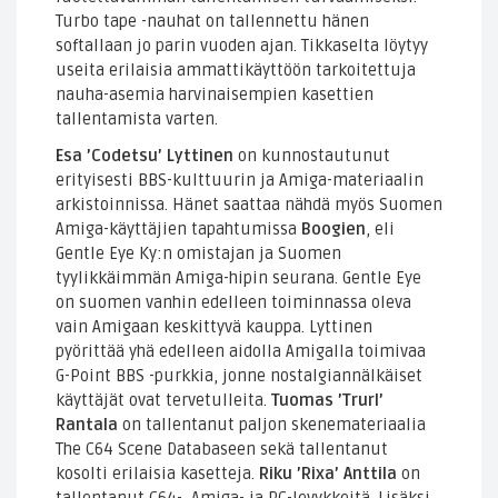
Turbo tape -nauhat on tallennettu hänen
softallaan jo parin vuoden ajan. Tikkaselta löytyy
useita erilaisia ammattikäyttöön tarkoitettuja
nauha-asemia harvinaisempien kasettien
tallentamista varten.
Esa ’Codetsu’ Lyttinen
on kunnostautunut
erityisesti BBS-kulttuurin ja Amiga-materiaalin
arkistoinnissa. Hänet saattaa nähdä myös Suomen
Amiga-käyttäjien tapahtumissa
Boogien
, eli
Gentle Eye Ky:n omistajan ja Suomen
tyylikkäimmän Amiga-hipin seurana. Gentle Eye
on suomen vanhin edelleen toiminnassa oleva
vain Amigaan keskittyvä kauppa. Lyttinen
pyörittää yhä edelleen aidolla Amigalla toimivaa
G-Point BBS -purkkia, jonne nostalgiannälkäiset
käyttäjät ovat tervetulleita.
Tuomas ’Trurl’
Rantala
on tallentanut paljon skenemateriaalia
The C64 Scene Databaseen sekä tallentanut
kosolti erilaisia kasetteja.
Riku ’Rixa’ Anttila
on
tallentanut C64-, Amiga- ja PC-levykkeitä. Lisäksi