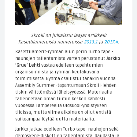
Skrolli on julkaissut laajat artikkelit
Kasettilamereista numeroissa
2013.1
ja
2017.4
.
Kasettilamerit-ryhmän alun perin Turbo tape -
nauhojen tallentamista varten perustanut
Jarkko
’Grue’ Lehti
vastaa edelleen tapahtumien
organisoinnista ja ryhmän keulakuvana
toimimisesta. Ryhmä osallistui tänäkin vuonna
Assembly Summer -tapahtumaan Skrolli-lehden
tiskin välittömässä läheisyydessä. Materiaalia
tallennetaan oman tiimin kesken kahdesti
vuodessa Tampereella Oldskool-yhdistyksen
tiloissa, mutta viime aikoina on ollut entistä
vaikeampaa löytää uutta materiaalia.
Jarkko jatkaa edelleen Turbo tape -nauhojen sekä
demoskene-diskettien tallentamista. Raudasta ja