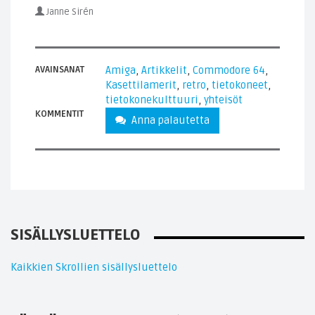
Janne Sirén
AVAINSANAT
Amiga
,
Artikkelit
,
Commodore 64
,
Kasettilamerit
,
retro
,
tietokoneet
,
tietokonekulttuuri
,
yhteisöt
KOMMENTIT
Anna palautetta
SISÄLLYSLUETTELO
Kaikkien Skrollien sisällysluettelo