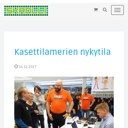
×
Toggl
navig
Kasettilamerien nykytila
14.12.2017