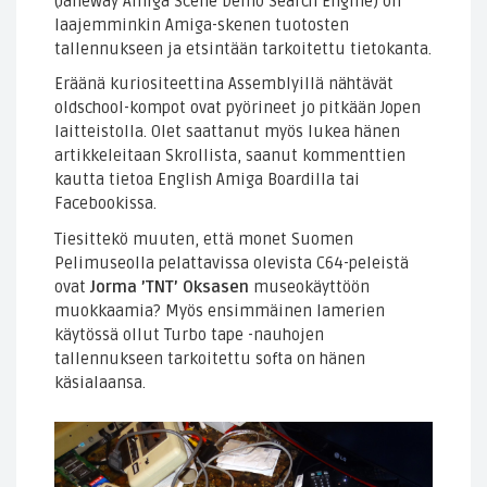
(Janeway Amiga Scene Demo Search Engine) on
laajemminkin Amiga-skenen tuotosten
tallennukseen ja etsintään tarkoitettu tietokanta.
Eräänä kuriositeettina Assemblyillä nähtävät
oldschool-kompot ovat pyörineet jo pitkään Jopen
laitteistolla. Olet saattanut myös lukea hänen
artikkeleitaan Skrollista, saanut kommenttien
kautta tietoa English Amiga Boardilla tai
Facebookissa.
Tiesittekö muuten, että monet Suomen
Pelimuseolla pelattavissa olevista C64-peleistä
ovat
Jorma ’TNT’ Oksasen
museokäyttöön
muokkaamia? Myös ensimmäinen lamerien
käytössä ollut Turbo tape -nauhojen
tallennukseen tarkoitettu softa on hänen
käsialaansa.