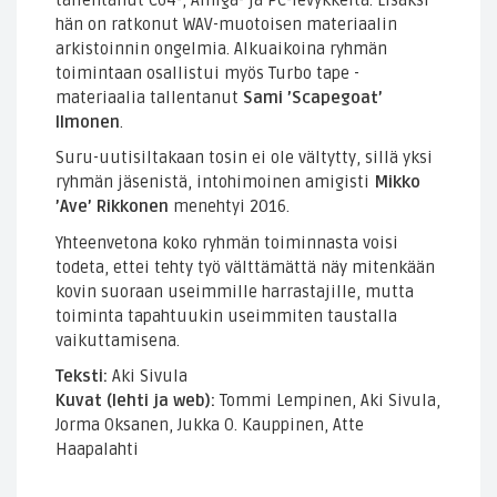
hän on ratkonut WAV-muotoisen materiaalin
arkistoinnin ongelmia. Alkuaikoina ryhmän
toimintaan osallistui myös Turbo tape -
materiaalia tallentanut
Sami ’Scapegoat’
Ilmonen
.
Suru-uutisiltakaan tosin ei ole vältytty, sillä yksi
ryhmän jäsenistä, intohimoinen amigisti
Mikko
’Ave’ Rikkonen
menehtyi 2016.
Yhteenvetona koko ryhmän toiminnasta voisi
todeta, ettei tehty työ välttämättä näy mitenkään
kovin suoraan useimmille harrastajille, mutta
toiminta tapahtuukin useimmiten taustalla
vaikuttamisena.
Teksti:
Aki Sivula
Kuvat (lehti ja web):
Tommi Lempinen, Aki Sivula,
Jorma Oksanen, Jukka O. Kauppinen, Atte
Haapalahti