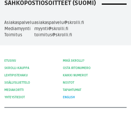
SÄHKÖPOSTIOSOITTEET (SUOMI)
Asiakaspalvelu
asiakaspalvelu@skrolli.fi
Mediamyynti
myynti@skrolli.fi
Toimitus
toimitus@skrolli.fi
ETUSIVU
MIKÄ SKROLLI?
SKROLLI-KAUPPA
OSTA IRTONUMERO
LEHTIPISTEHAKU
KAIKKI NUMEROT
SISÄLLYSLUETTELO
NOSTOT
MEDIAKORTTI
TAPAHTUMAT
YHTEYSTIEDOT
ENGLISH