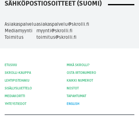
SÄHKÖPOSTIOSOITTEET (SUOMI)
Asiakaspalvelu
asiakaspalvelu@skrolli.fi
Mediamyynti
myynti@skrolli.fi
Toimitus
toimitus@skrolli.fi
ETUSIVU
MIKÄ SKROLLI?
SKROLLI-KAUPPA
OSTA IRTONUMERO
LEHTIPISTEHAKU
KAIKKI NUMEROT
SISÄLLYSLUETTELO
NOSTOT
MEDIAKORTTI
TAPAHTUMAT
YHTEYSTIEDOT
ENGLISH