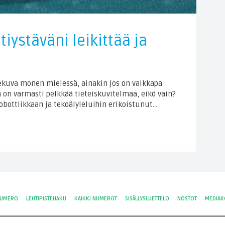
iystäväni leikittää ja
kuva monen mielessä, ainakin jos on vaikkapa
on varmasti pelkkää tieteiskuvitelmaa, eikö vain?
robottiikkaan ja tekoälyleluihin erikoistunut…
NUMERO
LEHTIPISTEHAKU
KAIKKI NUMEROT
SISÄLLYSLUETTELO
NOSTOT
MEDIAK