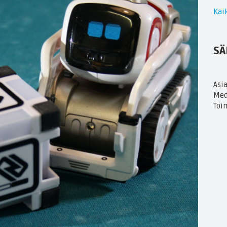
Kaik
SÄ
Asi
Med
Toi