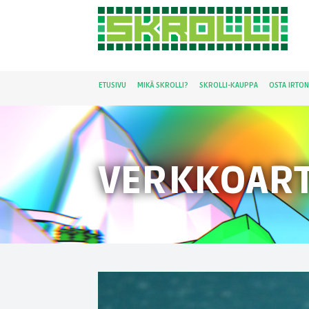
ETUSIVU
MIKÄ SKROLLI?
SKROLLI-KAUPPA
OSTA IRTO
VERKKOART