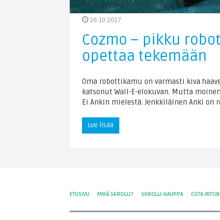
26.10.2017
Cozmo – pikku robott
opettaa tekemään
Oma robottikamu on varmasti kiva haave
katsonut Wall-E-elokuvan. Mutta moinen 
Ei Ankin mielestä. Jenkkiläinen Anki on 
Lue lisää
ETUSIVU
MIKÄ SKROLLI?
SKROLLI-KAUPPA
OSTA IRTO