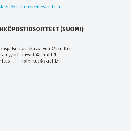
kien Skrollien sisällysluettelo
HKÖPOSTIOSOITTEET (SUOMI)
akaspalvelu
asiakaspalvelu@skrolli.fi
iamyynti
myynti@skrolli.fi
mitus
toimitus@skrolli.fi