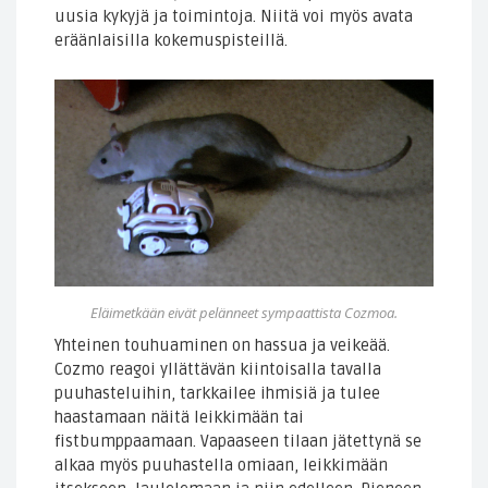
uusia kykyjä ja toimintoja. Niitä voi myös avata
eräänlaisilla kokemuspisteillä.
Eläimetkään eivät pelänneet sympaattista Cozmoa.
Yhteinen touhuaminen on hassua ja veikeää.
Cozmo reagoi yllättävän kiintoisalla tavalla
puuhasteluihin, tarkkailee ihmisiä ja tulee
haastamaan näitä leikkimään tai
fistbumppaamaan. Vapaaseen tilaan jätettynä se
alkaa myös puuhastella omiaan, leikkimään