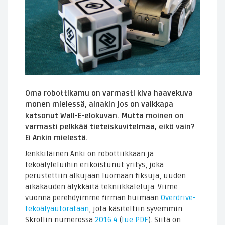
Oma robottikamu on varmasti kiva haavekuva
monen mielessä, ainakin jos on vaikkapa
katsonut Wall-E-elokuvan. Mutta moinen on
varmasti pelkkää tieteiskuvitelmaa, eikö vain?
Ei Ankin mielestä.
Jenkkiläinen Anki on robottiikkaan ja
tekoälyleluihin erikoistunut yritys, joka
perustettiin alkujaan luomaan fiksuja, uuden
aikakauden älykkäitä tekniikkaleluja. Viime
vuonna perehdyimme firman huimaan
Overdrive-
tekoälyautorataan
, jota käsiteltiin syvemmin
Skrollin numerossa
2016.4
(
lue PDF
). Siitä on