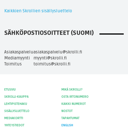
Kaikkien Skrollien sisällysluettelo
SÄHKÖPOSTIOSOITTEET (SUOMI)
Asiakaspalvelu
asiakaspalvelu@skrolli.fi
Mediamyynti
myynti@skrolli.fi
Toimitus
toimitus@skrolli.fi
ETUSIVU
MIKÄ SKROLLI?
SKROLLI-KAUPPA
OSTA IRTONUMERO
LEHTIPISTEHAKU
KAIKKI NUMEROT
SISÄLLYSLUETTELO
NOSTOT
MEDIAKORTTI
TAPAHTUMAT
YHTEYSTIEDOT
ENGLISH