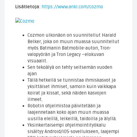
Lisätietoja
:
https://www.anki.com/cozmo
Cozmon ulkonäon on suunnitellut Harald
Belker, joka on muun muassa suunnitellut
myös Batmanin Batmobile-auton, Tron-
valopyörän ja Tron Legacy –elokuvan
visuaalit.
Sen tekoälyä on tehty seitsemän vuoden
ajan
Tällä hetkellä se tunnistaa ihmiskasvot ja
yksittäiset ihmiset, samoin kuin vaikkapa
koirat ja kissat, sekä näiden kasvojen
ilmeet.
Robotin ohjelmistoa päivitetään ja
laajennetaan koko ajan muun muassa
uusilla eleillä, leikeillä, taidoilla ja älyllä.
Yksinkertaisempi ohjelmointityökalu
sisältyy Android/iOS-sovellukseen, laajempi