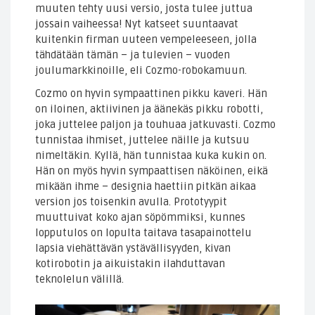
muuten tehty uusi versio, josta tulee juttua
jossain vaiheessa! Nyt katseet suuntaavat
kuitenkin firman uuteen vempeleeseen, jolla
tähdätään tämän – ja tulevien – vuoden
joulumarkkinoille, eli Cozmo-robokamuun.
Cozmo on hyvin sympaattinen pikku kaveri. Hän
on iloinen, aktiivinen ja äänekäs pikku robotti,
joka juttelee paljon ja touhuaa jatkuvasti. Cozmo
tunnistaa ihmiset, juttelee näille ja kutsuu
nimeltäkin. Kyllä, hän tunnistaa kuka kukin on.
Hän on myös hyvin sympaattisen näköinen, eikä
mikään ihme – designia haettiin pitkän aikaa
version jos toisenkin avulla. Prototyypit
muuttuivat koko ajan söpömmiksi, kunnes
lopputulos on lopulta taitava tasapainottelu
lapsia viehättävän ystävällisyyden, kivan
kotirobotin ja aikuistakin ilahduttavan
teknolelun välillä.