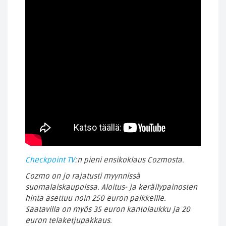
Checkpoint TV
:n pieni ensikoklaus Cozmosta.
Cozmo on jo rajatusti myynnissä
suomalaiskaupoissa. Aloitus- ja keräilypainosten
hinta asettuu noin 250 euron paikkeille.
Saatavilla on myös 35 euron kantolaukku ja 20
euron telaketjupakkaus.