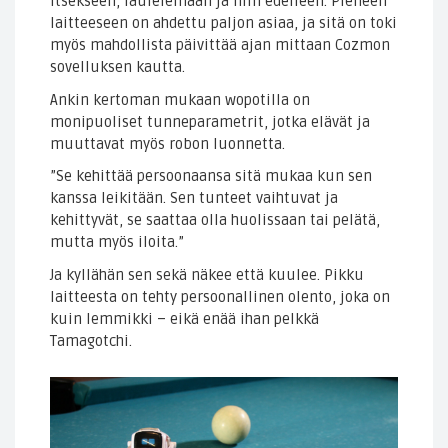
itsekseen, laulelemaan ja niin edelleen. Pieneen
laitteeseen on ahdettu paljon asiaa, ja sitä on toki
myös mahdollista päivittää ajan mittaan Cozmon
sovelluksen kautta.
Ankin kertoman mukaan wopotilla on
monipuoliset tunneparametrit, jotka elävät ja
muuttavat myös robon luonnetta.
”Se kehittää persoonaansa sitä mukaa kun sen
kanssa leikitään. Sen tunteet vaihtuvat ja
kehittyvät, se saattaa olla huolissaan tai pelätä,
mutta myös iloita.”
Ja kyllähän sen sekä näkee että kuulee. Pikku
laitteesta on tehty persoonallinen olento, joka on
kuin lemmikki – eikä enää ihan pelkkä
Tamagotchi.