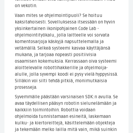
on vekotin.
Vaan mites se ohjelmointipuoli? Se hoituu
kaksitahoisesti. Sovelluksessa itsessään on hyvin
yksinkertainen ikonipohjainen Code Lab -
ohjelmointityökalu, jolla laitteelle voi sorvata
komentosarjoja käskyjä napsuttelemalla ja
vetämällä. Selkeä systeemi kasvaa käyttäjänsä
mukana, ja tarjoaa nopeasti positiivisia
osaamisen kokemuksia. Kerrassaan oiva systeemi
aloittelevalle robottihakkerille ja ohjelmoija-
alulle, jolla syvempi koodi ei pysy vielä hyppysissä.
Silläkin voi silti tehdä pitkiä, monimutkaisia
prosesseja.
Syvemmälle päästään varsinaisen SDK:n avulla. Se
avaa täydellisen pääsyn robotin sielunelämään ja
kaikkiin toimintoihin. Robottia voidaan
ohjelmoida tunnistamaan esineitä, laskemaan
kulku- ja kiertoreittejä, käsittelemään objekteja
ja tekemään melko lailla mitä vain, mikä suinkin