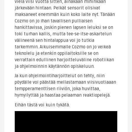
vielä viisi vuotta sitten, ainakaan mihinkään
järkevään hintaan. Pelkät sensorit olisivat
maksaneet enemmän kuin koko laite nyt. Tänään
Cozmo on jo ihan tavallisen pulliaisen
hankittavissa, joskin pienen lapsen leluksi se on
toki turhan kallis, mutta tee-se-itse-askartelun
välineenä sen hintalappua voi jo tutkia
tarkemmin. Aikuisemmalle Cozmo on jo veikeä
teknolelu ja etenkin oppilaitoksille se on
verrattain edullinen harjoitteluväline robotiikan
ja ohjelmoinnin käytännön opiskeluun.
Ja kun ohjelmointiharjoittelut on tehty, niin
pöydälle voi päästää mellastamaan viisivuotiaaan
tempperamenttisen riiviön, joka huvittaa,
hymyilyttää ja haastaa pelaaman reaktiopelejä.
Eihän tästä voi kuin tykätä.