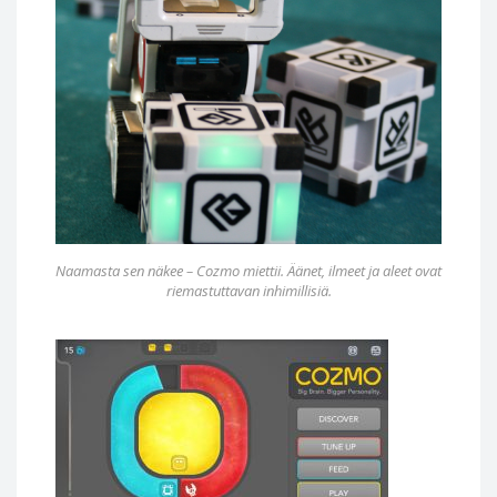
Naamasta sen näkee – Cozmo miettii. Äänet, ilmeet ja aleet ovat
riemastuttavan inhimillisiä.