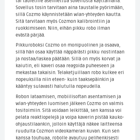
tai tabletille asennettua sovellusta käyttämällä.
Sovellus tosin tarvitaan aina taustalle pyörimään,
sillä Cozmo käynnistetään wlan-yhteyden kautta.
Sitä tarvitaan myös Cozmon kalibrointiin ja
ruokkimiseen. Niin, eihän pikku robo ilman
evästä pärjää.
Pikkuroboksi Cozmo on monipuolinen ja osaava,
sillä hän osaa käyttää näppärästi pikku nostintaan
ja nostaa/laskea päätään. Sillä on myös korvat ja
kaiutin, eli kaveri osaa reagoida puheeseen ja
mekastaa takaisin. Telaketjuillaan robo kulkee eri
nopeuksilla niin eteen- kuin taaksepäinkin ja
kääntyy sulavasti halutulla nopeudella.
Robon lataamisen, mobiilisoftan asentamisen ja
wlan-yhteyden luomisen jälkeen Cozmo on valmis
tositoimiin. Sitä voidaan leikittää, sen kanssa voi
pelata reaktiopelejä ja voipa kaverin pistää kauko-
ohjaustilaankin, jolloin käyttäjä näkee laitteensa
ruudulta Cozmon videokameran kuvan. Kun sen
kanssa touhuaa, robolle avautuu pelihenkisesti