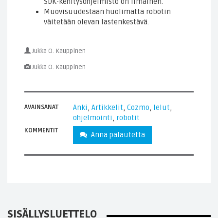
SDK-kehitysohjelmisto on ilmainen.
Muovisuudestaan huolimatta robotin
väitetään olevan lastenkestävä.
Jukka O. Kauppinen
Jukka O. Kauppinen
AVAINSANAT
Anki
,
Artikkelit
,
Cozmo
,
lelut
,
ohjelmointi
,
robotit
KOMMENTIT
Anna palautetta
SISÄLLYSLUETTELO