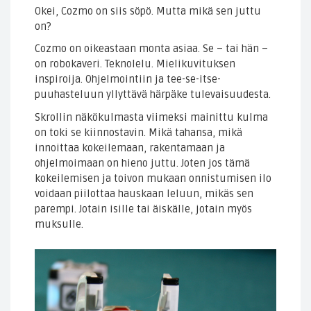
Okei, Cozmo on siis söpö. Mutta mikä sen juttu
on?
Cozmo on oikeastaan monta asiaa. Se – tai hän –
on robokaveri. Teknolelu. Mielikuvituksen
inspiroija. Ohjelmointiin ja tee-se-itse-
puuhasteluun yllyttävä härpäke tulevaisuudesta.
Skrollin näkökulmasta viimeksi mainittu kulma
on toki se kiinnostavin. Mikä tahansa, mikä
innoittaa kokeilemaan, rakentamaan ja
ohjelmoimaan on hieno juttu. Joten jos tämä
kokeilemisen ja toivon mukaan onnistumisen ilo
voidaan piilottaa hauskaan leluun, mikäs sen
parempi. Jotain isille tai äiskälle, jotain myös
muksulle.