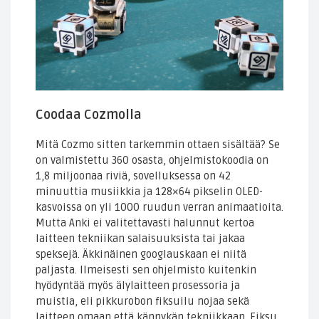
Coodaa Cozmolla
Mitä Cozmo sitten tarkemmin ottaen sisältää? Se
on valmistettu 360 osasta, ohjelmistokoodia on
1,8 miljoonaa riviä, sovelluksessa on 42
minuuttia musiikkia ja 128×64 pikselin OLED-
kasvoissa on yli 1000 ruudun verran animaatioita.
Mutta Anki ei valitettavasti halunnut kertoa
laitteen tekniikan salaisuuksista tai jakaa
speksejä. Äkkinäinen googlauskaan ei niitä
paljasta. Ilmeisesti sen ohjelmisto kuitenkin
hyödyntää myös älylaitteen prosessoria ja
muistia, eli pikkurobon fiksuilu nojaa sekä
laitteen omaan että kännykän tekniikkaan. Fiksu