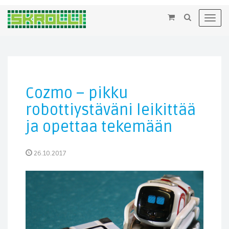
×
Toggl
navig
Cozmo – pikku
robottiystäväni leikittää
ja opettaa tekemään
26.10.2017