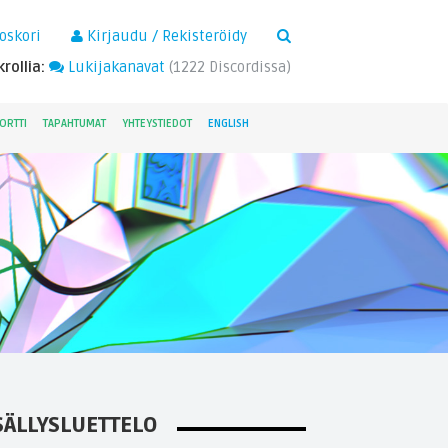
×
oskori
Kirjaudu / Rekisteröidy
rollia:
Lukijakanavat
(
1222
Discordissa)
ORTTI
TAPAHTUMAT
YHTEYSTIEDOT
ENGLISH
SÄLLYSLUETTELO