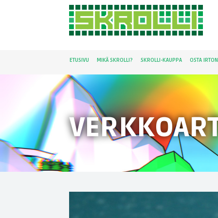
ETUSIVU
MIKÄ SKROLLI?
SKROLLI-KAUPPA
OSTA IRTO
VERKKOART