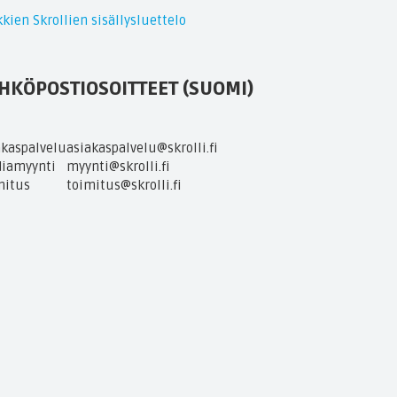
kien Skrollien sisällysluettelo
HKÖPOSTIOSOITTEET (SUOMI)
akaspalvelu
asiakaspalvelu@skrolli.fi
iamyynti
myynti@skrolli.fi
mitus
toimitus@skrolli.fi