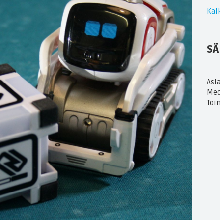
Kaik
SÄ
Asi
Med
Toi