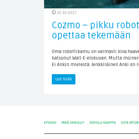
26.10.2017
Cozmo – pikku robott
opettaa tekemään
Oma robottikamu on varmasti kiva haave
katsonut Wall-E-elokuvan. Mutta moinen 
Ei Ankin mielestä. Jenkkiläinen Anki on 
Lue lisää
ETUSIVU
MIKÄ SKROLLI?
SKROLLI-KAUPPA
OSTA IRTO