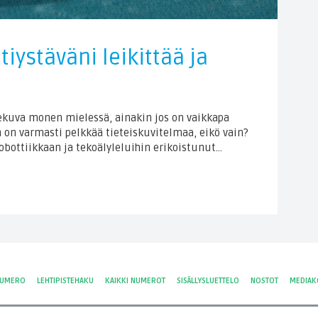
iystäväni leikittää ja
kuva monen mielessä, ainakin jos on vaikkapa
on varmasti pelkkää tieteiskuvitelmaa, eikö vain?
robottiikkaan ja tekoälyleluihin erikoistunut…
NUMERO
LEHTIPISTEHAKU
KAIKKI NUMEROT
SISÄLLYSLUETTELO
NOSTOT
MEDIAK