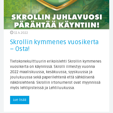
11.4.2022
Skrollin kymmenes vuosikerta
– Osta!
Tietokonekulttuurin erikoislehti Skrollin kymmenes
vuosikerta on käynnissä. Skrolli ilmestyy vuonna
2022 maaliskuussa, kesäkuussa, syyskuussa ja
joulukuussa sekä paperilehtenä että sähköisenä
näköislehtenä. Skrollin irtonumerot ovat myynnissä
myös lehtipisteissä ja Lehtiluukussa.
Lue lisää