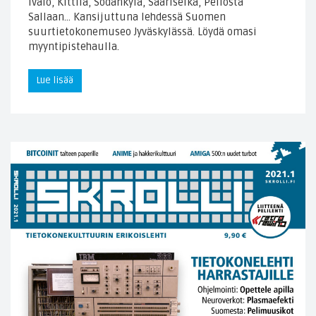
Ivalo, Kittilä, Sodankylä, Saariselkä, Pellosta
Sallaan… Kansijuttuna lehdessä Suomen
suurtietokonemuseo Jyväskylässä. Löydä omasi
myyntipistehaulla.
Lue lisää