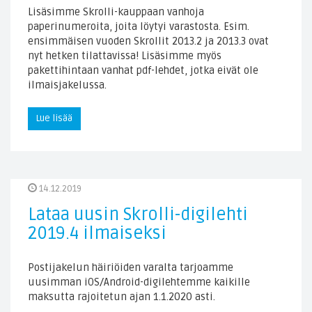
Lisäsimme Skrolli-kauppaan vanhoja
paperinumeroita, joita löytyi varastosta. Esim.
ensimmäisen vuoden Skrollit 2013.2 ja 2013.3 ovat
nyt hetken tilattavissa! Lisäsimme myös
pakettihintaan vanhat pdf-lehdet, jotka eivät ole
ilmaisjakelussa.
Lue lisää
14.12.2019
Lataa uusin Skrolli-digilehti
2019.4 ilmaiseksi
Postijakelun häiriöiden varalta tarjoamme
uusimman iOS/Android-digilehtemme kaikille
maksutta rajoitetun ajan 1.1.2020 asti.