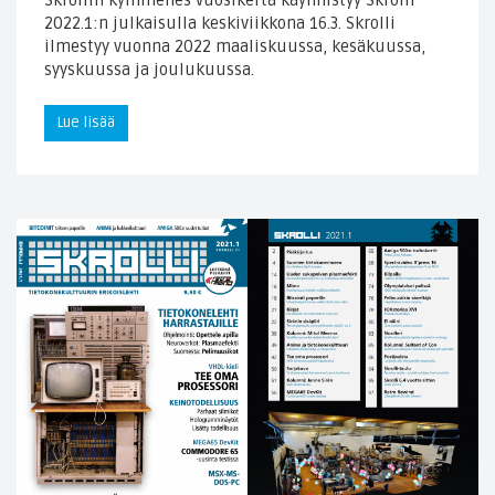
Skrollin kymmenes vuosikerta käynnistyy Skrolli
2022.1:n julkaisulla keskiviikkona 16.3. Skrolli
ilmestyy vuonna 2022 maaliskuussa, kesäkuussa,
syyskuussa ja joulukuussa.
Lue lisää