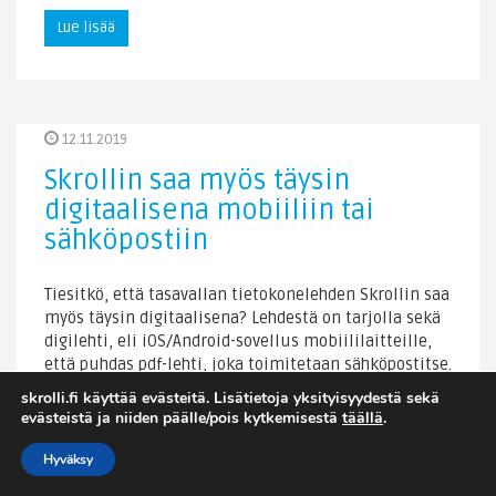
Lue lisää
12.11.2019
Skrollin saa myös täysin
digitaalisena mobiiliin tai
sähköpostiin
Tiesitkö, että tasavallan tietokonelehden Skrollin saa
myös täysin digitaalisena? Lehdestä on tarjolla sekä
digilehti, eli iOS/Android-sovellus mobiililaitteille,
että puhdas pdf-lehti, joka toimitetaan sähköpostitse.
Tutustu digitaaliseen Skrolliin: digiskrolli.fi
skrolli.fi käyttää evästeitä. Lisätietoja yksityisyydestä sekä
Digitaaliset lehdet Skrolli-kaupassa:
evästeistä ja niiden päälle/pois kytkemisestä
täällä
.
skrolli.fi/kauppa/digitaaliset-lehdet
Hyväksy
Lue lisää