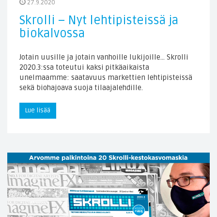
27.9.2020
Skrolli – Nyt lehtipisteissä ja
biokalvossa
Jotain uusille ja jotain vanhoille lukijoille… Skrolli
2020.3:ssa toteutui kaksi pitkäaikaista
unelmaamme: saatavuus markettien lehtipisteissä
sekä biohajoava suoja tilaajalehdille.
Lue lisää