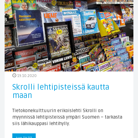
19.10.2020
Skrolli lehtipisteissä kautta
maan
Tietokonekulttuurin erikoislehti Skrolli on
myynnissä lehtipisteissä ympäri Suomen – tarkasta
siis lähikauppasi lehtihylly.