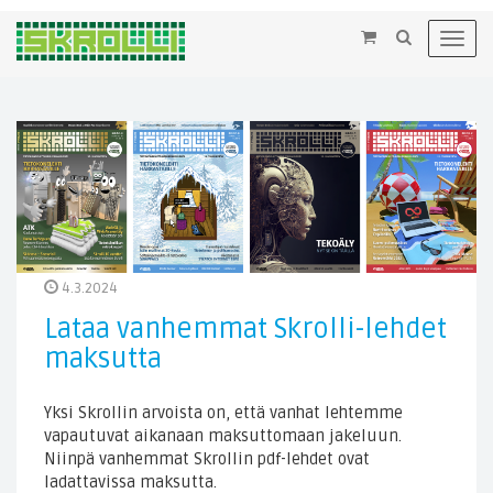
×
Toggl
navig
4.3.2024
Lataa vanhemmat Skrolli-lehdet
maksutta
Yksi Skrollin arvoista on, että vanhat lehtemme
vapautuvat aikanaan maksuttomaan jakeluun.
Niinpä vanhemmat Skrollin pdf-lehdet ovat
ladattavissa maksutta.