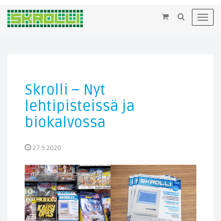
×
Toggl
navig
Skrolli – Nyt
lehtipisteissä ja
biokalvossa
27.9.2020