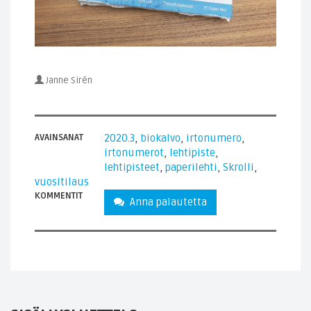
Janne Sirén
AVAINSANAT
2020.3
,
biokalvo
,
irtonumero
,
irtonumerot
,
lehtipiste
,
lehtipisteet
,
paperilehti
,
Skrolli
,
vuositilaus
KOMMENTIT
Anna palautetta